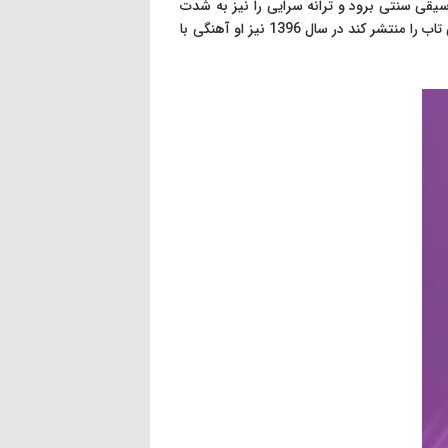
سیقی سنتی برود و ترانه سرایی را نیز به شدت
دنبال می کرد. حمید هیراد همچنین سابقه فعالیتی نیز با گروه موسیقی داروگ دارد. در اسفند سال 95 هیراد توانست آهنگ بی تاب را منتشر کند در سال 1396 نیز او آهنگی با