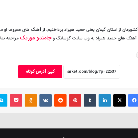
ورمان از استان گیلان یعنی حمید هیراد پرداختیم. از آهنگ های معروف او می 
جامندو موزیک
لود آهنگ های حمید هیراد به وب سایت گوسانگ و
مراجعه نمای
کپی آدرس کوتاه
فیس بوک
X
لینکدین
‫تامبلر
‫پین‌ترست
‫رددیت
‫VKontakte
پاکت
‫Odnoklassniki