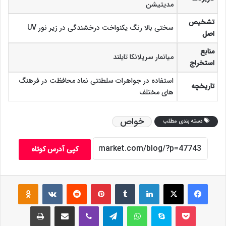
مدیتیشن
تشخیص
سختی بالا رنگ یکنواخت درخشندگی در زیر نور UV
اصل
منابع
میانمار سریلانکا تایلند
استخراج
استفاده در جواهرات سلطنتی نماد محافظت در فرهنگ
تاریخچه
های مختلف
خواص
دسته بندی مطلب
کپی آدرس کوتاه
فیس بوک
X
لینکدین
‫تامبلر
‫پین‌ترست
‫رددیت
‫VKontakte
assniki
پاکت
اسکایپ
واتس آپ
تلگرام
وایبر
اشتراک گذاری از طریق ایمیل
چاپ