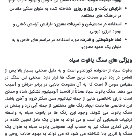
بهبود کیفیت خواب
: کمک به کاهش بی خوابی و بهبود خواب آرام.
افزایش برکت و رزق و روزی
: شناخته شده به عنوان سنگی مقدس
در فرهنگ های مختلف.
استفاده در مدیتیشن و تمرینات معنوی
: افزایش آرامش ذهنی و
بهبود انرژی درونی.
نماد خوشبختی و قدرت
: مورد استفاده در مراسم های خاص و به
عنوان یک هدیه معنوی.
ویژگی های سنگ یاقوت سیاه
یاقوت سیاه از خانواده کوراندوم است و به دلیل سختی بسیار بالا پس از
الماس در رده دوم سخت ترین سنگ ها قرار دارد. سختی این سنگ در
مقیاس موس 9 است که به آن مقاومت بالایی در برابر خراش و آسیب
می دهد. سنگ یاقوت سیاه عمدتاً از اکسید آلومینیوم تشکیل شده و ممکن
است دارای ناخالصی هایی از جمله تیتانیوم مس منگنز کروم و آهن باشد.
این ناخالصی ها باعث ایجاد رنگ های مختلفی از جمله آبی زرد و بنفش در
سنگ یاقوت می شوند. وجود این رنگ ها در یاقوت سیاه به واسطه
ترکیبات شیمیایی آن است و می تواند به عنوان یک عامل تعیین کننده در
ارزش گذاری سنگ نیز به حساب آید. همچنین یاقوت سیاه به عنوان یک
سنگ با انرژی بالا شناخته می شود که می تواند به بهبود حالات روحی و