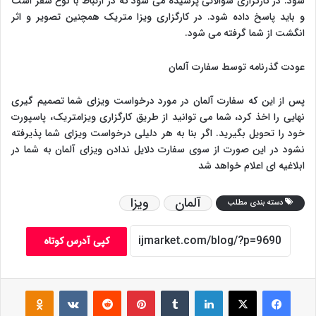
شود. در کارگزاری سوالاتی پرسیده می شود که در ارتباط با نوع سفر است
و باید پاسخ داده شود. در کارگزاری ویزا متریک همچنین تصویر و اثر
انگشت از شما گرفته می شود.
عودت گذرنامه توسط سفارت آلمان
پس از این که سفارت آلمان در مورد درخواست ویزای شما تصمیم گیری
نهایی را اخذ کرد، شما می توانید از طریق کارگزاری ویزامتریک، پاسپورت
خود را تحویل بگیرید. اگر بنا به هر دلیلی درخواست ویزای شما پذیرفته
نشود در این صورت از سوی سفارت دلایل ندادن ویزای آلمان به شما در
ابلاغیه ای اعلام خواهد شد
آلمان
ویزا
دسته بندی مطلب
کپی آدرس کوتاه
فیس بوک
X
لینکدین
‫تامبلر
‫پین‌ترست
‫رددیت
‫VKontakte
assniki