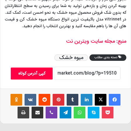
بهینه کردن زمان و بازدهی تولید به شما برای رسیدن به سطح انتظاراتتان
که بدون شک فروش محصول میوه خشک به نحو احسن است، کمک کند.
در vitrinnet مدل باکیفیت ترین انواع دستگاه میوه خشک کن و قیمت
های آن ها را باهم مقایسه کنید و بهترین انتخاب را انجام دهید.
منبع: مجله سایت ویترین نت
میوه خشک
دسته بندی مطلب
کپی آدرس کوتاه
فیس بوک
X
لینکدین
‫تامبلر
‫پین‌ترست
‫رددیت
‫VKontakte
assniki
پاکت
اسکایپ
واتس آپ
تلگرام
وایبر
اشتراک گذاری از طریق ایمیل
چاپ