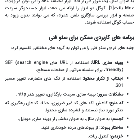
به عنوان مثال، یک مرور کلی از 100 ابزار مختلف SEO را می توان در وبلاگ
Moz یافت[2]. گوگل دو ابزار را ارائه می دهد، ابزار جستجوگر سرعت
صفحه و ابزار بررسی سازگاری تلفن همراه، که می توانند بدون ورود به
حساب گوگل استفاده شوند.
برنامه های کاربردی ممکن برای سئو فنی
جنبه های فردی سئو فنی را می توان به گروه های مختلفی تقسیم کرد:
بهینه سازی
URL:
استفاده از URL های SEF (search engine
friendly)، برای سلسله مراتبی از صفحات مسطح.
اجتناب از تکرار محتوا
:
استفاده از تگ های متعارف، تغییر مسیر
301.
مشکلات سرور
:
بهینه سازی سرعت بارگذاری، تغییر هدر http.
کد منبع
:
کاهش تکه های کد غیر ضروری، حذف کدهای رهگیری که
دیگر مورد نیاز نیستند و فشرده سازی محتوا.
تجسم
:
به عنوان مثال، به عنوان بخشی از بهینه سازی موبایل.
ساختار پیوند
:
از پیوندهای مرده خودداری کنید.
خزیدن
:
کنترل ربات.