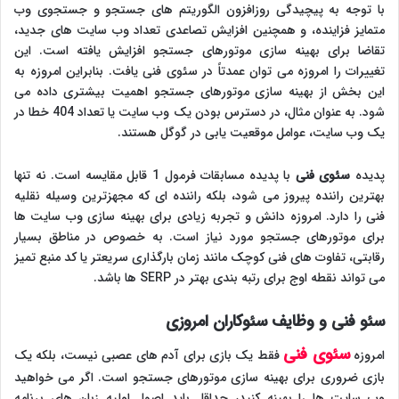
با توجه به پیچیدگی روزافزون الگوریتم های جستجو و جستجوی وب
متمایز فزاینده، و همچنین افزایش تصاعدی تعداد وب سایت های جدید،
تقاضا برای بهینه سازی موتورهای جستجو افزایش یافته است. این
تغییرات را امروزه می توان عمدتاً در سئوی فنی یافت. بنابراین امروزه به
این بخش از بهینه سازی موتورهای جستجو اهمیت بیشتری داده می
شود. به عنوان مثال، در دسترس بودن یک وب سایت یا تعداد 404 خطا در
یک وب سایت، عوامل موقعیت یابی در گوگل هستند.
پدیده
سئوی فنی
با پدیده مسابقات فرمول 1 قابل مقایسه است. نه تنها
بهترین راننده پیروز می شود، بلکه راننده ای که مجهزترین وسیله نقلیه
فنی را دارد. امروزه دانش و تجربه زیادی برای بهینه سازی وب سایت ها
برای موتورهای جستجو مورد نیاز است. به خصوص در مناطق بسیار
رقابتی، تفاوت های فنی کوچک مانند زمان بارگذاری سریعتر یا کد منبع تمیز
می تواند نقطه اوج برای رتبه بندی بهتر در SERP ها باشد.
سئو فنی و وظایف سئوکاران امروزی
سئوی فنی
امروزه
فقط یک بازی برای آدم های عصبی نیست، بلکه یک
بازی ضروری برای بهینه سازی موتورهای جستجو است. اگر می خواهید
وب سایت ها را بهینه کنید، حداقل باید اصول اولیه زبان های برنامه