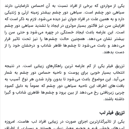
یکی از مواردی که برخی از افراد نسبت به آن احساس نارضایتی دارند
سیاهی دور چشم است. سیاهی دور چشم بیشتر زمینه ارثی و ژنتیکی
دارد و به همین علت در افراد جوان نیز دیده می شود. لازم به ذکر است که
افزایش سن نیز فاکتور بسیار موثری در ایجاد یا تشدید سیاهی دور چشم
است. این عارضه باعث ایجاد خستگی در چهره می شود و حتی سن را
بیشتر نشان می دهد. همچنین حالت چشم ها را نیز تحت تاثیر قرار
می دهد و باعث می شود تا چشم ها ظاهر شاداب و درخشان خود را از
دست بدهند.
تزریق فیلر یکی از کم عارضه ترین راهکارهای زیبایی است. در نتیجه
انتخاب بسیار خوبی برای پوست و ناحیه حساس دور چشم به شمار
می آید. این موضوع باعث می شود تا بدون وارد شدن هر نوع آسیب به
بافت های اطراف این ناحیه سیاهی دور چشم که عموماً به دلیل کمبود
چربی زیربافتی رخ می دهد از بین برود و چشم ها ظاهری شاداب و گیرا
داشته باشند.
تزریق فیلر لب
یکی از تاثیرگذارترین اجزای صورت در زیبایی افراد لب هاست. امروزه
لب های خوش فرم و حجیم معیار زیبایی هستند و بسیاری از اطراف