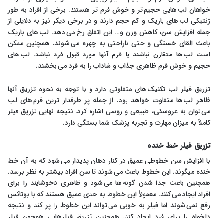
خواهان لب هایی حجیم تر و خوش فرم تر هستند. برخی از افراد به طور
ژنتیکی لب های باریک و کم حجم دارند و در برخی دیگر نیز به دلایلی از
جمله افزایش سن، کاهش وزن و… این اتفاق رخ می دهد. لب های باریک
باعث القای خستگی و حتی ناراحتی به چهره می شوند. همچنین ممکن
است لب ها متقارن نباشند یا فرم آنها مورد قبول فرد نباشد. لب های
حجیم و خوش فرم ظاهری جذاب و شاداب را به فرد می بخشند.
تزریق فیلر لب تکنیک های متفاوتی دارد و با توجه به نحوه تزریق آنها
ظاهر لب ها متفاوت خواهد بود. از جمله پر طرفدار ترین فرم های لب
می توان به عروسکی، طبیعی و روسی اشاره کرد. نتیجه نهایی تزریق فیلر
کاملاً به میزان مهارت و تجربه پزشک شما بستگی دارد.
تزریق فیلر خط خنده
با افزایش سن خطوطی عمیق در کنار دهان پدیدار می شود که به آن خط
خنده میگوند. این خطوط باعث می شوند تا سن افراد بیشتر به نظر برسد.
همچنین باعث جدا شدن گونه ها می شود و ظاهری ناخوشایند را برای
افراد ایجاد می کنند. معمولاً این خطوط به حدی عمیق هستند که با بوتاکس
رفع نمی شوند اما فیلر به خوبی می تواند این خطوط را پر کند و نتیجه
دلخواه را برای فرد ایجاد کند. همچنین تزریق فیلرهایی همچون فیلر