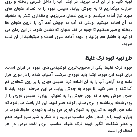
تهیه کنید و از آن لذت ببرید. در ابتدا آب را داخل ضرفی ریخته و روی
حرارت میگذاریم تا به جوش بیاید. سپس قهوه را به تعداد فنجان های
مورد نیاز آماده میکنیم و درون فنجان میریزیم. و مقداری شکر به دلخواه
به آن اضافه میکنیم. وقتی که آب به جوش آمد آن را درون فنجان ها
ریخته و صبر میکنیم تا قهوه در کف فنجان ته نشین شود. در این زمان می
توانید با قاشق هم بزنید و قهوه آماده سرور است و میتوانید از آن لذت
ببرید.
طرز تهیه قهوه ترک غلیظ
قهوه ترک غلیظ یکی از محبوب ترین نوشیدنی های قهوه در ایران است.
برای تهیه این قهوه، ابتدا باید قهوه ی درشت آسیاب شده را در قوری قرار
داده و به آرامی آب را به آن اضافه کرد. سپس قوری را بر روی شعله ی کم
گذاشته و صبر کنید تا قهوه به جوش بیاید. در این مرحله، قهوه باید تا
حدی جوش بخورد که بوی خوش را به نمایانی بیاورد. سپس قوری را از
روی شعله برداشته و برای مدتی کوتاه صبر کنید. این کار باعث می شود که
دانه های قهوه به تدریج به انتهای قوری فرو روند و قهوه ی غلیظ شود. در
پایان، قهوه را در فنجان های مناسب بریزید و با شکر و شیر سرو کنید. طعم
و عطر شگفت انگیز قهوه ترک غلیظ مناسب برای لذت بردن در هر
لحظه ای است.