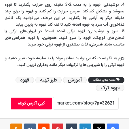
4. نوشیدنی: قهوه را به مدت 2-3 دقیقه روی حرارت بگذارید تا قهوه
بجوشد و تشکیل کف کند. سپس حرارت را کم کنید و قهوه را برای چند
دقیقه دیگر به آرامی جا بگذارید. در این مرحله، می توانید یک قاشق
غذاخوری آب سرد به قهوه اضافه کنید تا کف کند قهوه به پایین بیاید.
5. سرو و نوشیدنی: قهوه ترکی آماده است! در لیوان های ترکی یا
فنجان های کوچک، قهوه را سرو کنید. همچنین، با تهیه همراهی های
مناسب مانند شیرینی، لذت بیشتری از قهوه ترکی خود ببرید.
لازم به ذکر است که می توانید مقادیر مواد را به سلیقه خود تغییر دهید و
قهوه ترکی را با شیرینی ها یا ترکیبات دیگر مانند زعفران تزیین کنید.
آموزش
طرز تهیه
قهوه
دسته بندی مطلب
قهوه ترک
کپی آدرس کوتاه
فیس بوک
X
لینکدین
‫تامبلر
‫پین‌ترست
‫رددیت
‫VKontakte
assniki