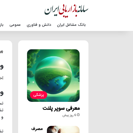
بانک مشاغل ایران
دانش و فناوری
عمومی
باز
وی
آخری
وی
پزشکی
تس
معرفی سوپر پلنت
6 روز پیش
و 
مصرف
تش