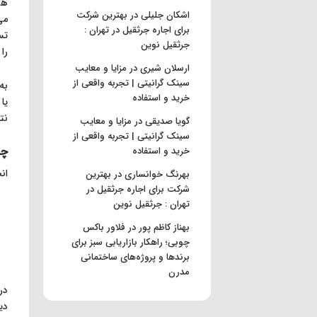
اشکان جلیلی
در
بهترین شرکت
می
برای اجاره جرثقیل در تهران :
جرثقیل نوین
را
ارسلان شیری
در
مزایا و معایب
سینک گرانیتی | تجربه واقعی از
به
خرید و استفاده
یا
نتیج
گویا صدیقی
در
مزایا و معایب
سینک گرانیتی | تجربه واقعی از
چه
خرید و استفاده
ان
بهرنگ خوانساری
در
بهترین
شرکت برای اجاره جرثقیل در
تهران : جرثقیل نوین
بهناز کاظم پور
در
فلاور باکس
چوبی؛ راهکار بازاریابی سبز برای
برندها و پروژه‌های ساختمانی
مدرن
در