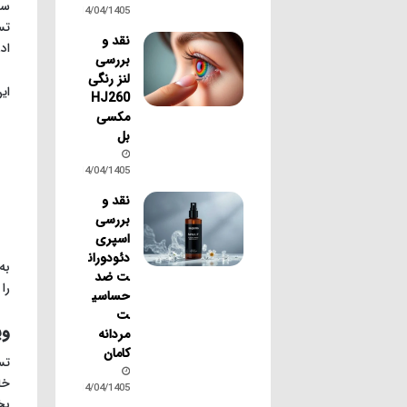
سن
14/04/1405
تس
نقد و
ادر
بررسی
لنز رنگی
ای
HJ260
مکسی
بل
14/04/1405
نقد و
بررسی
اسپری
دئودوران
به
ت ضد
را
حساسی
ت
وی
مردانه
کامان
تس
خا
14/04/1405
بخ