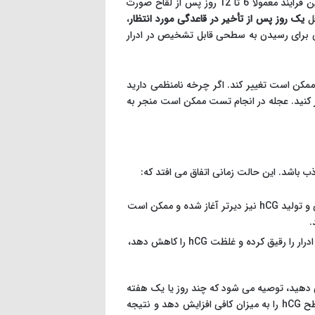
هورمون hCG پس از لانه گزینی جنین در دیواره رحم شروع به تولید می شود. این فرایند معمولاً 6 تا 12 روز پس از لقاح صورت
قل
یک روز پس از تأخیر در قاعدگی مورد انتظار
،
م تست در این بازه زمانی، به هورمون hCG فرصت کافی برای رسیدن به سطحی قابل تشخیص در ادرار
مکن است تغییر کند. اگر چرخه نامنظمی دارید
 کنید. عجله در انجام تست ممکن است منجر به
ب باشد. این حالت زمانی اتفاق می افتد که:
در این صورت، لانه گزینی و تولید hCG نیز دیرتر آغاز شده و ممکن است
.
مصرف زیاد مایعات قبل از انجام تست می تواند ادرار را رقیق کرده و غلظت hCG را کاهش دهد،
ی دهید، توصیه می شود که چند روز یا یک هفته
دیگر صبر کرده و سپس تست را تکرار کنید. این کار به بدن فرصت می دهد تا سطح hCG را به میزان کافی افزایش دهد و نتیجه