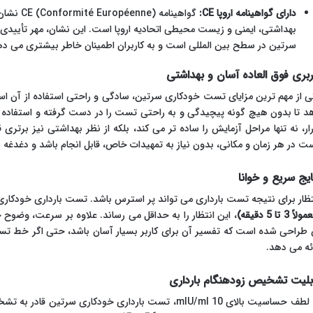
دارای گواهینامه اروپا CE:
گواهینامه
بهداشتی، ایمنی و زیست محیطی اتحادیه اروپا است. این نشان، مهر تأییدی 
سرتین در سطح بین المللی است و به کاربران اطمینان خاطر بیشتری می ده
ربری فوق العاده آسان و بهداشتی
ی از مهم ترین مزایای تست خودکاری سرتین، سادگی و راحتی استفاده از آن است
د تا بدون هیچ گونه پیچیدگی و به راحتی تست را در دست گرفته و استفاده ک
رار، نه تنها مراحل آزمایش را ساده تر می کند، بلکه از نظر بهداشتی نیز برتر
ت در هر زمان و مکانی، بدون نیاز به تمهیدات خاص، قابل انجام باشد و دغدغه ه
ایج سریع و خوانا
تظار برای نتیجه تست بارداری می تواند پر استرس باشد. تست بارداری خودکار
اً 3 تا 5 دقیقه)
، این انتظار را به حداقل می رساند. علاوه بر سرعت، وض
ائه می دهد.
بلیت تشخیص زودهنگام بارداری
به لطف حساسیت بالای 10 mIU/ml، تست بارداری خودکاری سرت