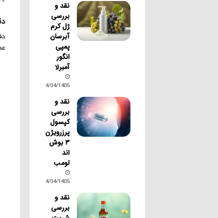
نقد و
بررسی
دق
ژل کرم
آبرسان
دق
پمپی
عم
انگور
آمبرلا
14/04/1405
نقد و
بررسی
کپسول
پرزرویژن
۳ بوش
اند
لومب
14/04/1405
نقد و
بررسی
شربت