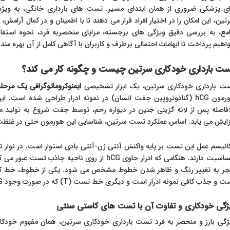
ی پزشکی ضروری از همان ابتدای مسیر. تست های بارداری خانگی، به ویژه
تین، این امکان را در اختیار افراد قرار می دهند تا با اطمینان و در کمال آرامش
مع، به بررسی دقیق ویژگی های برجسته، مزایای منحصربه فرد، نحوه استف
اهیم پرداخت تا ابهامات احتمالی برطرف و کاربران با آگاهی کامل از آن بهره مند
ت بارداری خودکاری سرتین چیست و چگونه کار می کند؟
ت بارداری خودکاری سرتین، یک ابزار تشخیصی
ایمنوکروماتوگرافی یک مرحل
هورمون hCG (گنادوتروپین جفت انسان) در نمونه ادرار طراحی شده است
افاصله پس از لانه گزینی جنین در دیواره رحم، توسط جفت شروع به تولید
زایش می یابد. اساس عملکرد تست سرتین، شناسایی این هورمون حتی در غلظت
حساسیت دارند. هنگامی که ادرار حاوی hCG از روی ناحی
و جذب کافی نمونه ادرار است و دیگری خط تست (T) که در صورت وجود hCG در ادرار، ظاهر می شود.
ژگی خودکاری و تفاوت آن با تست های کاستی سنتی
ژگی بارز و منحصر به فرد تست بارداری خودکاری سرتین، همان مفهوم خود