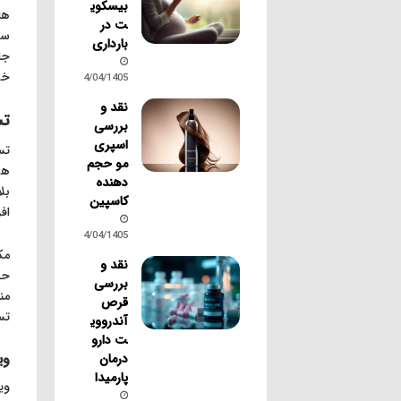
بیسکوی
ها
ت در
سر
بارداری
جا
خو
14/04/1405
نقد و
تس
بررسی
اسپری
تس
مو حجم
دهنده
بل
کاسپین
اف
14/04/1405
نقد و
بررسی
قرص
تست 
آندرووی
ت دارو
وی
درمان
پارمیدا
وی