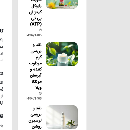
بایوکل
کیدز ای
پی تی
(ATP)
کا
14/04/1405
یک
نقد و
ده
بررسی
اد
کرم
تس
مرطوب
کننده و
نت
آبرسان
مونتلا
ان
ویلا
(معمول
14/04/1405
ار
نقد و
بررسی
قا
لوسیون
روشن