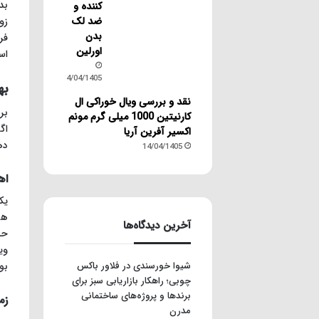
بد
کننده و
ضد لک
زو
بدن
فر
اورلین
اس
14/04/1405
به
نقد و بررسی ویال خوراکی ال
بر
کارنیتین 1000 میلی گرم مونم
اگ
اکسیر آفرین آریا
ده
14/04/1405
اه
یک
آخرین دیدگاه‌ها
وی
شیوا خورسندی
در
فلاور باکس
بو
چوبی؛ راهکار بازاریابی سبز برای
برندها و پروژه‌های ساختمانی
زم
مدرن