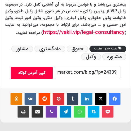
بیشتری می باشد و با قوانین مربوط به آن آشنایی کامل دارد. در مجموعه
وکیل VIP از بهترین وکلای متخصص در هر دعوی شامل وکیل طلاق، وکیل
خانواده، وکیل حقوقی، وکیل کیفری، وکیل ملکی، وکیل امور ثبت، وکیل
امور حسبی و … می باشد. برای ارتباط با مجموعه، می توانید به سایت
https://vakil.vip/legal-consultancy
(
) مراجعه نمایید.
حقوق
دادگستری
مشاور
دسته بندی مطلب
مشاوره
وکیل
کپی آدرس کوتاه
فیس بوک
X
لینکدین
‫تامبلر
‫پین‌ترست
‫رددیت
‫VKontakte
assniki
پاکت
اسکایپ
واتس آپ
تلگرام
وایبر
اشتراک گذاری از طریق ایمیل
چاپ