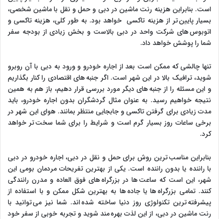
است. بنابراین هزینه رنت ماشین در دبی و حمل و نقل با ماشین شخصی،
بسیار پایین تر از هزینه تاکسی خواهد بود. به طور کلی، هزینه تاکسی و
اتوبوس های شرکت واحد در دبی بالاست و بخش زیادی از بودجه سفر
شما را پوشش خواهد داد.
تنها چالشی که ممکن است بعد از اجاره خودرو و ورود به دبی با آن روبرو
شوید، ترافیک بالا در این شهر است. اگر جنبه های اقتصادی را کنار بگذاریم
و این مسئله را از جنبه های دیگر مورد بررسی قرار دهیم، باز هم به همین
نتیجه خواهیم رسید. به عنوان مثال گردشگران بدون اجاره خودرو، باید
مدت زیادی برای گرفتن تاکسی و جابجایی منتظر بمانند. هوای این شهر در
برخی ساعات روز بسیار گرم است و شرایط را برای شما سخت تر خواهد
کرد.
بنابراین مناسب ترین روش برای حمل و نقل در دبی، اجاره خودرو در دبی
با راننده یا بدون راننده است. یکی از بهترین تفریحات مردمان بومی این
شهر، این است که ساعت ها در بزرگراه های فوق العاده و مدرن رانندگی
کنند. تمامی بزرگراه ها یا جاده ها به بهترین شکل ممکن و با استفاده از
پیشرفته ترین تکنولوژی روز دنیا ساخته شده اند. شما نیز می توانید با
رنت ماشین در دبی، از این لذت بهره مند شوید و تجربه خوبی از سفر خود