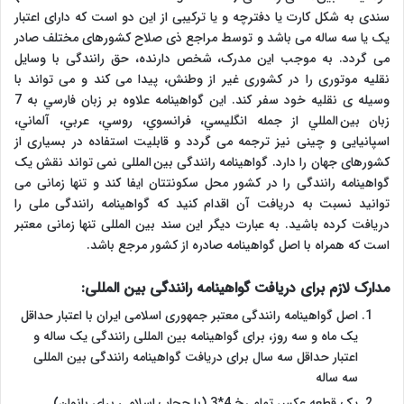
سندی به شکل کارت یا دفترچه و یا ترکیبی از این دو است که دارای اعتبار
یک یا سه ساله می باشد و توسط مراجع ذی صلاح کشورهای مختلف صادر
می گردد. به موجب این مدرک، شخص دارنده، حق رانندگی با وسایل
نقلیه موتوری را در کشوری غیر از وطنش، پیدا می کند و می تواند با
وسیله ی نقلیه خود سفر کند. اين گواهينامه علاوه بر زبان فارسي به 7
زبان بين المللي از جمله انگليسي، فرانسوي، روسي، عربي، آلماني،
اسپانیایی و چینی نیز ترجمه می گردد و قابلیت استفاده در بسیاری از
کشورهای جهان را دارد. گواهینامه رانندگی بین المللی نمی تواند نقش یک
گواهینامه رانندگی را در کشور محل سکونتتان ایفا کند و تنها زمانی می
توانید نسبت به دریافت آن اقدام کنید که گواهینامه رانندگی ملی را
دریافت کرده باشید. به عبارت دیگر این سند بین المللی تنها زمانی معتبر
است که همراه با اصل گواهینامه صادره از کشور مرجع باشد.
مدارک لازم برای دریافت گواهینامه رانندگی بین المللی:
اصل گواهینامه رانندگی معتبر جمهوری اسلامی ایران با اعتبار حداقل
یک ماه و سه روز، برای گواهینامه بین المللی رانندگی یک ساله و
اعتبار حداقل سه سال برای دریافت گواهینامه رانندگی بین المللی
سه ساله
یک قطعه عکس تمام رخ 4*3 (با حجاب اسلامی برای بانوان)