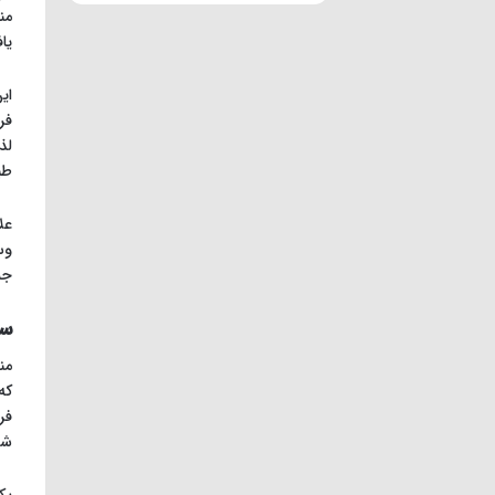
من
یا
ای
فر
لذ
طب
عل
وس
جم
سو
من
که
فر
شو