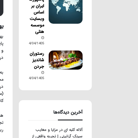
ایران بر
اساس
وبسایت
موسسه
به
هنلی
به
پا
14/04/1405
و 
رستوران
در
شاندیز
جردن
به
14/04/1405
مح
در
(م
کا
آخرین دیدگاه‌ها
هم
تج
ری
آلاله کلبه ای
در
مزایا و معایب
سینک گرانیتی | تجربه واقعی از