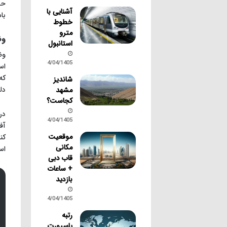
حس
آشنایی با
با
خطوط
مترو
وض
استانبول
وض
14/04/1405
که
شاندیز
دل
مشهد
کجاست؟
در
14/04/1405
آف
موقعیت
کن
مکانی
اس
قاب دبی
+ ساعات
بازدید
14/04/1405
رتبه
پاسپورت