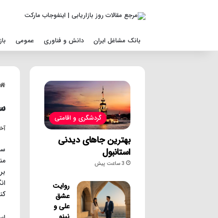
بانک مشاغل ایران
دانش و فناوری
عمومی
باز
سا
گردشگری و اقامتی
آخری
بهترین جاهای دیدنی
سا
استانبول
من
3 ساعت پیش
بر
ان
روایت
کن
عشق
علی و
نینو
اس