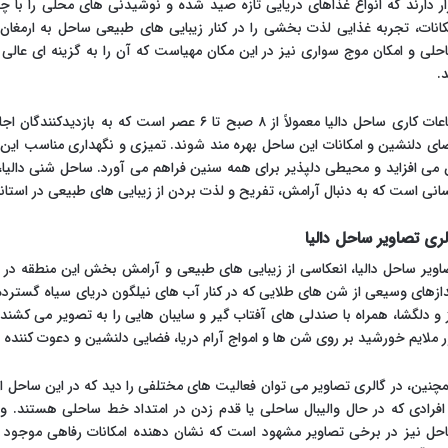
ار دارند که انواع غذاهای دریایی تازه صید شده و نوشیدنی های محلی را با چش
کانات، تجربه غذایی لذت بخشی را در کنار زیبایی های طبیعی ساحل به ارمغان م
حلی و امکان موج سواری نیز در این مکان مهیاست که آن را به گزینه ای عالی 
د.
ساعات کاری ساحل دالیا معمولاً از ۸ صبح تا ۶ عصر است
ای دلنشین و امکانات این ساحل بهره مند شوند. تمیزی و نگهداری مناسب این 
 می افزاید و محیطی دلپذیر برای همه سنین فراهم می آورد. ساحل شنی دالیا، ب
انی است که به دنبال آرامش، تفریح و لذت بردن از زیبایی های طبیعی در استان
لری تصاویر ساحل دالیا
اویر ساحل دالیا، انعکاسی از زیبایی های طبیعی و آرامش بخش این منطقه در
دازهای وسیعی از شن های طلایی که در کنار آب های نیلگون دریای سیاه گسترد
ز و دلگشا، همراه با صندلی های آفتاب گیر و سایبان هایی را به تصویر می کشند
ر ملایم خورشید بر روی شن ها و امواج آرام دریا، فضایی دلنشین و دعوت کننده ا
چنین، در گالری تصاویر می توان فعالیت های مختلفی را دید که در این ساحل ان
 افرادی که در حال والیبال ساحلی یا قدم زدن در امتداد خط ساحلی هستند. 
حل نیز در برخی تصاویر مشهود است که نشان دهنده امکانات رفاهی موجود بر