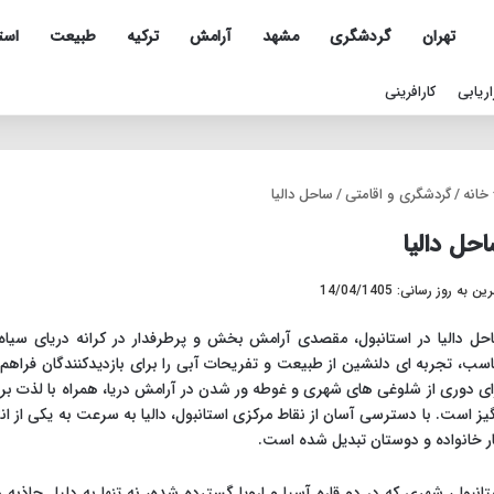
تهران
گردشگری
مشهد
آرامش
ترکیه
طبیعت
است
اریابی
کارافرینی
خانه
/
گردشگری و اقامتی
/
ساحل دالیا
حل دالیا
ن به روز رسانی: 14/04/1405
حل دالیا در استانبول، مقصدی آرامش بخش و پرطرفدار در کرانه دریای سیا
اسب، تجربه ای دلنشین از طبیعت و تفریحات آبی را برای بازدیدکنندگان فراهم
ای دوری از شلوغی های شهری و غوطه ور شدن در آرامش دریا، همراه با لذت برد
گیز است. با دسترسی آسان از نقاط مرکزی استانبول، دالیا به سرعت به یکی از 
ار خانواده و دوستان تبدیل شده است.
تانبول، شهری که در دو قاره آسیا و اروپا گسترده شده، نه تنها به دلیل جاذ