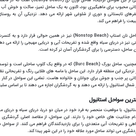
یکی از این سواحل نزدیک، ساحل اوزن
انی محبوب برای ماهیگیری بود، اکنون به یک ساحل تمیز، ساکت و خوش آب و
رهای تابستانی و دوری از شلوغی شهر ارائه می دهد. نزدیکی آن به روستا
یعت را فراهم می کند.
ساحل نان استاپ (Nonstop Beach) نیز در همین حوالی قر
ی نیز در دریای سیاه واقع شده و تفریحات آبی و دریایی مهیجی را ارائه می د
ن ساحل، دسترسی را برای گردشگران آسان تر کرده است.
همچنین، ساحل بورک (Burc Beach) که در واقع یک کلوپ سا
 نزدیکی این منطقه قرار دارد. این ساحل با ماسه های طلایی رنگ و تفریحاتی نظ
انی پر جنب و جوش برای جوانان و خانواده هاست. تمامی این سواحل در کنار س
 شمال استانبول را ارائه می دهند و به گردشگران اجازه می دهند تا بر اساس سلیقه
ترین سواحل استانبول
تانبول، با موقعیت منحصر به فرد خود در میان دو دریا، دریای سیاه و دریای م
ام جذابیت های خاص خود را دارند. این سواحل، از مقاصد اصلی گردشگری در
اهی و تفریحات آبی متعددی را برای بازدیدکنندگان فراهم می کنند. از سواحل 
دشگری می تواند ساحل مورد علاقه خود را در این شهر پیدا کند.