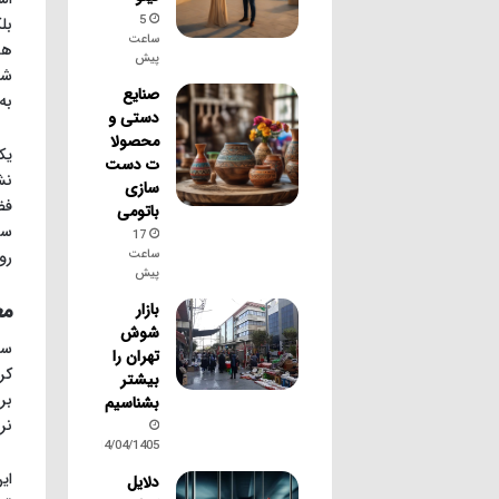
5
بل
ساعت
هز
پیش
شن
صنایع
به
دستی و
محصولا
یک
ت دست
نش
سازی
فض
باتومی
سر
17
ساعت
رو
پیش
مع
بازار
شوش
تهران را
کر
بیشتر
بر
بشناسیم
نر
14/04/1405
ای
دلایل