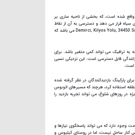
 دالیا در منطقه دمیرچی (Demirci) و در جاده کیلیوس (Kilyos Yolu) واقع شده است، که بخشی از ناحیه ساری یر
 دریای سیاه قرار می دهد و دسترسی به آن از نقاط
Demirci, Kilyos Yolu, 34450 S
می باشد که
 دقیقه با خودرو است که بسته به ترافیک می تواند کمی متغیر باشد. برای
های میدان تکسیم اقامت دارند، این ساحل با حدود ۴۰ دقیقه رانندگی قابل دسترسی است. این نزدیکی نسبی
 است.
ای پارکینگ بازدیدکنندگان در نظر گرفته شده
نطقه استفاده کرد، هرچند که مسیرهای اتوبوس
 در روزهای شلوغ، می تواند تجربه بازدید را
امت وجود دارد که می تواند پاسخگوی نیازها و
 کنار ساحل نیست، اما در روستای کیلیوس و