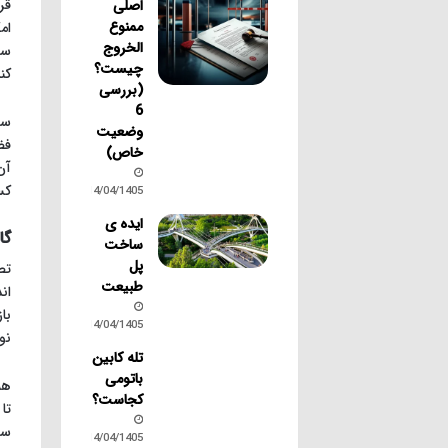
قر
اصلی
ممنوع
ام
الخروج
سا
چیست؟
کن
(بررسی
6
وضعیت
فض
خاص)
آن
کس
14/04/1405
ایده ی
گا
ساخت
پل
تص
طبیعت
ان
با
14/04/1405
نو
تله کابین
باتومی
هم
کجاست؟
تا
سا
14/04/1405