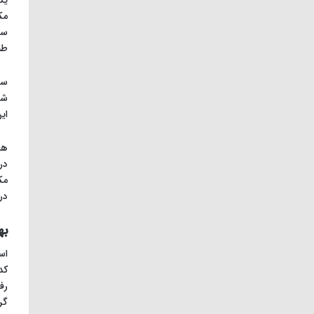
مک
سف
طب
شن
ای
در
مک
در
به
اس
کد
رف
گر