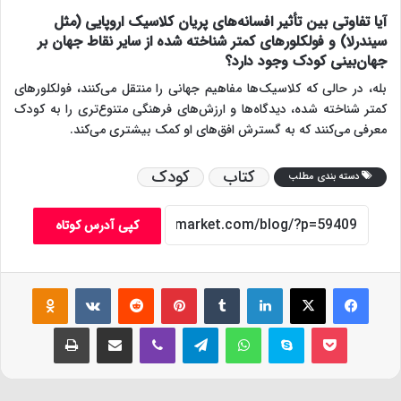
آیا تفاوتی بین تأثیر افسانه‌های پریان کلاسیک اروپایی (مثل
سیندرلا) و فولکلورهای کمتر شناخته شده از سایر نقاط جهان بر
جهان‌بینی کودک وجود دارد؟
بله، در حالی که کلاسیک‌ها مفاهیم جهانی را منتقل می‌کنند، فولکلورهای
کمتر شناخته شده، دیدگاه‌ها و ارزش‌های فرهنگی متنوع‌تری را به کودک
معرفی می‌کنند که به گسترش افق‌های او کمک بیشتری می‌کند.
کتاب
کودک
دسته بندی مطلب
کپی آدرس کوتاه
فیس بوک
X
لینکدین
‫تامبلر
‫پین‌ترست
‫رددیت
‫VKontakte
assniki
پاکت
اسکایپ
واتس آپ
تلگرام
وایبر
اشتراک گذاری از طریق ایمیل
چاپ