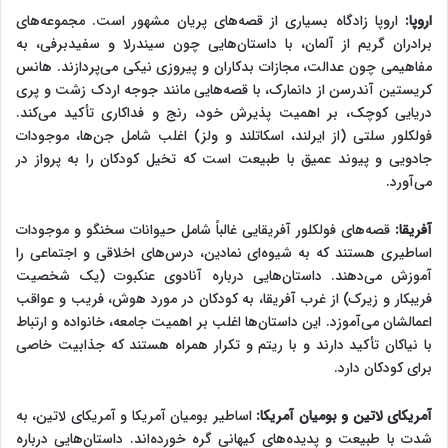
اروپا:
اروپا زادگاه بسیاری از قصه‌های پریان مشهور است. مجموعه‌های
برادران گریم از آلمان، با داستان‌هایی چون سیندرلا و سفیدبرفی، به
مفاهیمی چون عدالت، مجازات بدکاران و پیروزی نیکی می‌پردازند. هانس
کریستین آندرسن از دانمارک، با قصه‌هایی مانند جوجه اردک زشت و پری
دریایی کوچک، بر اهمیت پذیرش خود، رنج و فداکاری تأکید می‌کند.
فولکلور سلتی (از ایرلند، اسکاتلند و ولز) اغلب شامل جن‌ها، موجودات
جادویی و پیوند عمیق با طبیعت است که تخیل کودکان را به پرواز در
می‌آورد.
آفریقا:
قصه‌های فولکلور آفریقایی غالباً شامل حیوانات سخنگو و موجودات
اساطیری هستند که به شیوه‌ای نمادین، درس‌های اخلاقی و اجتماعی را
آموزش می‌دهند. داستان‌هایی درباره آنادوی عنکبوت (یک شخصیت
فریبکار و زیرک) از غرب آفریقا، به کودکان در مورد هوش، فریب و عواقب
اعمالشان می‌آموزد. این داستان‌ها اغلب بر اهمیت جامعه، خانواده و ارتباط
با نیاکان تأکید دارند و با ریتم و تکرار همراه هستند که جذابیت خاصی
برای کودکان دارد.
آمریکای لاتین و بومیان آمریکا:
اساطیر بومیان آمریکا و آمریکای لاتین، به
شدت با طبیعت و پدیده‌های کیهانی گره خورده‌اند. داستان‌هایی درباره