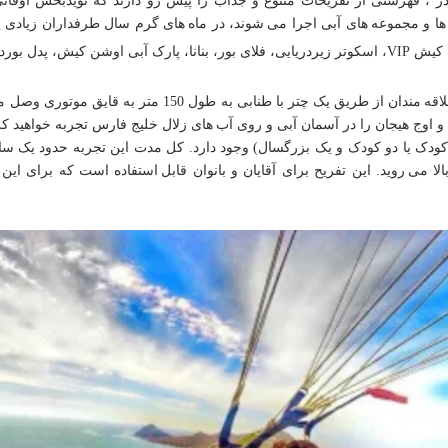
، فهرستی از تفریحات متنوع و جذاب را پیش رو دارند که نویدبخش اوقاتی
ها و مجموعه های آبی اجرا می شوند، در ماه های گرم سال طرفداران زیادی پی
 و جت اسکی اشاره کرد.
1. پاراسل: پاراسل نوعی تفریح آبی است که علاقه مندان از طر
د و اوج هیجان را در آسمان آبی و روی آب های زلال خلیج فارس تجربه خواهید ک
هد بود و تا ارتفاع 150 تا 300 متری بالا می روید. این تفریح برای آقایان و بانوان قابل استفاده