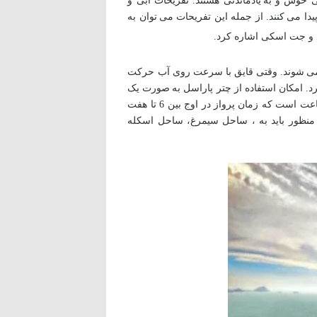
 خوش و به یادماندنی هستند. تفریحات آبی و
دا می کنند. از جمله این تفریحات می توان به
یق یک چتر با طنابی به طول 150 متر به قایق موتوری وصل می شوند. وقتی قایق با سرعت روی آب حرکت
رد. امکان استفاده از چتر پاراسل به صورت یک
نفره و دو نفره و سه نفره (دو بزرگسال و یک کودک یا دو کودک و یک بزرگسال) وجود دارد. کل مدت این تجربه حدود یک ساعت است که زمان پرواز در اوج بین 6 تا هفت
 است که برای این منظور باید به ، ساحل سیمرغ، ساحل اسکله