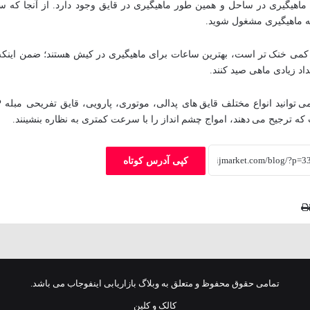
 ماهیگیری در ساحل و همین طور ماهیگیری در قایق وجود دارد. از آنجا که 
به ماهیگیری مشغول شوید.
کمی خنک تر است، بهترین ساعات برای ماهیگیری در کیش هستند؛ ضمن اینکه
اد زیادی ماهی صید کنند.
ه ترجیح می دهند، امواج چشم انداز را با سرعت کمتری به نظاره بنشینند.
کپی آدرس کوتاه
X
چاپ
وایبر
فیس
پاکت
‫تامبلر
واتس
تلگرام
‫رددیت
لینکدین
اشتراک
اسکایپ
‫پین‌ترست
‫VKontakte
‫Odnoklassniki
آپ
بوک
گذاری
از
طریق
ایمیل
تمامی حقوق محفوظ و متعلق به وبلاگ بازاریابی اینفوجاب می باشد.
کالک و کلین