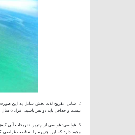
2. شاتل: تفریح لذت بخش شاتل به این صورت
نیست و حداقل باید دو نفر باشید. افراد 6 سال به بالا با رضایت والدین می توانند از شاتل استفاده کنند. مدت زمان استفاده از شاتل حدود 15 دقیقه است.
3. غواصی: غواصی از بهترین تفریحات آبی ک
وجود دارد که این جزیره را به قطب غواصی کش