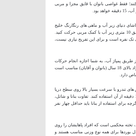
 کنند؛ فقط غواصی بانوان با قایق مجزا و مربی
اشای دنیای زیر آب و ماهی های رنگارنگ خلیج
فارس را پیشکش شما می کند. اسکوتر یک نوع غواصی است؛ با این تفاوت که با کمک یک موتور زیر دریایی می توانید در عمق 10 متری زیر آب با کمک مربی حرکت کنید.
آقایان است. اسکوتر زیردریایی تک نفره است و برای این تفریح نیازی نیست،
ز طریق پمپاژ آب، به شما اجازه انجام حرکات
نمایشی و شیرجه را می دهد و در نتیجه می توانید لذت و هیجان را بین آسمان و آب های جزیره تجربه کنید. این تفریح برای افراد بالای 18 سال (بانوان و آقایان) مناسب است
 های تندرو با سرعت بسیار بالا روی سطح دریا
حرکت می کنید. این وزرش آبی دسته جمعی بسیار هیجان انگیز است و حداقل چهار و حداکثر هشت نفر می توانند در مدت 15 دقیقه از آن استفاده کنند. تفاوت بنانا و شاتل،
 برای استفاده از بنانا باید حداقل چهار نفر
د، تخته محکمی است که افراد پاهایشان را روی
 بوردها برای همه نوع وزنی مناسب هستند و