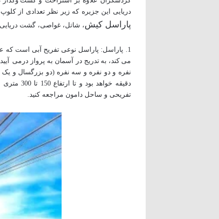
گردشگران علاوه بر استراحت و گشت وگذار در 
دریایی این جزیره که زیر نظر تعدادی از کلوپ 
پاراسل کیش
، شاتل، غواصی، گشت دریایی کیش VIP، اسکوتر زیردریایی، فلای بور، بنانا، پارک آبی اوشن کیش، پدل بورد
می کند، به تدریج در آسمان به پرواز درمی آیی
دقیقه خوا
تفریحی و ساحل دامون مراجعه کنید.