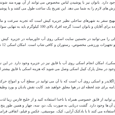
جود دارد. بانوان نیز با پوشیدن لباس مخصوص می توانند از آن بهره مند شوند
وزش های لازم را به شما می دهد. این تفریح یک ساعت طول می کشد و با پوش
یج سفر به شهرهای ساحلی نظیر جزیره کیش است که تجربه سرعت و مانور
وان است؛ گرچه افراد بالای 100 کیلوگرم باید به تنهایی سوار شوند.
کی را می توانید در نخستین سایت اسکی روی آب خاورمیانه در جزیره کیش ت
سکوی 
سکی)، امکان انجام اسکی روی آب با قایق نیز در جزیره وجود دارد. در این 
 موجود در محل پارک کیبل اسکی وصل می شوید که هزینه اسکی با قایق بیشتر 
پاراگلایدر و اسکی روی آب است که با آن می توانید در سطح آب و امواج حرکت
دامه برای چند لحظه ای در هوا معلق خواهید شد. کایت نقش بادبان و بورد وظی
انید از قایق خصوصی همراه با ناخدا استفاده کنید و از خلیج فارس زیبا لذت ب
آن ها وجود دارد. گشت دریایی به صورت یک، دو، سه، چهار و همین طور پنج 
تفاده می کنند تا با بادکنک آرایی، کیک، موسیقی، عکس و فیلم، اتفاقی فرام