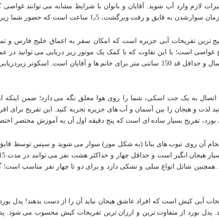
هیزات لازم وارد آب شوید. آقایان و بانوان با شرایط مشابه می توانند غواصی
وبرگشت، 1٫5 ساعت است که حضور شما زیر آب، 15 دقیقه خواهد بود.
مهیج ترین تفریحات آبی جزیره است که امکان سفر به اعماق خلیج فارس و تم
حداقل سن استفاده از اسکوتر زیردریایی، 12 سال و حداقل قد 150 سانتی متر برای خانم ها و 
با اتصال به یک جت اسکی، شما را روی هوا معلق نگه می دارد؛ ضمن اینکه ا
ای انجام آن روی تیوب های بنانا (به شکل موز) سوار می شوید و سپس توسط قایق
چنین شاتل انواع مبلی و تشکی دارد و برای دو تا چهار نفر مناسب است؛ گرچه
فریحات آبی کیش است که افراد عاشق هیجان نباید آن را از دست بدهند! پدل بور
پدل بورد از متفاوت ترین و ارزان ترین تفریحات کیش محسوب می شود. پدل