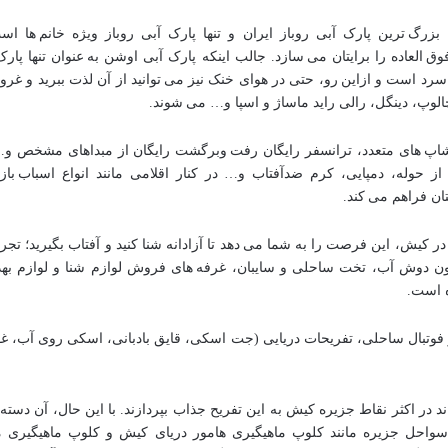
بزرگ ترین پارک آبی روباز ایران و تنها پارک آبی روباز ویژه خانم ها 
 العاده را برایتان می سازد. جالب اینکه پارک آبی اوشن به عنوان تنها پا
 است و ازاین رو، حتی در هوای خنک نیز می توانید از آن لذت ببرید و غروب 
وپ، دینگل، رالی راید ماساژ و اسپا و… می شوند.
پ های متعدد، ترانسفر رایگان رفت وبرگشت رایگان از مبداهای مشخص و… ا
ز حوله، دمپایی، کرم ضدآفتاب و… در کنار اقلامی مانند انواع اسباب باز
ان فراهم می کند.
وان در کیش، این فرصت را به شما می دهد تا آزادانه شنا کنید و آفتاب بگیرید؛ تجر
همچون دوش آب، تخت ساحلی و سایبان، غرفه های فروش لوازم شنا و لوازم 
ه است.
ال و فوتبال ساحلی، تفریحات دریایی (جت اسکی، قایق بادبانی، اسکی روی آب، غ
واند در اکثر نقاط جزیره کیش به این تفریح جذاب بپردازند. با این حال، آن دست
 سواحل جزیره مانند کلوپ ماهیگیری هامور دریای کیش و کلوپ ماهیگیری ماری