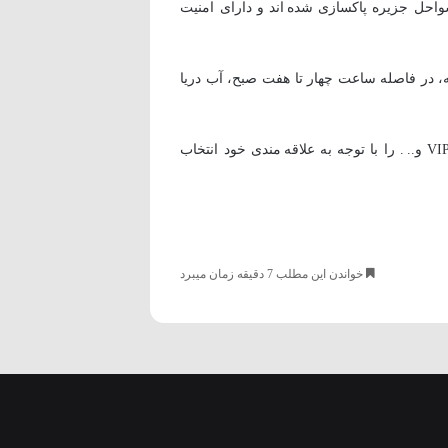
سواحل جزیره پاکسازی شده اند و دارای امنیت
، در فاصله ساعت چهار تا هفت صبح، آب دریا
15. قایق سواری: برای قایق سواری در کیش می توانید انواع مختلف قایق های پدالی، موتوری، پارویی، قایق تفریحی مبله VIP و.. . را با توجه به علاقه مندی خود انتخاب
خواندن این مطلب 7 دقیقه زمان میبرد