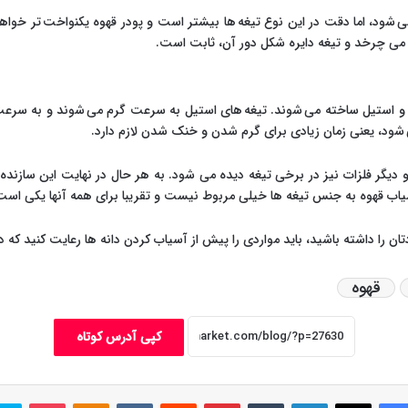
 شود، اما دقت در این نوع تیغه ها بیشتر است و پودر قهوه یکنواخت تر خواه
می چرخد و تیغه دایره شکل دور آن، ثابت است.
ک و استیل ساخته می شوند. تیغه های استیل به سرعت گرم می شوند و به سرعت
ود، یعنی زمان زیادی برای گرم شدن و خنک شدن لازم دارد.
دیگر فلزات نیز در برخی تیغه دیده می شود. به هر حال در نهایت این سازنده 
 قهوه به جنس تیغه ها خیلی مربوط نیست و تقریبا برای همه آنها یکی است
را داشته باشید، باید مواردی را پیش از آسیاب کردن دانه ها رعایت کنید که 
قهوه
کپی آدرس کوتاه
فیس بوک
X
لینکدین
‫تامبلر
‫پین‌ترست
‫رددیت
‫VKontakte
پاکت
‫Odnoklassniki