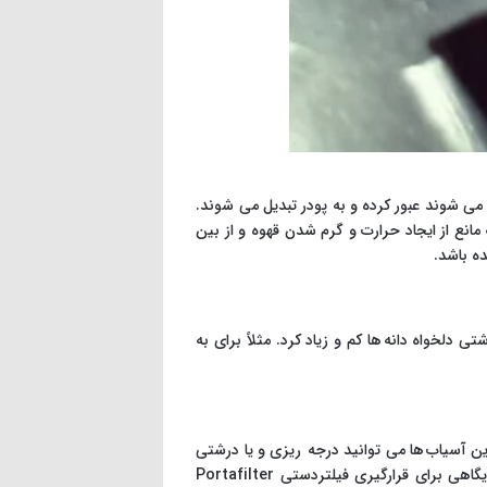
لزی(Steel Corrugated Plates) یا سرامیکی که در هم جفت می شوند عبور کرده و به پودر تبدیل می شوند.
نع از ایجاد حرارت و گرم شدن قهوه و از بین
ه باشد.
 درجه درشتی دلخواه دانه ها کم و زیاد کرد. مثلاً برای به
ن آسیاب ها می توانید درجه ریزی و یا درشتی
پودر به دست آمده را به خوبی بر حسب فشار آبی که قرار است از میان پودر عبور کند تنظیم کنید. این آسیاب ها دارای جایگاهی برای قرارگیری فیلتردستی Portafilter