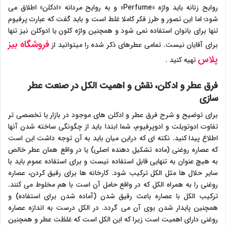
روایح زنانه باید واژه «Perfume» و به روایح مردانه «ادکلن» اطلاق می
شود؛ اما این تصور و طرز فکر کاملا غلط است و باید گفت که عبارت پرفیوم
تنها برای بانوان استفاده نمی شود و همچنین واژه کلون یا ادوکلن نیز تنها
فروشگاه بیز
برای آقایان نیست. تمامی عطرهای ذکر شده را میتوانید از
پلاس
تهیه کنید .
فرق عطر و ادکلن، نقش و اهمیت الکل در صنعت عطر
سازی
برای توضیح و شرح فرق عطر و ادکلن های موجود در بازار یا تخصصی تر
تفاوت ادوتویلت و ادوپرفیوم، شما ابتدا باید از چگونگی ساخته شدن آنها
اطلاع پیدا کنید. نکته ای که دراین میان باید به آن توجه داشت این است
که عصاره روغنی (ماده تشکیل دهنده اصلی) یا در واقع همان عطر خالص
به هیچ عنوان به تنهایی قابل استفاده نیست و برای استفاده عموم باید با
سایر حلال ها مثل الکل ترکیب شود. کارخانه ها برای رقیق کردن، عصاره
روغنی را به همراه الکل که در واقع حامل آن است با هم مخلوط می کنند.
ترکیب الکل با عصاره باعث رقیق شدن (آماده شدن برای استفاده) و
همچنین پایدار شدن بوی آن می گردد. در الکل درست به اندازه عصاره
روغنی دارای اهمیت است زیرا که این الکل است که غلظت عطر و همچنین