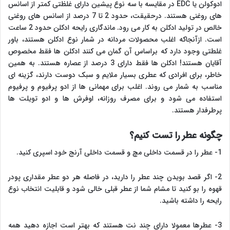
ادوکولن یا EDC در مقایسه با سه نوع پیشین دارای غلظتی کمتر از اسانس
های روغنی هستند. درحقیقت، حدود 2 تا 7 درصد از اسانس های روغنی
خالص در تولید ادکلن به کار می رود. ماندگاری رایحه ادکلن حدود 2 ساعت
است. ازآنجاکه اغلب محصولات مردانه در شمار نوع ادکلن هستند، باور
غلطتی وجود دارد که براساس آن گمان می کنند ادکلن ها فقط مخصوص
آقایان هستند! ادکلن ها فقط دارای 3 درصد از عصاره هستند. به همین
خاطر، برای افرادی که عطری بسیار ملایم و سبک دوست دارند، گزینه ای
مناسب به شمار می روند. اغلب برای مهمانی ها از ادو پرفیوم و پرفیوم
استفاده می شود و برای مصرف روزانه، اوفرش ها و ادو تویلت ها
پرطرفدار هستند.
چگونه عطر را تست کنیم؟
1- عطر را در قسمت داخلی مچ و قسمت داخلی آرنج خود اسپری کنید.
2- اگر قصد بویدن چند عطر را دارید، در فاصله هر دو عطر مقداری پودر
قهوه را بو کنید تا مشام شما از عطر قبلی خالی شود و قابلیت انتخاب نوع
رایحه را داشته باشید.
3- عطرها معمولا دارای چند نت هستند که بهتر است اجازه دهید همه