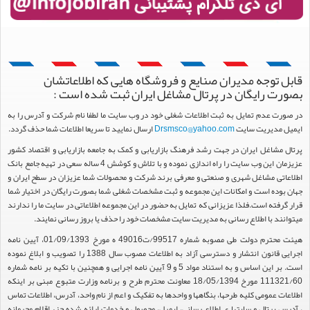
قابل توجه مدیران صنایع و فروشگاه هایی که اطلاعاتشان
بصورت رایگان در پرتال مشاغل ایران ثبت شده است :
در صورت عدم تمایل به ثبت اطلاعات شغلی خود در وب سایت ما لطفا نام شرکت و آدرس را به
ایمیل مدیریت سایت
Drsmsco@yahoo.com
ارسال نمایید تا سریعا اطلاعات شما حذف گردد.
پرتال مشاغل ایران در جهت رشد فرهنگ بازاریابی و کمک به جامعه بازاریابی و اقتصاد کشور
عزیزمان این وب سایت را راه اندازی نموده و با تلاش و کوشش 4 ساله سعی در تهیه جامع بانک
اطلاعاتی مشاغل شهری و صنعتی و معرفی برند شرکت و محصولات شما عزیزان در سطح ایران و
جهان بوده است و امکانات این مجموعه و ثبت مشخصات شغلی شما بصورت رایگان در اختیار شما
قرار گرفته است.فلذا عزیزانی که تمایل به حضور در این مجموعه اطلاعاتی در سایت ما را ندارند
میتوانند با اطلاع رسانی به مدیریت سایت مشخصات خود را حذف یا بروز رسانی نمایند.
هیئت محترم دولت طی مصوبه شماره 99517/ت49016 ه مورخ 01/09/1393، آیین نامه
اجرایی قانون انتشار و دسترسی آزاد به اطلاعات مصوب سال 1388 را تصویب و ابلاغ نموده
است. بر این اساس و به استناد مواد 5 و 9 آیین نامه اجرایی و همچنین با تکیه بر نامه شماره
111321/60 مورخ 18/05/1394 معاونت محترم طرح و برنامه وزارت متبوع مبنی بر اینکه
اطلاعات عمومی کلیه طرحها، بنگاهها و واحدها به تفکیک و اعم از نام واحد، آدرس، اطلاعات تماس
، آدرس پرتال و سایتها ی اطلاع رسانی، ایمیل، محصول و خدمات ارائه شده جزء اقلام محرمانه