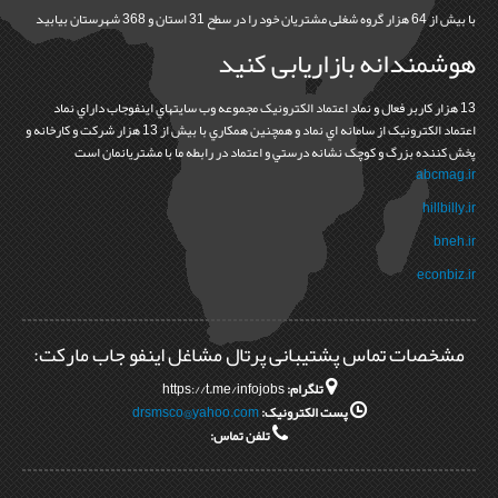
با بیش از 64 هزار گروه شغلی مشتریان خود را در سطح 31 استان و 368 شهرستان بیابید
هوشمندانه بازاریابی کنید
13 هزار کاربر فعال و نماد اعتماد الکترونيک مجموعه وب سايتهاي اينفوجاب داراي نماد
اعتماد الکترونيک از سامانه اي نماد و همچنين همکاري با بيش از 13 هزار شرکت و کارخانه و
پخش کننده بزرگ و کوچک نشانه درستي و اعتماد در رابطه ما با مشتريانمان است
abcmag.ir
hillbilly.ir
bneh.ir
econbiz.ir
مشخصات تماس پشتیبانی پرتال مشاغل اینفو جاب مارکت:
تلگرام:
https://t.me/infojobs
پست الکترونیک:
drsmsco@yahoo.com
تلفن تماس: