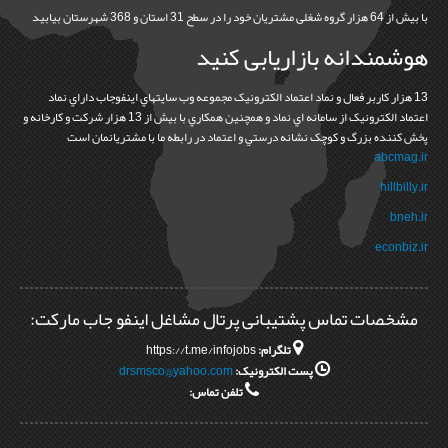
با بیش از 64 هزار گروه شغلی مشتریان خود را در سطح 31 استان و 368 شهرستان بیابید
هوشمندانه بازاریابی کنید
13 هزار کاربر فعال و نماد اعتماد الکترونيک مجموعه وب سايتهاي اينفوجاب داراي نماد
اعتماد الکترونيک از سامانه اي نماد و همچنين همکاري با بيش از 13 هزار شرکت و کارخانه و
پخش کننده بزرگ و کوچک نشانه درستي و اعتماد در رابطه ما با مشتريانمان است
abcmag.ir
hillbilly.ir
bneh.ir
econbiz.ir
مشخصات تماس پشتیبانی پرتال مشاغل اینفو جاب مارکت:
تلگرام:
https://t.me/infojobs
پست الکترونیک:
drsmsco@yahoo.com
تلفن تماس: