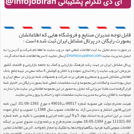
قابل توجه مدیران صنایع و فروشگاه هایی که اطلاعاتشان
بصورت رایگان در پرتال مشاغل ایران ثبت شده است :
در صورت عدم تمایل به ثبت اطلاعات شغلی خود در وب سایت ما لطفا نام شرکت و آدرس را به
ایمیل مدیریت سایت
Drsmsco@yahoo.com
ارسال نمایید تا سریعا اطلاعات شما حذف گردد.
پرتال مشاغل ایران در جهت رشد فرهنگ بازاریابی و کمک به جامعه بازاریابی و اقتصاد کشور
عزیزمان این وب سایت را راه اندازی نموده و با تلاش و کوشش 4 ساله سعی در تهیه جامع بانک
اطلاعاتی مشاغل شهری و صنعتی و معرفی برند شرکت و محصولات شما عزیزان در سطح ایران و
جهان بوده است و امکانات این مجموعه و ثبت مشخصات شغلی شما بصورت رایگان در اختیار شما
قرار گرفته است.فلذا عزیزانی که تمایل به حضور در این مجموعه اطلاعاتی در سایت ما را ندارند
میتوانند با اطلاع رسانی به مدیریت سایت مشخصات خود را حذف یا بروز رسانی نمایند.
هیئت محترم دولت طی مصوبه شماره 99517/ت49016 ه مورخ 01/09/1393، آیین نامه
اجرایی قانون انتشار و دسترسی آزاد به اطلاعات مصوب سال 1388 را تصویب و ابلاغ نموده
است. بر این اساس و به استناد مواد 5 و 9 آیین نامه اجرایی و همچنین با تکیه بر نامه شماره
111321/60 مورخ 18/05/1394 معاونت محترم طرح و برنامه وزارت متبوع مبنی بر اینکه
اطلاعات عمومی کلیه طرحها، بنگاهها و واحدها به تفکیک و اعم از نام واحد، آدرس، اطلاعات تماس
، آدرس پرتال و سایتها ی اطلاع رسانی، ایمیل، محصول و خدمات ارائه شده جزء اقلام محرمانه