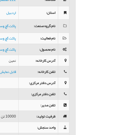
استان
:
اردبیل
نام گروه صنعت
:
پاکت گچ وس
نام فعالیت
:
پاکت گچ وس
نام محصول
:
پاکت گچ وس
آدرس کارخانه
:
نمین
تلفن کارخانه
:
قابل نمایش 
آدرس دفتر مرکزی
:
تلفن دفتر مرکزی
:
تلفن مدیر
:
ظرفیت تولید
:
10000 تن
واحد سنجش
: