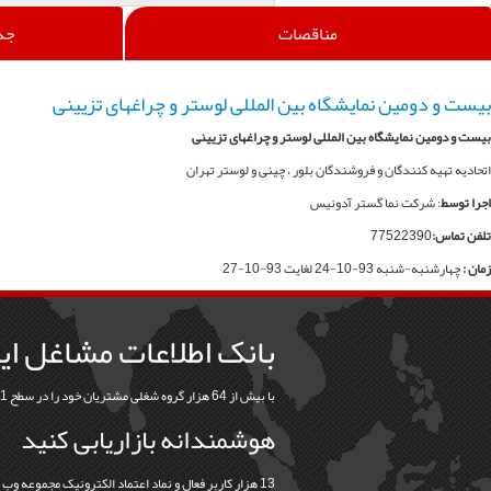
مناقصات
جد
بیست و دومین نمایشگاه بین المللی لوستر و چراغهای تزیینی
بیست و دومین نمایشگاه بین المللی لوستر و چراغهای تزیینی
اتحادیه تهیه کنندگان و فروشندگان بلور ، چینی و لوستر تهران
اجرا توسط
: شرکت نما گستر آدونیس
تلفن تماس:
77522390
زمان :
چهارشنبه-شنبه 93-10-24 لغایت 93-10-27
بانک اطلاعات مشاغل ای
با بیش از 64 هزار گروه شغلی مشتریان خود را در سطح 31 استان و 368 شهرستان بیابید
هوشمندانه بازاریابی کنید
13 هزار کاربر فعال و نماد اعتماد الکترونيک مجموعه وب