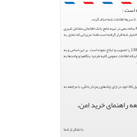
 است :
تا سریعا اطلاعات شما حذف گردد.
پرتال مشاغل ایران در جهت رشد فرهنگ بازاریابی و کمک به جامعه بازاریابی و اقتصاد کشور عزیزمان این وب سایت را راه اندازی نموده و با تلاش و کوشش 4 ساله سعی در تهیه جامع بانک اطلاعاتی مشاغل شهری
یار شما قرار گرفته است.فلذا عزیزانی که تمایل به
هیئت محترم دولت طی مصوبه شماره 99517/ت49016 ه مورخ 01/09/1393، آیین نامه اجرایی قانون انتشار و دسترسی آزاد به اطلاعات مصوب سال 1388 را تصویب و ابلاغ نموده است. بر این اساس و به
عاونت محترم طرح و برنامه وزارت متبوع مبنی بر اینکه اطلاعات عمومی کلیه طرحها، بنگاهها و واحدها به
الا خود در ازای چک‌های رمزدار بانکی، با مراجعه به
عه راهنمای خرید امن،
با تشکر از شما