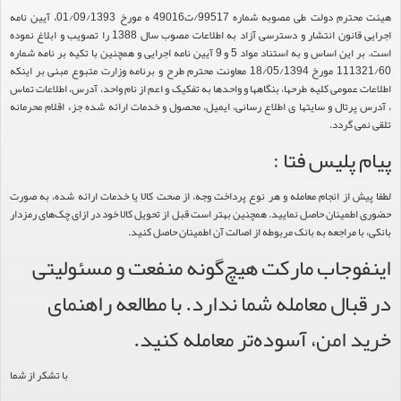
هیئت محترم دولت طی مصوبه شماره 99517/ت49016 ه مورخ 01/09/1393، آیین نامه
اجرایی قانون انتشار و دسترسی آزاد به اطلاعات مصوب سال 1388 را تصویب و ابلاغ نموده
است. بر این اساس و به استناد مواد 5 و 9 آیین نامه اجرایی و همچنین با تکیه بر نامه شماره
111321/60 مورخ 18/05/1394 معاونت محترم طرح و برنامه وزارت متبوع مبنی بر اینکه
اطلاعات عمومی کلیه طرحها، بنگاهها و واحدها به تفکیک و اعم از نام واحد، آدرس، اطلاعات تماس
، آدرس پرتال و سایتها ی اطلاع رسانی، ایمیل، محصول و خدمات ارائه شده جزء اقلام محرمانه
تلقی نمی گردد.
پیام پلیس فتا :
لطفا پیش از انجام معامله و هر نوع پرداخت وجه، از صحت کالا یا خدمات ارائه شده، به صورت
حضوری اطمینان حاصل نمایید. همچنین بهتر است قبل از تحویل کالا خود در ازای چک‌های رمزدار
بانکی، با مراجعه به بانک مربوطه از اصالت آن اطمینان حاصل کنید.
اینفوجاب مارکت هیچ‌گونه منفعت و مسئولیتی
در قبال معامله شما ندارد. با مطالعه راهنمای
خرید امن، آسوده‌تر معامله کنید.
با تشکر از شما