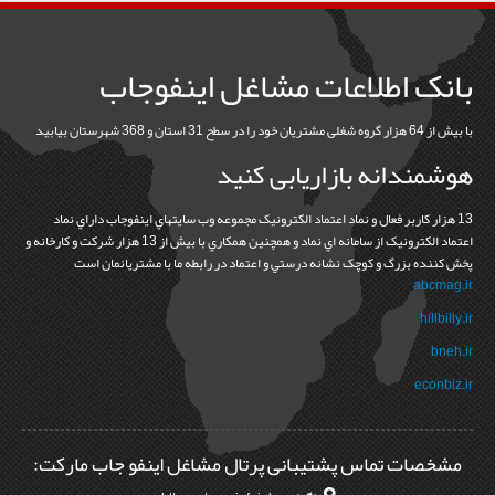
بانک اطلاعات مشاغل اینفوجاب
با بیش از 64 هزار گروه شغلی مشتریان خود را در سطح 31 استان و 368 شهرستان بیابید
هوشمندانه بازاریابی کنید
13 هزار کاربر فعال و نماد اعتماد الکترونيک مجموعه وب سايتهاي اينفوجاب داراي نماد
اعتماد الکترونيک از سامانه اي نماد و همچنين همکاري با بيش از 13 هزار شرکت و کارخانه و
پخش کننده بزرگ و کوچک نشانه درستي و اعتماد در رابطه ما با مشتريانمان است
abcmag.ir
hillbilly.ir
bneh.ir
econbiz.ir
مشخصات تماس پشتیبانی پرتال مشاغل اینفو جاب مارکت: