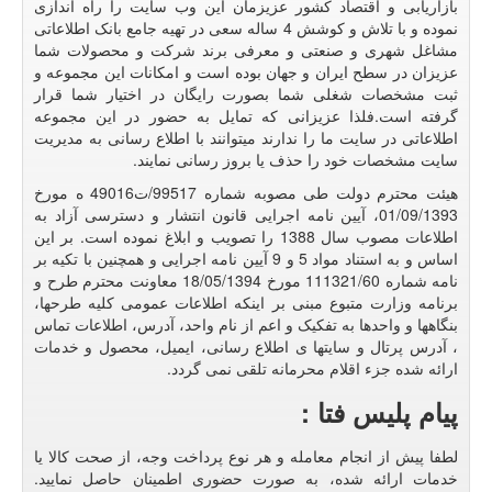
بازاریابی و اقتصاد کشور عزیزمان این وب سایت را راه اندازی
نموده و با تلاش و کوشش 4 ساله سعی در تهیه جامع بانک اطلاعاتی
مشاغل شهری و صنعتی و معرفی برند شرکت و محصولات شما
عزیزان در سطح ایران و جهان بوده است و امکانات این مجموعه و
ثبت مشخصات شغلی شما بصورت رایگان در اختیار شما قرار
گرفته است.فلذا عزیزانی که تمایل به حضور در این مجموعه
اطلاعاتی در سایت ما را ندارند میتوانند با اطلاع رسانی به مدیریت
سایت مشخصات خود را حذف یا بروز رسانی نمایند.
هیئت محترم دولت طی مصوبه شماره 99517/ت49016 ه مورخ
01/09/1393، آیین نامه اجرایی قانون انتشار و دسترسی آزاد به
اطلاعات مصوب سال 1388 را تصویب و ابلاغ نموده است. بر این
اساس و به استناد مواد 5 و 9 آیین نامه اجرایی و همچنین با تکیه بر
نامه شماره 111321/60 مورخ 18/05/1394 معاونت محترم طرح و
برنامه وزارت متبوع مبنی بر اینکه اطلاعات عمومی کلیه طرحها،
بنگاهها و واحدها به تفکیک و اعم از نام واحد، آدرس، اطلاعات تماس
، آدرس پرتال و سایتها ی اطلاع رسانی، ایمیل، محصول و خدمات
ارائه شده جزء اقلام محرمانه تلقی نمی گردد.
پیام پلیس فتا :
لطفا پیش از انجام معامله و هر نوع پرداخت وجه، از صحت کالا یا
خدمات ارائه شده، به صورت حضوری اطمینان حاصل نمایید.