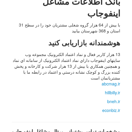
بانک اطلاعات مشاغل
اینفوجاب
با بیش از 64 هزار گروه شغلی مشتریان خود را در سطح 31
استان و 368 شهرستان بیابید
هوشمندانه بازاریابی کنید
13 هزار کاربر فعال و نماد اعتماد الکترونيک مجموعه وب
سايتهاي اينفوجاب داراي نماد اعتماد الکترونيک از سامانه اي نماد
و همچنين همکاري با بيش از 13 هزار شرکت و کارخانه و پخش
کننده بزرگ و کوچک نشانه درستي و اعتماد در رابطه ما با
مشتريانمان است
abcmag.ir
hillbilly.ir
bneh.ir
econbiz.ir
مشخصات تماس پشتیبانی پرتال مشاغل اینفو جاب