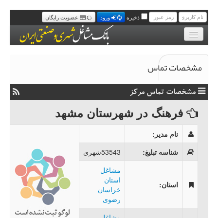
ذخیره
ورود
عضویت رایگان
مشخصات تماس
بانک موبایل مشاغل
مجله خبری مشاغل
مشخصات تماس مرکز
سامانه پیامک رایگان مشاغل
فرهنگ در شهرستان مشهد
تماس با ما
نام مدیر
:
شناسه تبلیغ
:
53543شهری
مشاغل
استان
استان
:
خراسان
رضوی
مشاغل