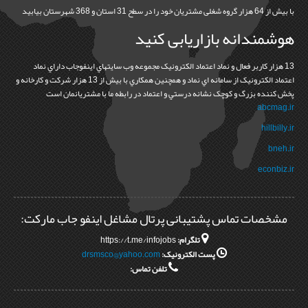
با بیش از 64 هزار گروه شغلی مشتریان خود را در سطح 31 استان و 368 شهرستان بیابید
هوشمندانه بازاریابی کنید
13 هزار کاربر فعال و نماد اعتماد الکترونيک مجموعه وب سايتهاي اينفوجاب داراي نماد
اعتماد الکترونيک از سامانه اي نماد و همچنين همکاري با بيش از 13 هزار شرکت و کارخانه و
پخش کننده بزرگ و کوچک نشانه درستي و اعتماد در رابطه ما با مشتريانمان است
abcmag.ir
hillbilly.ir
bneh.ir
econbiz.ir
مشخصات تماس پشتیبانی پرتال مشاغل اینفو جاب مارکت:
تلگرام:
https://t.me/infojobs
پست الکترونیک:
drsmsco@yahoo.com
تلفن تماس: