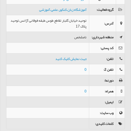
گروه فعالیت
:
آموزشگاه زبان،کنکور،علمی،آموزشی
توحید خیابان گلبار تقاطع طوس طبقه فوقانی آژانس توحید
آدرس
:
پلاک 17
منطقه شهرداری
:
نامشخص
کد پستی
:
تلفن
:
جهت نمایش کلیک کنید
تلفن 2
:
0
دورنما
:
همراه
:
0
ایمیل
:
وب سایت
:
کلمات کلیدی
: