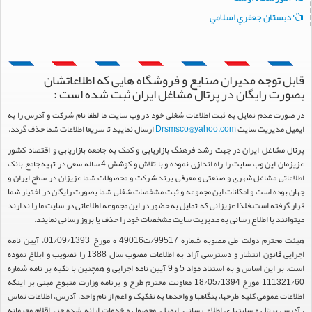
دبستان جعفري اسلامي
قابل توجه مدیران صنایع و فروشگاه هایی که اطلاعاتشان
بصورت رایگان در پرتال مشاغل ایران ثبت شده است :
در صورت عدم تمایل به ثبت اطلاعات شغلی خود در وب سایت ما لطفا نام شرکت و آدرس را به
ایمیل مدیریت سایت
Drsmsco@yahoo.com
ارسال نمایید تا سریعا اطلاعات شما حذف گردد.
پرتال مشاغل ایران در جهت رشد فرهنگ بازاریابی و کمک به جامعه بازاریابی و اقتصاد کشور
عزیزمان این وب سایت را راه اندازی نموده و با تلاش و کوشش 4 ساله سعی در تهیه جامع بانک
اطلاعاتی مشاغل شهری و صنعتی و معرفی برند شرکت و محصولات شما عزیزان در سطح ایران و
جهان بوده است و امکانات این مجموعه و ثبت مشخصات شغلی شما بصورت رایگان در اختیار شما
قرار گرفته است.فلذا عزیزانی که تمایل به حضور در این مجموعه اطلاعاتی در سایت ما را ندارند
میتوانند با اطلاع رسانی به مدیریت سایت مشخصات خود را حذف یا بروز رسانی نمایند.
هیئت محترم دولت طی مصوبه شماره 99517/ت49016 ه مورخ 01/09/1393، آیین نامه
اجرایی قانون انتشار و دسترسی آزاد به اطلاعات مصوب سال 1388 را تصویب و ابلاغ نموده
است. بر این اساس و به استناد مواد 5 و 9 آیین نامه اجرایی و همچنین با تکیه بر نامه شماره
111321/60 مورخ 18/05/1394 معاونت محترم طرح و برنامه وزارت متبوع مبنی بر اینکه
اطلاعات عمومی کلیه طرحها، بنگاهها و واحدها به تفکیک و اعم از نام واحد، آدرس، اطلاعات تماس
، آدرس پرتال و سایتها ی اطلاع رسانی، ایمیل، محصول و خدمات ارائه شده جزء اقلام محرمانه