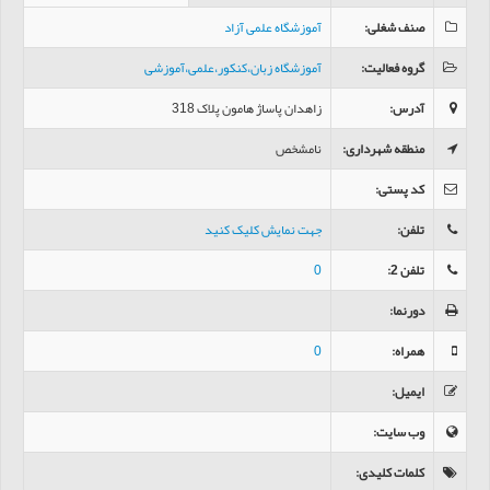
صنف شغلی
:
آموزشگاه علمی آزاد
گروه فعالیت
:
آموزشگاه زبان،کنکور،علمی،آموزشی
آدرس
:
زاهدان پاساژ هامون پلاک 318
منطقه شهرداری
:
نامشخص
کد پستی
:
تلفن
:
جهت نمایش کلیک کنید
تلفن 2
:
0
دورنما
:
همراه
:
0
ایمیل
:
وب سایت
:
کلمات کلیدی
: