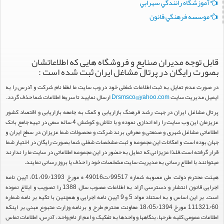
آموزشگاه رانندگي سهرابي
موسسه فرهنگي قانون
قابل توجه مدیران صنایع و فروشگاه هایی که اطلاعاتشان
بصورت رایگان در پرتال مشاغل ایران ثبت شده است :
در صورت عدم تمایل به ثبت اطلاعات شغلی خود در وب سایت ما لطفا نام شرکت و آدرس را به
ایمیل مدیریت سایت
Drsmsco@yahoo.com
ارسال نمایید تا سریعا اطلاعات شما حذف گردد.
پرتال مشاغل ایران در جهت رشد فرهنگ بازاریابی و کمک به جامعه بازاریابی و اقتصاد کشور
عزیزمان این وب سایت را راه اندازی نموده و با تلاش و کوشش 4 ساله سعی در تهیه جامع بانک
اطلاعاتی مشاغل شهری و صنعتی و معرفی برند شرکت و محصولات شما عزیزان در سطح ایران و
جهان بوده است و امکانات این مجموعه و ثبت مشخصات شغلی شما بصورت رایگان در اختیار شما
قرار گرفته است.فلذا عزیزانی که تمایل به حضور در این مجموعه اطلاعاتی در سایت ما را ندارند
میتوانند با اطلاع رسانی به مدیریت سایت مشخصات خود را حذف یا بروز رسانی نمایند.
هیئت محترم دولت طی مصوبه شماره 99517/ت49016 ه مورخ 01/09/1393، آیین نامه
اجرایی قانون انتشار و دسترسی آزاد به اطلاعات مصوب سال 1388 را تصویب و ابلاغ نموده
است. بر این اساس و به استناد مواد 5 و 9 آیین نامه اجرایی و همچنین با تکیه بر نامه شماره
111321/60 مورخ 18/05/1394 معاونت محترم طرح و برنامه وزارت متبوع مبنی بر اینکه
اطلاعات عمومی کلیه طرحها، بنگاهها و واحدها به تفکیک و اعم از نام واحد، آدرس، اطلاعات تماس