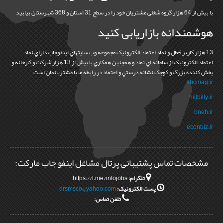
با بیش از 64 هزار گروه شغلی مشتریان خود را در سطح 31 استان و 368 شهرستان بیابید
هوشمندانه بازاریابی کنید
13 هزار کاربر فعال و نماد اعتماد الکترونيک مجموعه وب سايتهاي اينفوجاب داراي نماد
اعتماد الکترونيک از سامانه اي نماد و همچنين همکاري با بيش از 13 هزار شرکت و کارخانه و
پخش کننده بزرگ و کوچک نشانه درستي و اعتماد در رابطه ما با مشتريانمان است
abcmag.ir
hillbilly.ir
bneh.ir
econbiz.ir
مشخصات تماس پشتیبانی پرتال مشاغل اینفو جاب مارکت:
تلگرام:
https://t.me/infojobs
پست الکترونیک:
drsmsco@yahoo.com
تلفن تماس: