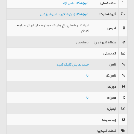
صنف شغلی
:
آموزشگاه علمی آزاد
گروه فعالیت
:
آموزشگاه زبان،کنکور،علمی،آموزشی
ايرانشهر شمالي باغ هنر خانه هنرمندان ايران سراچه
آدرس
:
گفتگو
منطقه شهرداری
:
نامشخص
کد پستی
:
تلفن
:
جهت نمایش کلیک کنید
تلفن 2
:
0
دورنما
:
همراه
:
0
ایمیل
:
وب سایت
:
کلمات کلیدی
: