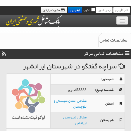
ذخیره
عضویت رایگان
ورود
بانک موبایل مشاغل
مشخصات تماس
مجله خبری مشاغل
مشخصات تماس مرکز
سامانه پیامک رایگان مشاغل
سراچه گفتگو در شهرستان ایرانشهر
تماس با ما
نام مدیر
:
شناسه تبلیغ
:
53383شهری
مشاغل استان سیستان و
استان
:
بلوچستان
مشاغل شهرستان
شهرستان
:
ایرانشهر