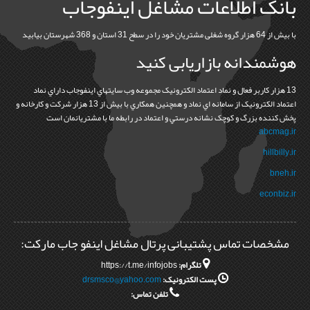
بانک اطلاعات مشاغل اینفوجاب
با بیش از 64 هزار گروه شغلی مشتریان خود را در سطح 31 استان و 368 شهرستان بیابید
هوشمندانه بازاریابی کنید
13 هزار کاربر فعال و نماد اعتماد الکترونيک مجموعه وب سايتهاي اينفوجاب داراي نماد
اعتماد الکترونيک از سامانه اي نماد و همچنين همکاري با بيش از 13 هزار شرکت و کارخانه و
پخش کننده بزرگ و کوچک نشانه درستي و اعتماد در رابطه ما با مشتريانمان است
abcmag.ir
hillbilly.ir
bneh.ir
econbiz.ir
مشخصات تماس پشتیبانی پرتال مشاغل اینفو جاب مارکت:
تلگرام:
https://t.me/infojobs
پست الکترونیک:
drsmsco@yahoo.com
تلفن تماس: