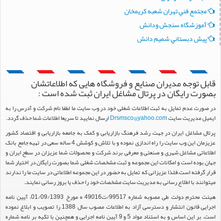
مجتمع فني تهران شعبه كريمخان
آموزشگاه سنجش ودانش
پيش دبستاني شميم دانش
قابل توجه مدیران صنایع و فروشگاه هایی که اطلاعاتشان
بصورت رایگان در پرتال مشاغل ایران ثبت شده است :
در صورت عدم تمایل به ثبت اطلاعات شغلی خود در وب سایت ما لطفا نام شرکت و آدرس را به
ایمیل مدیریت سایت
Drsmsco@yahoo.com
ارسال نمایید تا سریعا اطلاعات شما حذف گردد.
پرتال مشاغل ایران در جهت رشد فرهنگ بازاریابی و کمک به جامعه بازاریابی و اقتصاد کشور
عزیزمان این وب سایت را راه اندازی نموده و با تلاش و کوشش 4 ساله سعی در تهیه جامع بانک
اطلاعاتی مشاغل شهری و صنعتی و معرفی برند شرکت و محصولات شما عزیزان در سطح ایران و
جهان بوده است و امکانات این مجموعه و ثبت مشخصات شغلی شما بصورت رایگان در اختیار شما
قرار گرفته است.فلذا عزیزانی که تمایل به حضور در این مجموعه اطلاعاتی در سایت ما را ندارند
میتوانند با اطلاع رسانی به مدیریت سایت مشخصات خود را حذف یا بروز رسانی نمایند.
هیئت محترم دولت طی مصوبه شماره 99517/ت49016 ه مورخ 01/09/1393، آیین نامه
اجرایی قانون انتشار و دسترسی آزاد به اطلاعات مصوب سال 1388 را تصویب و ابلاغ نموده
است. بر این اساس و به استناد مواد 5 و 9 آیین نامه اجرایی و همچنین با تکیه بر نامه شماره