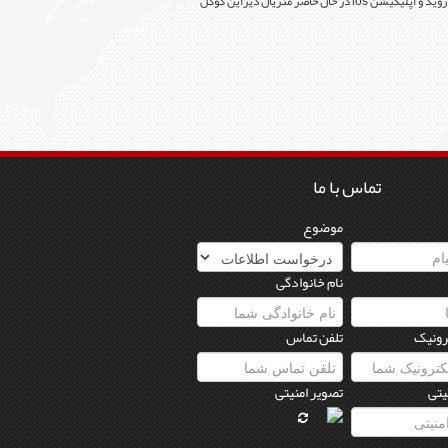
برای برنامه نویسی ios از زبان برنامه نویسی swift بر روی فریم ورک xcode استفاده می شود. زبان مشترک رابط کاربری UI برای تولید وساخت اپلیکیشن اندروید و اپلیکیشن ios در حال حاضر متریال دیزاین گوگل
تماس با ما
موضوع
نام خانوادگی
رونیک
تلفن تماس
یتی
تصویر امنیتی