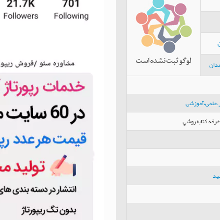
دان
ر،علمی،آموزشی
غرفه کتابفروشي
ید