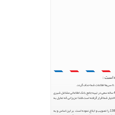
 است :
تا سریعا اطلاعات شما حذف گردد.
پرتال مشاغل ایران در جهت رشد فرهنگ بازاریابی و کمک به جامعه بازاریابی و اقتصاد کشور عزیزمان این وب سایت را راه اندازی نموده و با تلاش و کوشش 4 ساله سعی در تهیه جامع بانک اطلاعاتی مشاغل شهری
یار شما قرار گرفته است.فلذا عزیزانی که تمایل به
هیئت محترم دولت طی مصوبه شماره 99517/ت49016 ه مورخ 01/09/1393، آیین نامه اجرایی قانون انتشار و دسترسی آزاد به اطلاعات مصوب سال 1388 را تصویب و ابلاغ نموده است. بر این اساس و به