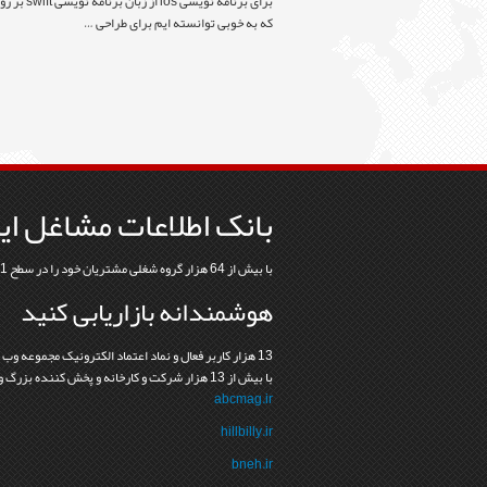
که به خوبی توانسته ایم برای طراحی …
بانک اطلاعات مشاغل ای
با بیش از 64 هزار گروه شغلی مشتریان خود را در سطح 31 استان و 368 شهرستان بیابید
هوشمندانه بازاریابی کنید
13 هزار کاربر فعال و نماد اعتماد الکترونيک مجموعه وب
با بيش از 13 هزار شرکت و کارخانه و پخش کننده بزرگ و کوچک نشانه درستي و اعتماد در رابطه ما با مشتريانمان است
abcmag.ir
hillbilly.ir
bneh.ir