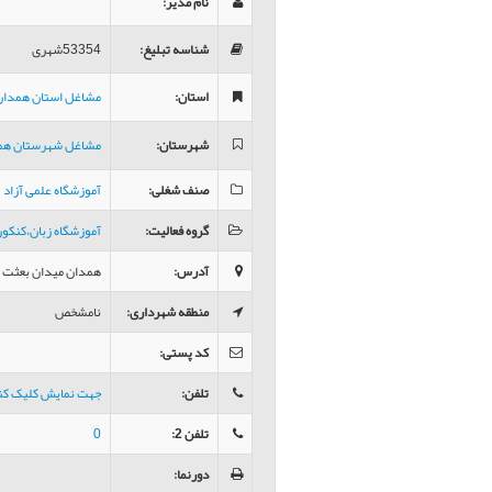
نام مدیر
:
شناسه تبلیغ
:
53354شهری
استان
:
مشاغل استان همدان
شهرستان
:
مشاغل شهرستان هم
صنف شغلی
:
آموزشگاه علمی آزاد
گروه فعالیت
:
آموزشگاه زبان،کنکو
آدرس
:
همدان میدان بعثت 
منطقه شهرداری
:
نامشخص
کد پستی
:
تلفن
:
جهت نمایش کلیک کن
تلفن 2
:
0
دورنما
: