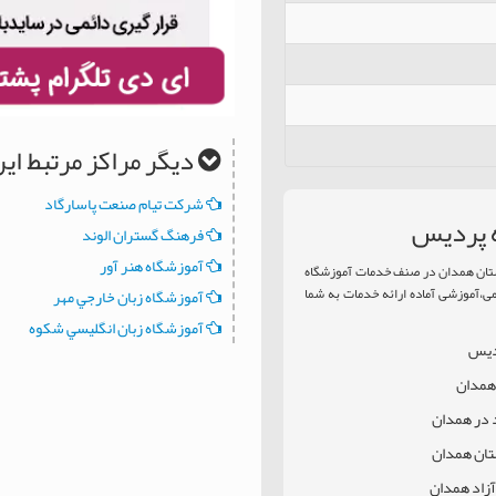
دیگر مراکز مرتبط ا
شركت تيام صنعت پاسارگاد
ه پرديس
فرهنگ گستران الوند
آموزشگاه هنر آور
تان همدان در صنف خدمات آموزشگاه
می،آموزشی آماده ارائه خدمات به شما
آموزشگاه زبان خارجي مهر
آموزشگاه زبان انگليسي شكوه
رديس
 همدان
د در همدان
تان همدان
زاد همدان