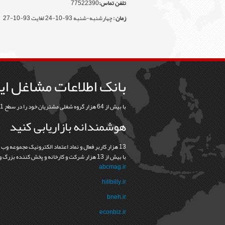
تلفن تماس:
77522390
زمان :
چهارشنبه-شنبه 93-10-24 لغایت 93-10-27
بانک اطلاعات مشاغل ای
با بیش از 64 هزار گروه شغلی مشتریان خود را در سطح 31 استان و 368 شهرستان بیابید
هوشمندانه بازاریابی کنید
13 هزار کاربر فعال و نماد اعتماد الکترونيک مجموعه وب
با بيش از 13 هزار شرکت و کارخانه و پخش کننده بزرگ و کوچک نشانه درستي و اعتماد در رابطه ما با مشتريانمان است
abcmag.ir
hillbilly.ir
bneh.ir
econbiz.ir