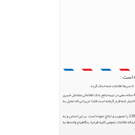
 است :
تا سریعا اطلاعات شما حذف گردد.
پرتال مشاغل ایران در جهت رشد فرهنگ بازاریابی و کمک به جامعه بازاریابی و اقتصاد کشور عزیزمان این وب سایت را راه اندازی نموده و با تلاش و کوشش 4 ساله سعی در تهیه جامع بانک اطلاعاتی مشاغل شهری
یار شما قرار گرفته است.فلذا عزیزانی که تمایل به
هیئت محترم دولت طی مصوبه شماره 99517/ت49016 ه مورخ 01/09/1393، آیین نامه اجرایی قانون انتشار و دسترسی آزاد به اطلاعات مصوب سال 1388 را تصویب و ابلاغ نموده است. بر این اساس و به
عاونت محترم طرح و برنامه وزارت متبوع مبنی بر اینکه اطلاعات عمومی کلیه طرحها، بنگاهها و واحدها به