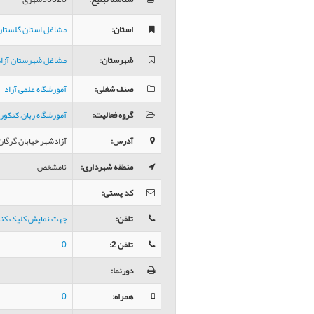
استان
:
مشاغل استان گلستان
شهرستان
:
مشاغل شهرستان آزا
صنف شغلی
:
آموزشگاه علمی آزاد
گروه فعالیت
:
آموزشگاه زبان،کنکور
آدرس
:
آزادشهر خیابان گرگان 
منطقه شهرداری
:
نامشخص
کد پستی
:
تلفن
:
جهت نمایش کلیک کن
تلفن 2
:
0
دورنما
:
همراه
:
0