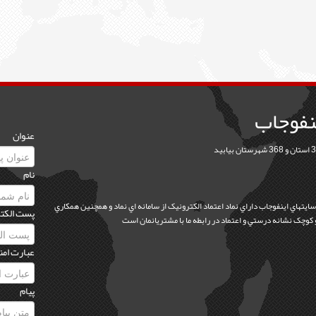
نفوجاب
عنوان
نام
 سايتهاي اينفوجاب داراي نماد اعتماد الکترونيک از سامانه اي نماد و همچنين همکاري
پست الکت
عبارت امن
پیام