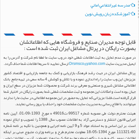
سه غيرانتفاعي اماني
زشکده زبان رويش نوين
توجه مدیران صنایع و فروشگاه هایی که اطلاعاتشان
 رایگان در پرتال مشاغل ایران ثبت شده است :
 عدم تمایل به ثبت اطلاعات شغلی خود در وب سایت ما لطفا نام شرکت و آدرس را به
مدیریت سایت
Drsmsco@yahoo.com
ارسال نمایید تا سریعا اطلاعات شما حذف گردد.
شاغل ایران در جهت رشد فرهنگ بازاریابی و کمک به جامعه بازاریابی و اقتصاد کشور
عزیزمان این وب سایت را راه اندازی نموده و با تلاش و کوشش 4 ساله سعی در تهیه جامع بانک
ی مشاغل شهری و صنعتی و معرفی برند شرکت و محصولات شما عزیزان در سطح ایران و
ده است و امکانات این مجموعه و ثبت مشخصات شغلی شما بصورت رایگان در اختیار شما
فته است.فلذا عزیزانی که تمایل به حضور در این مجموعه اطلاعاتی در سایت ما را ندارند
د با اطلاع رسانی به مدیریت سایت مشخصات خود را حذف یا بروز رسانی نمایند.
هیئت محترم دولت طی مصوبه شماره 99517/ت49016 ه مورخ 01/09/1393، آیین نامه
اجرایی قانون انتشار و دسترسی آزاد به اطلاعات مصوب سال 1388 را تصویب و ابلاغ نموده
است. بر این اساس و به استناد مواد 5 و 9 آیین نامه اجرایی و همچنین با تکیه بر نامه شماره
111321/60 مورخ 18/05/1394 معاونت محترم طرح و برنامه وزارت متبوع مبنی بر اینکه
 عمومی کلیه طرحها، بنگاهها و واحدها به تفکیک و اعم از نام واحد، آدرس، اطلاعات تماس