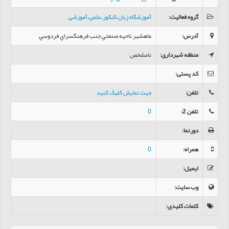
گروه فعالیت
:
آموزشگاه زبان،کنکور،علمی،آموزشی
آدرس
:
ماهشهر ناحيه صنعتي جنب فرهنگسراي فردوسي
منطقه شهرداری
:
نامشخص
کد پستی
:
تلفن
:
جهت نمایش کلیک کنید
تلفن 2
:
0
دورنما
:
همراه
:
0
ایمیل
:
وب سایت
:
کلمات کلیدی
: