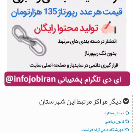
یگر مراکز مرتبط این شهرستان
طي ستاره
ون رياضي
زشگاه علمي آزاد فراست