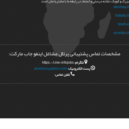
چک نشانه درستي و اعتماد در رابطه ما با مشتريانمان است
a
h
e
خصات تماس پشتیبانی پرتال مشاغل اینفو جاب مارکت:
تلگرام:
https://t.me/infojobs
پست الکترونیک:
drsmsco@yahoo.com
تلفن تماس: