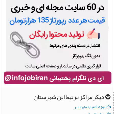
دیگر مراکز مرتبط این شهرستان
آموزشگاه رايانه ايرانمهر
مهدكودك پيشرو