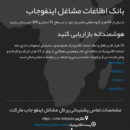
بانک اطلاعات مشاغل اینفوجاب
با بیش از 64 هزار گروه شغلی مشتریان خود را در سطح 31 استان و 368 شهرستان بیابید
هوشمندانه بازاریابی کنید
13 هزار کاربر فعال و نماد اعتماد الکترونيک مجموعه وب سايتهاي اينفوجاب داراي نماد
اعتماد الکترونيک از سامانه اي نماد و همچنين همکاري با بيش از 13 هزار شرکت و کارخانه و
پخش کننده بزرگ و کوچک نشانه درستي و اعتماد در رابطه ما با مشتريانمان است
abcmag.ir
hillbilly.ir
bneh.ir
econbiz.ir
مشخصات تماس پشتیبانی پرتال مشاغل اینفو جاب مارکت:
تلگرام:
https://t.me/infojobs
پست الکترونیک:
drsmsco@yahoo.com