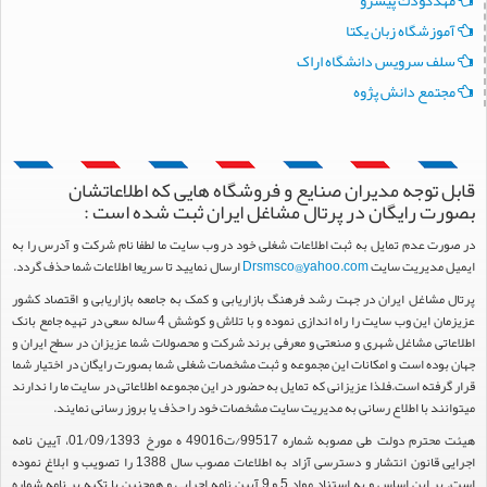
آموزشگاه زبان يکتا
سلف سرويس دانشگاه اراک
مجتمع دانش پژوه
قابل توجه مدیران صنایع و فروشگاه هایی که اطلاعاتشان
بصورت رایگان در پرتال مشاغل ایران ثبت شده است :
در صورت عدم تمایل به ثبت اطلاعات شغلی خود در وب سایت ما لطفا نام شرکت و آدرس را به
ایمیل مدیریت سایت
Drsmsco@yahoo.com
ارسال نمایید تا سریعا اطلاعات شما حذف گردد.
پرتال مشاغل ایران در جهت رشد فرهنگ بازاریابی و کمک به جامعه بازاریابی و اقتصاد کشور
عزیزمان این وب سایت را راه اندازی نموده و با تلاش و کوشش 4 ساله سعی در تهیه جامع بانک
اطلاعاتی مشاغل شهری و صنعتی و معرفی برند شرکت و محصولات شما عزیزان در سطح ایران و
جهان بوده است و امکانات این مجموعه و ثبت مشخصات شغلی شما بصورت رایگان در اختیار شما
قرار گرفته است.فلذا عزیزانی که تمایل به حضور در این مجموعه اطلاعاتی در سایت ما را ندارند
میتوانند با اطلاع رسانی به مدیریت سایت مشخصات خود را حذف یا بروز رسانی نمایند.
هیئت محترم دولت طی مصوبه شماره 99517/ت49016 ه مورخ 01/09/1393، آیین نامه
اجرایی قانون انتشار و دسترسی آزاد به اطلاعات مصوب سال 1388 را تصویب و ابلاغ نموده
است. بر این اساس و به استناد مواد 5 و 9 آیین نامه اجرایی و همچنین با تکیه بر نامه شماره