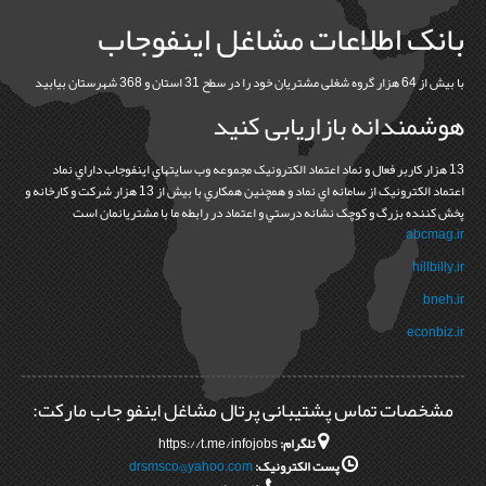
بانک اطلاعات مشاغل اینفوجاب
با بیش از 64 هزار گروه شغلی مشتریان خود را در سطح 31 استان و 368 شهرستان بیابید
هوشمندانه بازاریابی کنید
13 هزار کاربر فعال و نماد اعتماد الکترونيک مجموعه وب سايتهاي اينفوجاب داراي نماد
اعتماد الکترونيک از سامانه اي نماد و همچنين همکاري با بيش از 13 هزار شرکت و کارخانه و
پخش کننده بزرگ و کوچک نشانه درستي و اعتماد در رابطه ما با مشتريانمان است
abcmag.ir
hillbilly.ir
bneh.ir
econbiz.ir
مشخصات تماس پشتیبانی پرتال مشاغل اینفو جاب مارکت:
تلگرام:
https://t.me/infojobs
پست الکترونیک:
drsmsco@yahoo.com