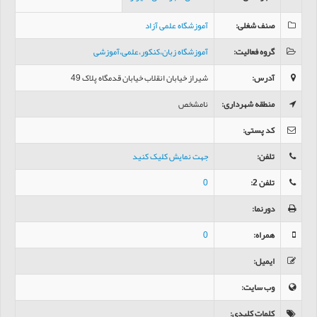
صنف شغلی
:
آموزشگاه علمی آزاد
گروه فعالیت
:
آموزشگاه زبان،کنکور،علمی،آموزشی
آدرس
:
شيراز خیابان انقلاب خیابان قدمگاه پلاک 49
منطقه شهرداری
:
نامشخص
کد پستی
:
تلفن
:
جهت نمایش کلیک کنید
تلفن 2
:
0
دورنما
:
همراه
:
0
ایمیل
:
وب سایت
:
کلمات کلیدی
: