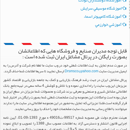
اموزشگاه موسيقي سرايش
آموزشگاه كامپيوتر اسماء
آموزشي خوارزمي
قابل توجه مدیران صنایع و فروشگاه هایی که اطلاعاتشان
بصورت رایگان در پرتال مشاغل ایران ثبت شده است :
در صورت عدم تمایل به ثبت اطلاعات شغلی خود در وب سایت ما لطفا نام شرکت و آدرس را به
ایمیل مدیریت سایت
Drsmsco@yahoo.com
ارسال نمایید تا سریعا اطلاعات شما حذف گردد.
پرتال مشاغل ایران در جهت رشد فرهنگ بازاریابی و کمک به جامعه بازاریابی و اقتصاد کشور
عزیزمان این وب سایت را راه اندازی نموده و با تلاش و کوشش 4 ساله سعی در تهیه جامع بانک
اطلاعاتی مشاغل شهری و صنعتی و معرفی برند شرکت و محصولات شما عزیزان در سطح ایران و
جهان بوده است و امکانات این مجموعه و ثبت مشخصات شغلی شما بصورت رایگان در اختیار شما
قرار گرفته است.فلذا عزیزانی که تمایل به حضور در این مجموعه اطلاعاتی در سایت ما را ندارند
میتوانند با اطلاع رسانی به مدیریت سایت مشخصات خود را حذف یا بروز رسانی نمایند.
هیئت محترم دولت طی مصوبه شماره 99517/ت49016 ه مورخ 01/09/1393، آیین نامه
اجرایی قانون انتشار و دسترسی آزاد به اطلاعات مصوب سال 1388 را تصویب و ابلاغ نموده
است. بر این اساس و به استناد مواد 5 و 9 آیین نامه اجرایی و همچنین با تکیه بر نامه شماره