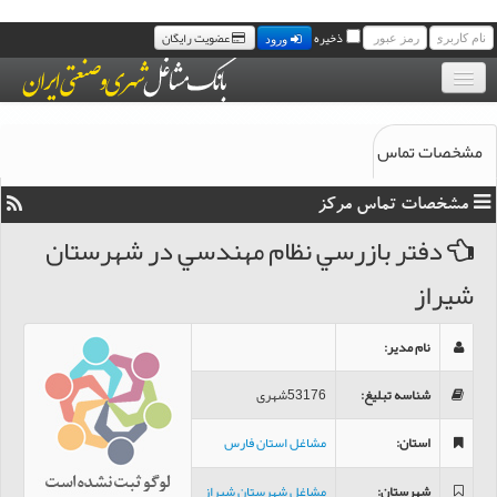
ذخیره
عضویت رایگان
ورود
بانک موبایل مشاغل
مشخصات تماس
مجله خبری مشاغل
مشخصات تماس مرکز
سامانه پیامک رایگان مشاغل
دفتر بازرسي نظام مهندسي در شهرستان
شیراز
تماس با ما
نام مدیر
:
شناسه تبلیغ
:
53176شهری
استان
:
مشاغل استان فارس
شهرستان
:
مشاغل شهرستان شیراز