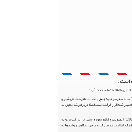
 است :
تا سریعا اطلاعات شما حذف گردد.
پرتال مشاغل ایران در جهت رشد فرهنگ بازاریابی و کمک به جامعه بازاریابی و اقتصاد کشور عزیزمان این وب سایت را راه اندازی نموده و با تلاش و کوشش 4 ساله سعی در تهیه جامع بانک اطلاعاتی مشاغل شهری
یار شما قرار گرفته است.فلذا عزیزانی که تمایل به
هیئت محترم دولت طی مصوبه شماره 99517/ت49016 ه مورخ 01/09/1393، آیین نامه اجرایی قانون انتشار و دسترسی آزاد به اطلاعات مصوب سال 1388 را تصویب و ابلاغ نموده است. بر این اساس و به
عاونت محترم طرح و برنامه وزارت متبوع مبنی بر اینکه اطلاعات عمومی کلیه طرحها، بنگاهها و واحدها به