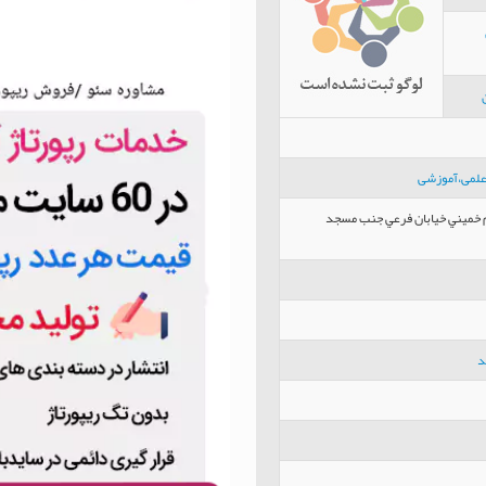
،علمی،آموزشی
م خميني خیابان فرعي جنب مسجد
د