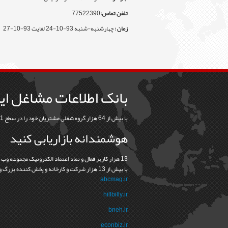
تلفن تماس:
77522390
زمان :
چهارشنبه-شنبه 93-10-24 لغایت 93-10-27
بانک اطلاعات مشاغل ای
با بیش از 64 هزار گروه شغلی مشتریان خود را در سطح 31 استان و 368 شهرستان بیابید
هوشمندانه بازاریابی کنید
13 هزار کاربر فعال و نماد اعتماد الکترونيک مجموعه وب
با بيش از 13 هزار شرکت و کارخانه و پخش کننده بزرگ و کوچک نشانه درستي و اعتماد در رابطه ما با مشتريانمان است
abcmag.ir
hillbilly.ir
bneh.ir
econbiz.ir