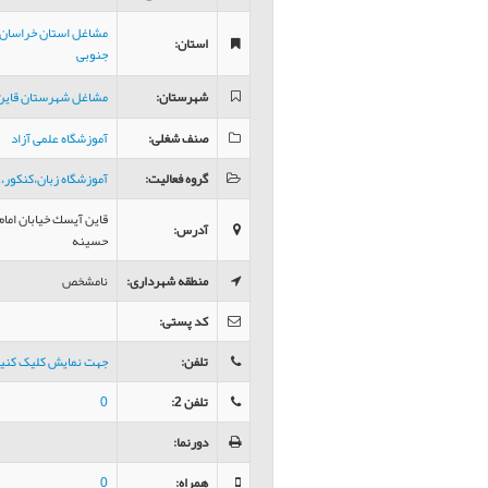
مشاغل استان خراسان
استان
:
جنوبی
شهرستان
:
مشاغل شهرستان قاین
صنف شغلی
:
آموزشگاه علمی آزاد
گروه فعالیت
:
آموزشگاه زبان،کنکور
قاين آيسك خیابان اما
آدرس
:
حسينه
منطقه شهرداری
:
نامشخص
کد پستی
:
تلفن
:
جهت نمایش کلیک کنی
تلفن 2
:
0
دورنما
:
همراه
:
0