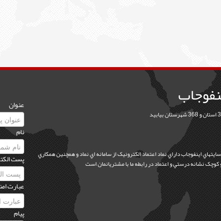
نفوجاب
عنوان
نام
 سايتهاي اينفوجاب داراي نماد اعتماد الکترونيک از سامانه اي نماد و همچنين همکاري
پست الکت
عبارت امن
پیام