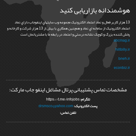
هوشمندانه بازاریابی کنید
13 هزار کاربر فعال و نماد اعتماد الکترونيک مجموعه وب سايتهاي اينفوجاب داراي نماد
اعتماد الکترونيک از سامانه اي نماد و همچنين همکاري با بيش از 13 هزار شرکت و کارخانه و
پخش کننده بزرگ و کوچک نشانه درستي و اعتماد در رابطه ما با مشتريانمان است
abcmag.ir
hillbilly.ir
bneh.ir
econbiz.ir
مشخصات تماس پشتیبانی پرتال مشاغل اینفو جاب مارکت:
تلگرام:
https://t.me/infojobs
پست الکترونیک:
drsmsco@yahoo.com
تلفن تماس: