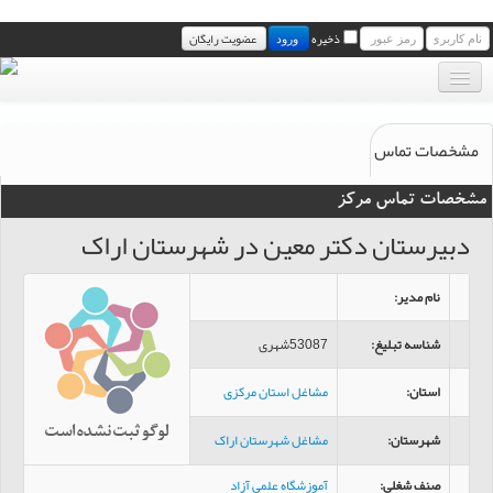
ذخیره
عضویت رایگان
ورود
بانک موبایل مشاغل
مشخصات تماس
مجله خبری مشاغل
مشخصات تماس مرکز
سامانه پیامک رایگان مشاغل
دبيرستان دکتر معين در شهرستان اراک
تماس با ما
نام مدیر
:
شناسه تبلیغ
:
53087شهری
استان
:
مشاغل استان مرکزی
شهرستان
:
مشاغل شهرستان اراک
صنف شغلی
:
آموزشگاه علمی آزاد