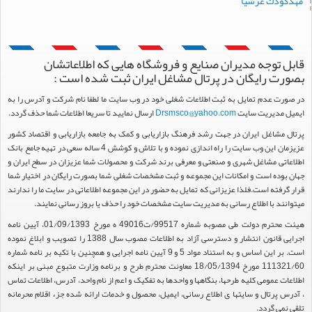
مهدكودك عرشيا
قابل توجه مدیران صنایع و فروشگاه هایی که اطلاعاتشان
بصورت رایگان در پرتال مشاغل ایران ثبت شده است :
در صورت عدم تمایل به ثبت اطلاعات شغلی خود در وب سایت ما لطفا نام شرکت و آدرس را به
ایمیل مدیریت سایت
Drsmsco@yahoo.com
ارسال نمایید تا سریعا اطلاعات شما حذف گردد.
پرتال مشاغل ایران در جهت رشد فرهنگ بازاریابی و کمک به جامعه بازاریابی و اقتصاد کشور
عزیزمان این وب سایت را راه اندازی نموده و با تلاش و کوشش 4 ساله سعی در تهیه جامع بانک
اطلاعاتی مشاغل شهری و صنعتی و معرفی برند شرکت و محصولات شما عزیزان در سطح ایران و
جهان بوده است و امکانات این مجموعه و ثبت مشخصات شغلی شما بصورت رایگان در اختیار شما
قرار گرفته است.فلذا عزیزانی که تمایل به حضور در این مجموعه اطلاعاتی در سایت ما را ندارند
میتوانند با اطلاع رسانی به مدیریت سایت مشخصات خود را حذف یا بروز رسانی نمایند.
هیئت محترم دولت طی مصوبه شماره 99517/ت49016 ه مورخ 01/09/1393، آیین نامه
اجرایی قانون انتشار و دسترسی آزاد به اطلاعات مصوب سال 1388 را تصویب و ابلاغ نموده
است. بر این اساس و به استناد مواد 5 و 9 آیین نامه اجرایی و همچنین با تکیه بر نامه شماره
111321/60 مورخ 18/05/1394 معاونت محترم طرح و برنامه وزارت متبوع مبنی بر اینکه
اطلاعات عمومی کلیه طرحها، بنگاهها و واحدها به تفکیک و اعم از نام واحد، آدرس، اطلاعات تماس
، آدرس پرتال و سایتها ی اطلاع رسانی، ایمیل، محصول و خدمات ارائه شده جزء اقلام محرمانه
تلقی نمی گردد.