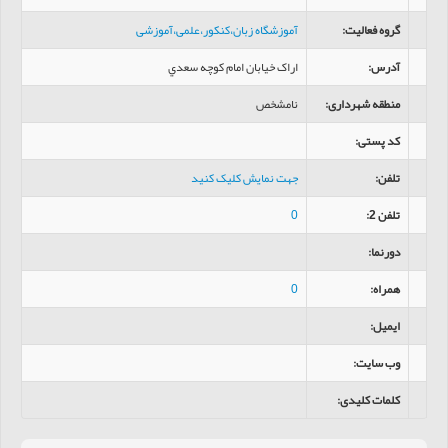
گروه فعالیت
:
آموزشگاه زبان،کنکور،علمی،آموزشی
آدرس
:
اراک خیابان امام کوچه سعدي
منطقه شهرداری
:
نامشخص
کد پستی
:
تلفن
:
جهت نمایش کلیک کنید
تلفن 2
:
0
دورنما
:
همراه
:
0
ایمیل
:
وب سایت
:
کلمات کلیدی
: