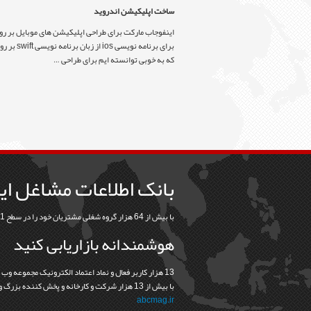
ساخت اپلیکیشن اندروید
اینفوجاب مارکت برای طراحی اپلیکیشن های موبایل بر روی 
که به خوبی توانسته ایم برای طراحی …
بانک اطلاعات مشاغل ای
با بیش از 64 هزار گروه شغلی مشتریان خود را در سطح 31 استان و 368 شهرستان بیابید
هوشمندانه بازاریابی کنید
13 هزار کاربر فعال و نماد اعتماد الکترونيک مجموعه وب
با بيش از 13 هزار شرکت و کارخانه و پخش کننده بزرگ و کوچک نشانه درستي و اعتماد در رابطه ما با مشتريانمان است
abcmag.ir