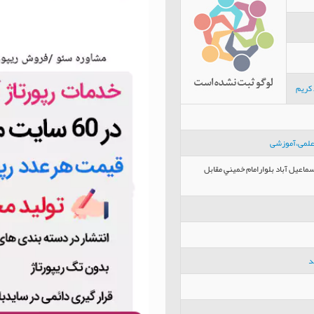
کریم
،علمی،آموزشی
اعيل آباد بلوارامام خميني مقابل
د