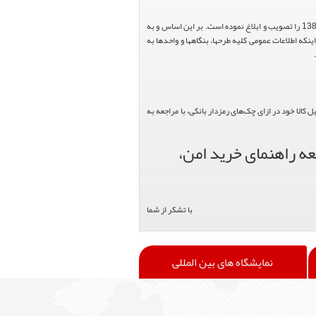
هیئت محترم دولت طی مصوبه شماره 99517/ت49016 ه مورخ 01/09/1393، آیین نامه اجرایی قانون انتشار و دسترسی آزاد به اطلاعات مصوب سال 1388 را تصویب و ابلاغ نموده است. بر این اساس و به
عاونت محترم طرح و برنامه وزارت متبوع مبنی بر اینکه اطلاعات عمومی کلیه طرحها، بنگاهها و واحدها به
الا خود در ازای چک‌های رمزدار بانکی، با مراجعه به
عه راهنمای خرید امن،
با تشکر از شما
نمایشگاه های بین المللی