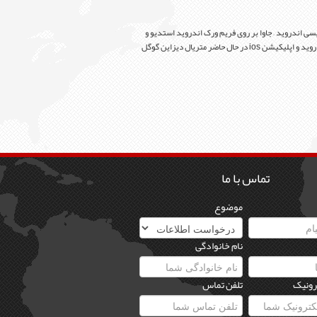
سی اندروید – جاوا بر روی فریم ورک اندروید استدیو و
برای برنامه نویسی ios از زبان برنامه نویسی swift بر روی فریم ورک xcode استفاده می شود. زبان مشترک رابط کاربری UI برای تولید وساخت اپلیکیشن اندروید و اپلیکیشن ios در حال حاضر متریال دیزاین گوگل
تماس با ما
موضوع
نام خانوادگی
رونیک
تلفن تماس