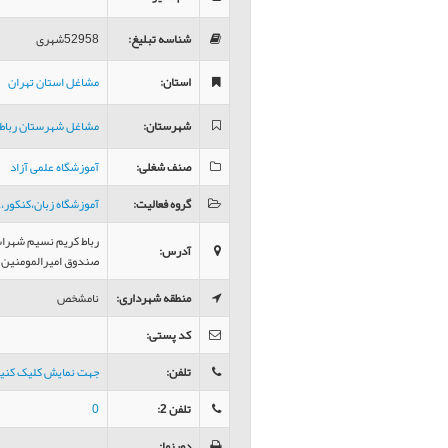
شناسه تبلیغ
:
52958شهری
استان
:
مشاغل استان تهران
شهرستان
:
مشاغل شهرستان رباط 
صنف شغلی
:
آموزشگاه علمی آزاد
گروه فعالیت
:
آموزشگاه زبان،کنکور
رباط كريم نسيم شهراسم
آدرس
:
صندوق اميرالمومنين
منطقه شهرداری
:
نامشخص
کد پستی
:
تلفن
:
جهت نمایش کلیک کنی
تلفن 2
:
0
دورنما
: