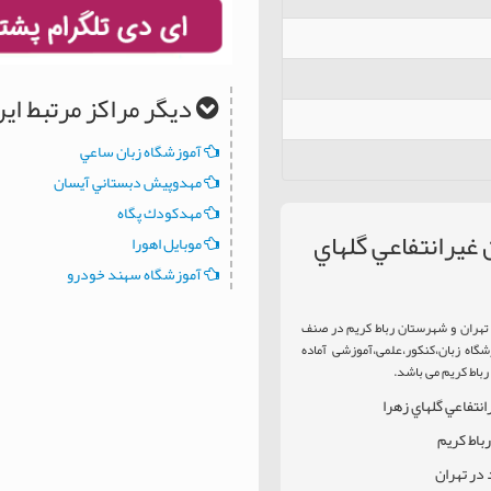
دیگر مراکز مرتبط ا
آموزشگاه زبان ساعي
مهدوپيش دبستاني آيسان
مهدكودك پگاه
غيرانتفاعي گلهاي
موبايل اهورا
آموزشگاه سهند خودرو
 تهران و شهرستان رباط کریم در صنف
گاه زبان،کنکور،علمی،آموزشی آماده
باط کریم می باشد.
انتفاعي گلهاي زهرا
باط کریم
 در تهران