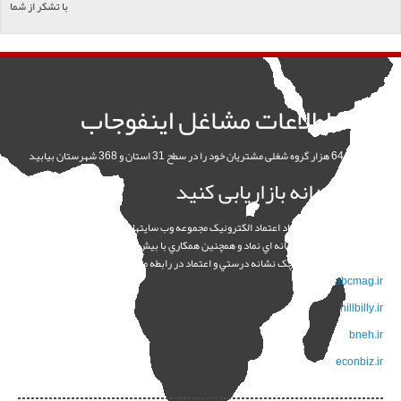
با تشکر از شما
بانک اطلاعات مشاغل اینفوجاب
با بیش از 64 هزار گروه شغلی مشتریان خود را در سطح 31 استان و 368 شهرستان بیابید
هوشمندانه بازاریابی کنید
13 هزار کاربر فعال و نماد اعتماد الکترونيک مجموعه وب سايتهاي اينفوجاب داراي نماد
اعتماد الکترونيک از سامانه اي نماد و همچنين همکاري با بيش از 13 هزار شرکت و کارخانه و
پخش کننده بزرگ و کوچک نشانه درستي و اعتماد در رابطه ما با مشتريانمان است
abcmag.ir
hillbilly.ir
bneh.ir
econbiz.ir