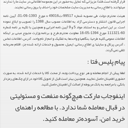
قرار گرفته است.فلذا عزیزانی که تمایل به حضور در این مجموعه اطلاعاتی در سایت ما را ندارند
میتوانند با اطلاع رسانی به مدیریت سایت مشخصات خود را حذف یا بروز رسانی نمایند.
هیئت محترم دولت طی مصوبه شماره 99517/ت49016 ه مورخ 01/09/1393، آیین نامه
اجرایی قانون انتشار و دسترسی آزاد به اطلاعات مصوب سال 1388 را تصویب و ابلاغ نموده
است. بر این اساس و به استناد مواد 5 و 9 آیین نامه اجرایی و همچنین با تکیه بر نامه شماره
111321/60 مورخ 18/05/1394 معاونت محترم طرح و برنامه وزارت متبوع مبنی بر اینکه
اطلاعات عمومی کلیه طرحها، بنگاهها و واحدها به تفکیک و اعم از نام واحد، آدرس، اطلاعات تماس
، آدرس پرتال و سایتها ی اطلاع رسانی، ایمیل، محصول و خدمات ارائه شده جزء اقلام محرمانه
تلقی نمی گردد.
پیام پلیس فتا :
لطفا پیش از انجام معامله و هر نوع پرداخت وجه، از صحت کالا یا خدمات ارائه شده، به صورت
حضوری اطمینان حاصل نمایید. همچنین بهتر است قبل از تحویل کالا خود در ازای چک‌های رمزدار
بانکی، با مراجعه به بانک مربوطه از اصالت آن اطمینان حاصل کنید.
اینفوجاب مارکت هیچ‌گونه منفعت و مسئولیتی
در قبال معامله شما ندارد. با مطالعه راهنمای
خرید امن، آسوده‌تر معامله کنید.