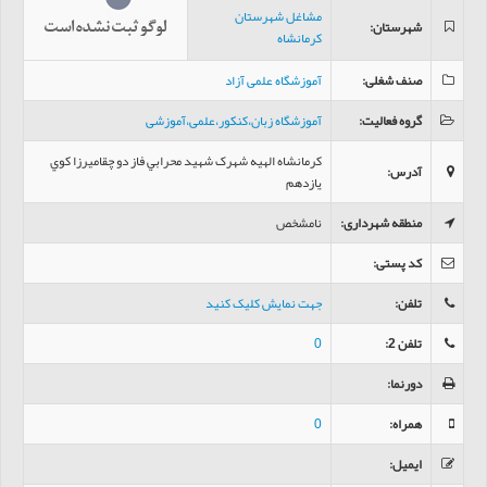
مشاغل شهرستان
شهرستان
:
کرمانشاه
صنف شغلی
:
آموزشگاه علمی آزاد
گروه فعالیت
:
آموزشگاه زبان،کنکور،علمی،آموزشی
کرمانشاه الهيه شهرک شهيد محرابي فاز دو چقاميرزا کوي
آدرس
:
يازدهم
منطقه شهرداری
:
نامشخص
کد پستی
:
تلفن
:
جهت نمایش کلیک کنید
تلفن 2
:
0
دورنما
:
همراه
:
0
ایمیل
: