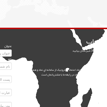
نفوجاب
عنوان
نام
 سايتهاي اينفوجاب داراي نماد اعتماد الکترونيک از سامانه اي نماد و همچنين همکاري
پست الکت
عبارت امن
پیام