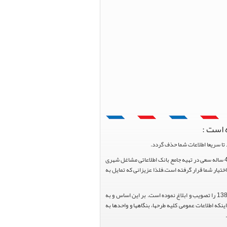
 است :
تا سریعا اطلاعات شما حذف گردد.
پرتال مشاغل ایران در جهت رشد فرهنگ بازاریابی و کمک به جامعه بازاریابی و اقتصاد کشور عزیزمان این وب سایت را راه اندازی نموده و با تلاش و کوشش 4 ساله سعی در تهیه جامع بانک اطلاعاتی مشاغل شهری
یار شما قرار گرفته است.فلذا عزیزانی که تمایل به
هیئت محترم دولت طی مصوبه شماره 99517/ت49016 ه مورخ 01/09/1393، آیین نامه اجرایی قانون انتشار و دسترسی آزاد به اطلاعات مصوب سال 1388 را تصویب و ابلاغ نموده است. بر این اساس و به
عاونت محترم طرح و برنامه وزارت متبوع مبنی بر اینکه اطلاعات عمومی کلیه طرحها، بنگاهها و واحدها به