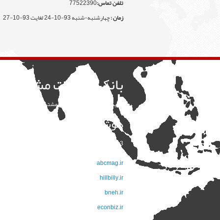
تلفن تماس:
77522390
زمان :
چهارشنبه-شنبه 93-10-24 لغایت 93-10-27
بانک اطلاعات مشاغل ای
با بیش از 64 هزار گروه شغلی مشتریان خود را در سطح 31 استان و 368 شهرستان بیابید
هوشمندانه بازاریابی کنید
13 هزار کاربر فعال و نماد اعتماد الکترونيک مجموعه وب
با بيش از 13 هزار شرکت و کارخانه و پخش کننده بزرگ و کوچک نشانه درستي و اعتماد در رابطه ما با مشتريانمان است
abcmag.ir
hillbilly.ir
bneh.ir
econbiz.ir