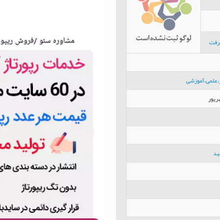
رفت
ر،علمی،آموزشی
ید