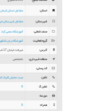
استان
:
مشاغل استان کرمان
شهرستان
:
مشاغل شهرستان جی
صنف شغلی
:
آموزشگاه علمی آزاد
گروه فعالیت
:
آموزشگاه زبان،کنکو
آدرس
:
جيرفت خیابان 17 شهريور
منطقه شهرداری
:
نامشخص
کد پستی
:
تلفن
:
جهت نمایش کلیک کن
تلفن 2
:
0
دورنما
:
همراه
:
0