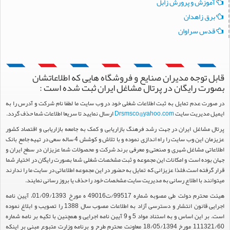
آموزش و پرورش زابل
برق زاهدان
قدس سراوان
قابل توجه مدیران صنایع و فروشگاه هایی که اطلاعاتشان
بصورت رایگان در پرتال مشاغل ایران ثبت شده است :
در صورت عدم تمایل به ثبت اطلاعات شغلی خود در وب سایت ما لطفا نام شرکت و آدرس را به
ایمیل مدیریت سایت
Drsmsco@yahoo.com
ارسال نمایید تا سریعا اطلاعات شما حذف گردد.
پرتال مشاغل ایران در جهت رشد فرهنگ بازاریابی و کمک به جامعه بازاریابی و اقتصاد کشور
عزیزمان این وب سایت را راه اندازی نموده و با تلاش و کوشش 4 ساله سعی در تهیه جامع بانک
اطلاعاتی مشاغل شهری و صنعتی و معرفی برند شرکت و محصولات شما عزیزان در سطح ایران و
جهان بوده است و امکانات این مجموعه و ثبت مشخصات شغلی شما بصورت رایگان در اختیار شما
قرار گرفته است.فلذا عزیزانی که تمایل به حضور در این مجموعه اطلاعاتی در سایت ما را ندارند
میتوانند با اطلاع رسانی به مدیریت سایت مشخصات خود را حذف یا بروز رسانی نمایند.
هیئت محترم دولت طی مصوبه شماره 99517/ت49016 ه مورخ 01/09/1393، آیین نامه
اجرایی قانون انتشار و دسترسی آزاد به اطلاعات مصوب سال 1388 را تصویب و ابلاغ نموده
است. بر این اساس و به استناد مواد 5 و 9 آیین نامه اجرایی و همچنین با تکیه بر نامه شماره
111321/60 مورخ 18/05/1394 معاونت محترم طرح و برنامه وزارت متبوع مبنی بر اینکه