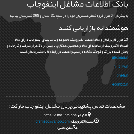
بانک اطلاعات مشاغل اینفوجاب
با بیش از 64 هزار گروه شغلی مشتریان خود را در سطح 31 استان و 368 شهرستان بیابید
هوشمندانه بازاریابی کنید
13 هزار کاربر فعال و نماد اعتماد الکترونيک مجموعه وب سايتهاي اينفوجاب داراي نماد
اعتماد الکترونيک از سامانه اي نماد و همچنين همکاري با بيش از 13 هزار شرکت و کارخانه و
پخش کننده بزرگ و کوچک نشانه درستي و اعتماد در رابطه ما با مشتريانمان است
abcmag.ir
hillbilly.ir
bneh.ir
econbiz.ir
مشخصات تماس پشتیبانی پرتال مشاغل اینفو جاب مارکت:
تلگرام:
https://t.me/infojobs
پست الکترونیک:
drsmsco@yahoo.com
تلفن تماس: