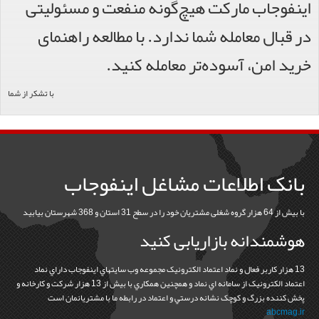
اینفوجاب مارکت هیچ‌گونه منفعت و مسئولیتی
در قبال معامله شما ندارد. با مطالعه راهنمای
خرید امن، آسوده‌تر معامله کنید.
با تشکر از شما
بانک اطلاعات مشاغل اینفوجاب
با بیش از 64 هزار گروه شغلی مشتریان خود را در سطح 31 استان و 368 شهرستان بیابید
هوشمندانه بازاریابی کنید
13 هزار کاربر فعال و نماد اعتماد الکترونيک مجموعه وب سايتهاي اينفوجاب داراي نماد
اعتماد الکترونيک از سامانه اي نماد و همچنين همکاري با بيش از 13 هزار شرکت و کارخانه و
پخش کننده بزرگ و کوچک نشانه درستي و اعتماد در رابطه ما با مشتريانمان است
abcmag.ir