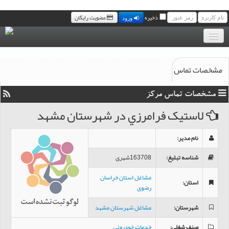
ذخیره
عضویت رایگان
ورود
بانک موبایل مشاغل
مشخصات تماس
مجله خبری مشاغل
مشخصات تماس مرکز
سامانه پیامک رایگان مشاغل
لاستيک فرامرزي در شهرستان مشهد
تماس با ما
نام مدیر
:
شناسه تبلیغ
:
163708شهری
مشاغل استان خراسان
استان
:
رضوی
شهرستان
:
مشاغل شهرستان مشهد
صنف شغلی
:
خدمات خودروئی