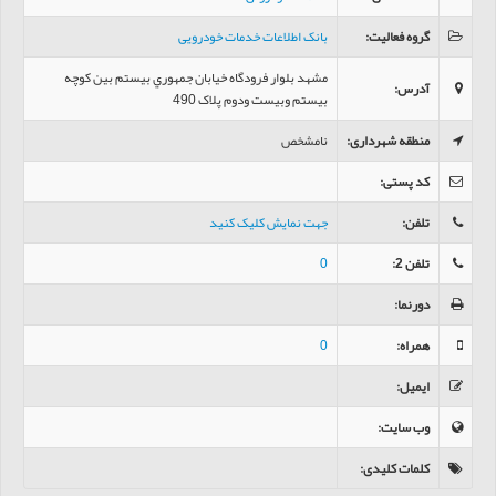
گروه فعالیت
:
بانک اطلاعات خدمات خودرویی
مشهد بلوار فرودگاه خیابان جمهوري بيستم بين کوچه
آدرس
:
بيستم وبيست ودوم پلاک 490
منطقه شهرداری
:
نامشخص
کد پستی
:
تلفن
:
جهت نمایش کلیک کنید
تلفن 2
:
0
دورنما
:
همراه
:
0
ایمیل
:
وب سایت
:
کلمات کلیدی
: