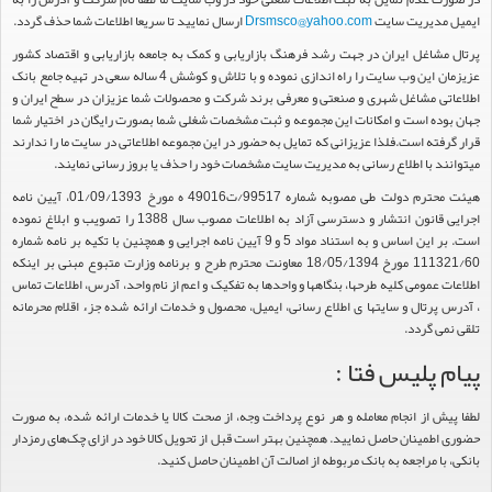
ایمیل مدیریت سایت
Drsmsco@yahoo.com
ارسال نمایید تا سریعا اطلاعات شما حذف گردد.
پرتال مشاغل ایران در جهت رشد فرهنگ بازاریابی و کمک به جامعه بازاریابی و اقتصاد کشور
عزیزمان این وب سایت را راه اندازی نموده و با تلاش و کوشش 4 ساله سعی در تهیه جامع بانک
اطلاعاتی مشاغل شهری و صنعتی و معرفی برند شرکت و محصولات شما عزیزان در سطح ایران و
جهان بوده است و امکانات این مجموعه و ثبت مشخصات شغلی شما بصورت رایگان در اختیار شما
قرار گرفته است.فلذا عزیزانی که تمایل به حضور در این مجموعه اطلاعاتی در سایت ما را ندارند
میتوانند با اطلاع رسانی به مدیریت سایت مشخصات خود را حذف یا بروز رسانی نمایند.
هیئت محترم دولت طی مصوبه شماره 99517/ت49016 ه مورخ 01/09/1393، آیین نامه
اجرایی قانون انتشار و دسترسی آزاد به اطلاعات مصوب سال 1388 را تصویب و ابلاغ نموده
است. بر این اساس و به استناد مواد 5 و 9 آیین نامه اجرایی و همچنین با تکیه بر نامه شماره
111321/60 مورخ 18/05/1394 معاونت محترم طرح و برنامه وزارت متبوع مبنی بر اینکه
اطلاعات عمومی کلیه طرحها، بنگاهها و واحدها به تفکیک و اعم از نام واحد، آدرس، اطلاعات تماس
، آدرس پرتال و سایتها ی اطلاع رسانی، ایمیل، محصول و خدمات ارائه شده جزء اقلام محرمانه
تلقی نمی گردد.
پیام پلیس فتا :
لطفا پیش از انجام معامله و هر نوع پرداخت وجه، از صحت کالا یا خدمات ارائه شده، به صورت
حضوری اطمینان حاصل نمایید. همچنین بهتر است قبل از تحویل کالا خود در ازای چک‌های رمزدار
بانکی، با مراجعه به بانک مربوطه از اصالت آن اطمینان حاصل کنید.