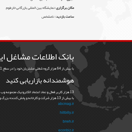
مکان برگزاری :
نمایشگاه بین المللی بازرگانی خارطوم
ساعت بازدید :
نامشخص
بانک اطلاعات مشاغل ای
با بیش از 64 هزار گروه شغلی مشتریان خود را در سطح 31 استان و 368 شهرستان بیابید
هوشمندانه بازاریابی کنید
13 هزار کاربر فعال و نماد اعتماد الکترونيک مجموعه وب
با بيش از 13 هزار شرکت و کارخانه و پخش کننده بزرگ و کوچک نشانه درستي و اعتماد در رابطه ما با مشتريانمان است
abcmag.ir
hillbilly.ir
bneh.ir
econbiz.ir