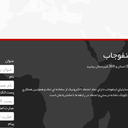
نفوجاب
عنوان
نام
 سايتهاي اينفوجاب داراي نماد اعتماد الکترونيک از سامانه اي نماد و همچنين همکاري
پست الکت
عبارت امن
پیام