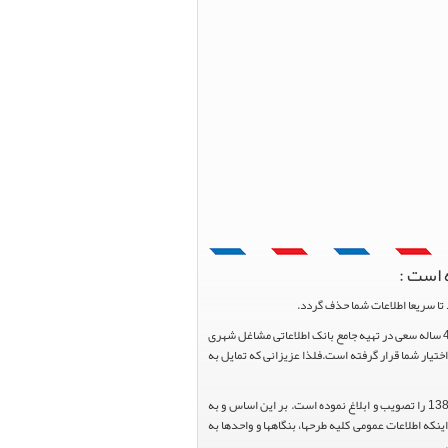
 است :
تا سریعا اطلاعات شما حذف گردد.
پرتال مشاغل ایران در جهت رشد فرهنگ بازاریابی و کمک به جامعه بازاریابی و اقتصاد کشور عزیزمان این وب سایت را راه اندازی نموده و با تلاش و کوشش 4 ساله سعی در تهیه جامع بانک اطلاعاتی مشاغل شهری
یار شما قرار گرفته است.فلذا عزیزانی که تمایل به
هیئت محترم دولت طی مصوبه شماره 99517/ت49016 ه مورخ 01/09/1393، آیین نامه اجرایی قانون انتشار و دسترسی آزاد به اطلاعات مصوب سال 1388 را تصویب و ابلاغ نموده است. بر این اساس و به
عاونت محترم طرح و برنامه وزارت متبوع مبنی بر اینکه اطلاعات عمومی کلیه طرحها، بنگاهها و واحدها به