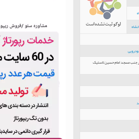
ه
نشاه
ودرویی
ير جنب مسجد امام حسين لاستيک
د