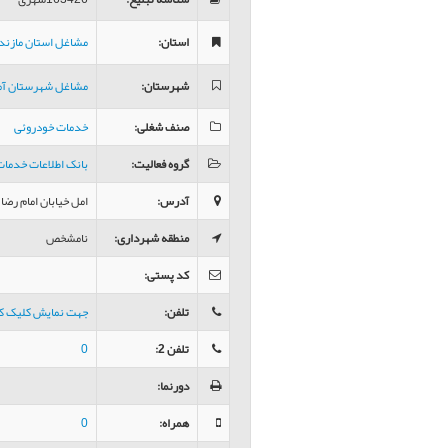
استان
:
مشاغل استان مازند
شهرستان
:
مشاغل شهرستان آ
صنف شغلی
:
خدمات خودروئی
گروه فعالیت
:
بانک اطلاعات خدما
آدرس
:
امل خیابان امام ر
منطقه شهرداری
:
نامشخص
کد پستی
:
تلفن
:
جهت نمایش کلیک ک
تلفن 2
:
0
دورنما
:
همراه
:
0