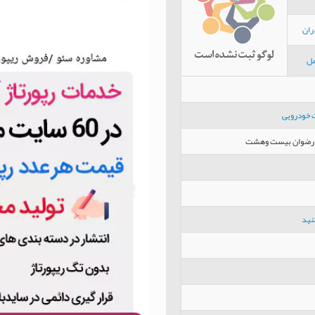
ران
مل
ت خودرویی
ضا رضوان بيست وهشت
نید