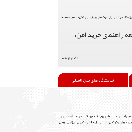
الا خود در ازای چک‌های رمزدار بانکی، با مراجعه به
عه راهنمای خرید امن،
با تشکر از شما
نمایشگاه های بین المللی
سی اندروید – جاوا بر روی فریم ورک اندروید استدیو و
برای برنامه نویسی ios از زبان برنامه نویسی swift بر روی فریم ورک xcode استفاده می شود. زبان مشترک رابط کاربری UI برای تولید وساخت اپلیکیشن اندروید و اپلیکیشن ios در حال حاضر متریال دیزاین گوگل