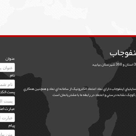
نفوجاب
عنوان
نام
 سايتهاي اينفوجاب داراي نماد اعتماد الکترونيک از سامانه اي نماد و همچنين همکاري
پست الکت
عبارت امن
پیام