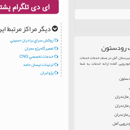
دیگر مراکز مرتبط ا
روکش سراي برادران حسيني
ک رودستون
تعميرگاه پژو عمران
خدمات تخصصي CNG
 شهرستان آمل در صنف خدمات خدمات
ودرویی آماده ارائه خدمات به شما
تزئينات نيسان حامد
پژو ايران
ودستون
مازندران
مازندران
مازندران
ودرویی آمل