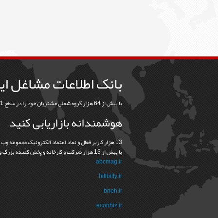
بانک اطلاعات مشاغل ای
با بیش از 64 هزار گروه شغلی مشتریان خود را در سطح 31 استان و 368 شهرستان بیابید
هوشمندانه بازاریابی کنید
13 هزار کاربر فعال و نماد اعتماد الکترونيک مجموعه وب
با بيش از 13 هزار شرکت و کارخانه و پخش کننده بزرگ و کوچک نشانه درستي و اعتماد در رابطه ما با مشتريانمان است
abcmag.ir
hillbilly.ir
bneh.ir
econbiz.ir