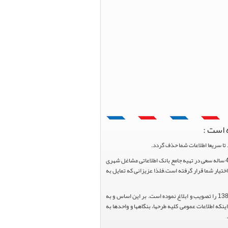
 است :
تا سریعا اطلاعات شما حذف گردد.
پرتال مشاغل ایران در جهت رشد فرهنگ بازاریابی و کمک به جامعه بازاریابی و اقتصاد کشور عزیزمان این وب سایت را راه اندازی نموده و با تلاش و کوشش 4 ساله سعی در تهیه جامع بانک اطلاعاتی مشاغل شهری
یار شما قرار گرفته است.فلذا عزیزانی که تمایل به
هیئت محترم دولت طی مصوبه شماره 99517/ت49016 ه مورخ 01/09/1393، آیین نامه اجرایی قانون انتشار و دسترسی آزاد به اطلاعات مصوب سال 1388 را تصویب و ابلاغ نموده است. بر این اساس و به
عاونت محترم طرح و برنامه وزارت متبوع مبنی بر اینکه اطلاعات عمومی کلیه طرحها، بنگاهها و واحدها به