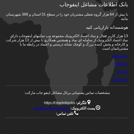
بانک اطلاعات مشاغل اینفوجاب
با بیش از 64 هزار گروه شغلی مشتریان خود را در سطح 31 استان و 368 شهرستان
بیابید
هوشمندانه بازاریابی کنید
13 هزار کاربر فعال و نماد اعتماد الکترونيک مجموعه وب سايتهاي اينفوجاب داراي
نماد اعتماد الکترونيک از سامانه اي نماد و همچنين همکاري با بيش از 13 هزار شرکت
و کارخانه و پخش کننده بزرگ و کوچک نشانه درستي و اعتماد در رابطه ما با
مشتريانمان است
abcmag.ir
hillbilly.ir
bneh.ir
econbiz.ir
مشخصات تماس پشتیبانی پرتال مشاغل اینفو جاب مارکت:
تلگرام:
https://t.me/infojobs
پست الکترونیک:
drsmsco@yahoo.com
تلفن تماس: