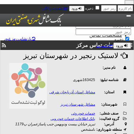
x
x
ذخیره
ورود
عضویت رایگان
پیام
فرم ورود
مشخصات تماس
بانک موبایل مشاغل
بازنشانی رمز عبور
مجله خبری مشاغل
ذخیره
سامانه پیامک رایگان مشاغل
مشخصات تماس مرکز
ورود
عضویت
تماس با ما
لاستيک رنجير در شهرستان تبریز
نام مدیر
:
شناسه تبلیغ
:
163425شهری
استان
:
مشاغل استان آذربایجان شرقی
شهرستان
:
مشاغل شهرستان تبریز
صنف شغلی
:
خدمات خودروئی
گروه فعالیت
:
بانک اطلاعات خدمات خودرویی
آدرس
:
تبريز خیابان بيست ودوبهمن جنب پاساژعمران پ1179
منطقه شهرداری
:
نامشخص