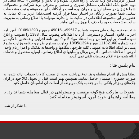
کشور عزیزمان این وب سایت را راه اندازی نموده و با تلاش و کوشش 4 ساله سعی در
تهیه جامع بانک اطلاعاتی مشاغل شهری و صنعتی و معرفی برند شرکت و محصولات
شما عزیزان در سطح ایران و جهان بوده است و امکانات این مجموعه و ثبت مشخصات
شغلی شما بصورت رایگان در اختیار شما قرار گرفته است.فلذا عزیزانی که تمایل به
حضور در این مجموعه اطلاعاتی در سایت ما را ندارند میتوانند با اطلاع رسانی به مدیریت
سایت مشخصات خود را حذف یا بروز رسانی نمایند.
هیئت محترم دولت طی مصوبه شماره 99517/ت49016 ه مورخ 01/09/1393، آیین نامه
اجرایی قانون انتشار و دسترسی آزاد به اطلاعات مصوب سال 1388 را تصویب و ابلاغ
نموده است. بر این اساس و به استناد مواد 5 و 9 آیین نامه اجرایی و همچنین با تکیه بر
نامه شماره 111321/60 مورخ 18/05/1394 معاونت محترم طرح و برنامه وزارت متبوع
مبنی بر اینکه اطلاعات عمومی کلیه طرحها، بنگاهها و واحدها به تفکیک و اعم از نام واحد،
آدرس، اطلاعات تماس ، آدرس پرتال و سایتها ی اطلاع رسانی، ایمیل، محصول و خدمات
ارائه شده جزء اقلام محرمانه تلقی نمی گردد.
پیام پلیس فتا :
لطفا پیش از انجام معامله و هر نوع پرداخت وجه، از صحت کالا یا خدمات ارائه شده، به
صورت حضوری اطمینان حاصل نمایید. همچنین بهتر است قبل از تحویل کالا خود در ازای
چک‌های رمزدار بانکی، با مراجعه به بانک مربوطه از اصالت آن اطمینان حاصل کنید.
اینفوجاب مارکت هیچ‌گونه منفعت و مسئولیتی در قبال معامله شما ندارد. با
مطالعه راهنمای خرید امن، آسوده‌تر معامله کنید.
با تشکر از شما