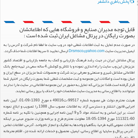
پخش باطري دانشفر
قابل توجه مدیران صنایع و فروشگاه هایی که اطلاعاتشان
بصورت رایگان در پرتال مشاغل ایران ثبت شده است :
در صورت عدم تمایل به ثبت اطلاعات شغلی خود در وب سایت ما لطفا نام شرکت و آدرس را به
ایمیل مدیریت سایت
Drsmsco@yahoo.com
ارسال نمایید تا سریعا اطلاعات شما حذف گردد.
پرتال مشاغل ایران در جهت رشد فرهنگ بازاریابی و کمک به جامعه بازاریابی و اقتصاد کشور
عزیزمان این وب سایت را راه اندازی نموده و با تلاش و کوشش 4 ساله سعی در تهیه جامع بانک
اطلاعاتی مشاغل شهری و صنعتی و معرفی برند شرکت و محصولات شما عزیزان در سطح ایران و
جهان بوده است و امکانات این مجموعه و ثبت مشخصات شغلی شما بصورت رایگان در اختیار شما
قرار گرفته است.فلذا عزیزانی که تمایل به حضور در این مجموعه اطلاعاتی در سایت ما را ندارند
میتوانند با اطلاع رسانی به مدیریت سایت مشخصات خود را حذف یا بروز رسانی نمایند.
هیئت محترم دولت طی مصوبه شماره 99517/ت49016 ه مورخ 01/09/1393، آیین نامه
اجرایی قانون انتشار و دسترسی آزاد به اطلاعات مصوب سال 1388 را تصویب و ابلاغ نموده
است. بر این اساس و به استناد مواد 5 و 9 آیین نامه اجرایی و همچنین با تکیه بر نامه شماره
111321/60 مورخ 18/05/1394 معاونت محترم طرح و برنامه وزارت متبوع مبنی بر اینکه
اطلاعات عمومی کلیه طرحها، بنگاهها و واحدها به تفکیک و اعم از نام واحد، آدرس، اطلاعات تماس
، آدرس پرتال و سایتها ی اطلاع رسانی، ایمیل، محصول و خدمات ارائه شده جزء اقلام محرمانه
تلقی نمی گردد.