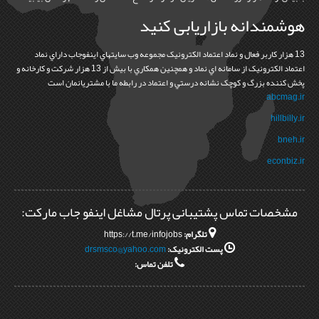
هوشمندانه بازاریابی کنید
13 هزار کاربر فعال و نماد اعتماد الکترونيک مجموعه وب سايتهاي اينفوجاب داراي نماد
اعتماد الکترونيک از سامانه اي نماد و همچنين همکاري با بيش از 13 هزار شرکت و کارخانه و
پخش کننده بزرگ و کوچک نشانه درستي و اعتماد در رابطه ما با مشتريانمان است
abcmag.ir
hillbilly.ir
bneh.ir
econbiz.ir
مشخصات تماس پشتیبانی پرتال مشاغل اینفو جاب مارکت:
تلگرام:
https://t.me/infojobs
پست الکترونیک:
drsmsco@yahoo.com
تلفن تماس: