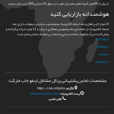
با بیش از 64 هزار گروه شغلی مشتریان خود را در سطح 31 استان و 368 شهرستان بیابید
هوشمندانه بازاریابی کنید
13 هزار کاربر فعال و نماد اعتماد الکترونيک مجموعه وب سايتهاي اينفوجاب داراي نماد
اعتماد الکترونيک از سامانه اي نماد و همچنين همکاري با بيش از 13 هزار شرکت و کارخانه و
پخش کننده بزرگ و کوچک نشانه درستي و اعتماد در رابطه ما با مشتريانمان است
abcmag.ir
hillbilly.ir
bneh.ir
econbiz.ir
مشخصات تماس پشتیبانی پرتال مشاغل اینفو جاب مارکت:
تلگرام:
https://t.me/infojobs
پست الکترونیک:
drsmsco@yahoo.com
تلفن تماس: