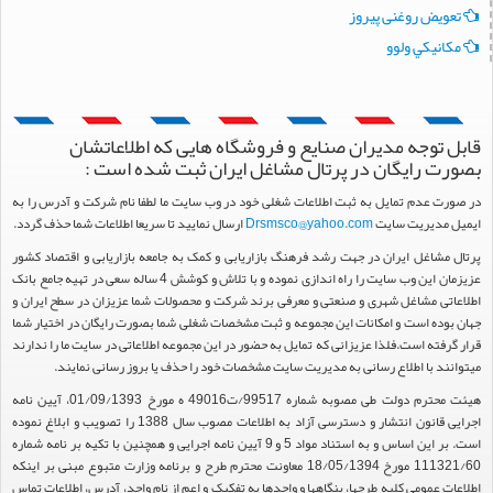
تعویض روغنی پیروز
مكانيكي ولوو
قابل توجه مدیران صنایع و فروشگاه هایی که اطلاعاتشان
بصورت رایگان در پرتال مشاغل ایران ثبت شده است :
در صورت عدم تمایل به ثبت اطلاعات شغلی خود در وب سایت ما لطفا نام شرکت و آدرس را به
ایمیل مدیریت سایت
Drsmsco@yahoo.com
ارسال نمایید تا سریعا اطلاعات شما حذف گردد.
پرتال مشاغل ایران در جهت رشد فرهنگ بازاریابی و کمک به جامعه بازاریابی و اقتصاد کشور
عزیزمان این وب سایت را راه اندازی نموده و با تلاش و کوشش 4 ساله سعی در تهیه جامع بانک
اطلاعاتی مشاغل شهری و صنعتی و معرفی برند شرکت و محصولات شما عزیزان در سطح ایران و
جهان بوده است و امکانات این مجموعه و ثبت مشخصات شغلی شما بصورت رایگان در اختیار شما
قرار گرفته است.فلذا عزیزانی که تمایل به حضور در این مجموعه اطلاعاتی در سایت ما را ندارند
میتوانند با اطلاع رسانی به مدیریت سایت مشخصات خود را حذف یا بروز رسانی نمایند.
هیئت محترم دولت طی مصوبه شماره 99517/ت49016 ه مورخ 01/09/1393، آیین نامه
اجرایی قانون انتشار و دسترسی آزاد به اطلاعات مصوب سال 1388 را تصویب و ابلاغ نموده
است. بر این اساس و به استناد مواد 5 و 9 آیین نامه اجرایی و همچنین با تکیه بر نامه شماره
111321/60 مورخ 18/05/1394 معاونت محترم طرح و برنامه وزارت متبوع مبنی بر اینکه
اطلاعات عمومی کلیه طرحها، بنگاهها و واحدها به تفکیک و اعم از نام واحد، آدرس، اطلاعات تماس