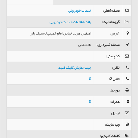
صنف شغلی
:
خدمات خودروئی
گروه فعالیت
:
بانک اطلاعات خدمات خودرویی
آدرس
:
اصفهان هرند خیابان امام خميني لاستيك بارز
منطقه شهرداری
:
نامشخص
کد پستی
:
تلفن
:
جهت نمایش کلیک کنید
تلفن 2
:
0
دورنما
:
همراه
:
0
ایمیل
:
وب سایت
:
کلمات کلیدی
: