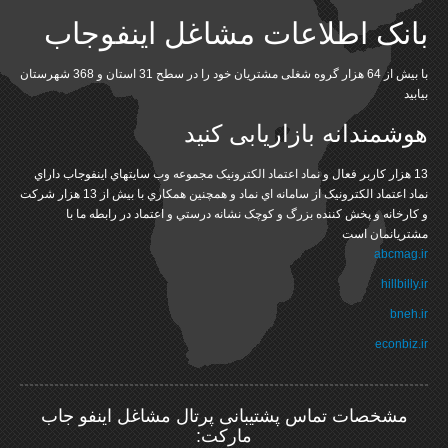
بانک اطلاعات مشاغل اینفوجاب
با بیش از 64 هزار گروه شغلی مشتریان خود را در سطح 31 استان و 368 شهرستان
بیابید
هوشمندانه بازاریابی کنید
13 هزار کاربر فعال و نماد اعتماد الکترونيک مجموعه وب سايتهاي اينفوجاب داراي
نماد اعتماد الکترونيک از سامانه اي نماد و همچنين همکاري با بيش از 13 هزار شرکت
و کارخانه و پخش کننده بزرگ و کوچک نشانه درستي و اعتماد در رابطه ما با
مشتريانمان است
abcmag.ir
hillbilly.ir
bneh.ir
econbiz.ir
مشخصات تماس پشتیبانی پرتال مشاغل اینفو جاب
مارکت: