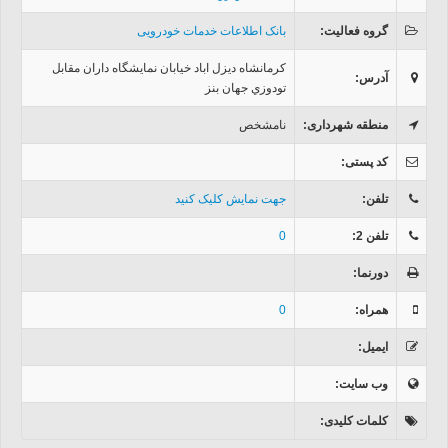
گروه فعالیت
:
بانک اطلاعات خدمات خودرویی
کرمانشاه ديزل اباد خیابان نمايشگاه داران مقابل
آدرس
:
تودوزي جهان بنز
منطقه شهرداری
:
نامشخص
کد پستی
:
تلفن
:
جهت نمایش کلیک کنید
تلفن 2
:
0
دورنما
:
همراه
:
0
ایمیل
:
وب سایت
:
کلمات کلیدی
: