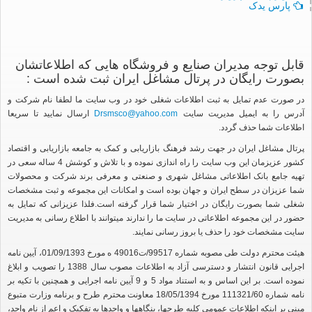
پارس يدک
قابل توجه مدیران صنایع و فروشگاه هایی که اطلاعاتشان
بصورت رایگان در پرتال مشاغل ایران ثبت شده است :
در صورت عدم تمایل به ثبت اطلاعات شغلی خود در وب سایت ما لطفا نام شرکت و
آدرس را به ایمیل مدیریت سایت
Drsmsco@yahoo.com
ارسال نمایید تا سریعا
اطلاعات شما حذف گردد.
پرتال مشاغل ایران در جهت رشد فرهنگ بازاریابی و کمک به جامعه بازاریابی و اقتصاد
کشور عزیزمان این وب سایت را راه اندازی نموده و با تلاش و کوشش 4 ساله سعی در
تهیه جامع بانک اطلاعاتی مشاغل شهری و صنعتی و معرفی برند شرکت و محصولات
شما عزیزان در سطح ایران و جهان بوده است و امکانات این مجموعه و ثبت مشخصات
شغلی شما بصورت رایگان در اختیار شما قرار گرفته است.فلذا عزیزانی که تمایل به
حضور در این مجموعه اطلاعاتی در سایت ما را ندارند میتوانند با اطلاع رسانی به مدیریت
سایت مشخصات خود را حذف یا بروز رسانی نمایند.
هیئت محترم دولت طی مصوبه شماره 99517/ت49016 ه مورخ 01/09/1393، آیین نامه
اجرایی قانون انتشار و دسترسی آزاد به اطلاعات مصوب سال 1388 را تصویب و ابلاغ
نموده است. بر این اساس و به استناد مواد 5 و 9 آیین نامه اجرایی و همچنین با تکیه بر
نامه شماره 111321/60 مورخ 18/05/1394 معاونت محترم طرح و برنامه وزارت متبوع
مبنی بر اینکه اطلاعات عمومی کلیه طرحها، بنگاهها و واحدها به تفکیک و اعم از نام واحد،