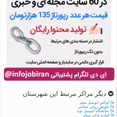
دیگر مراکز مرتبط این شهرستان
لوكس اتومبيل ميثم
تعويض روغن صفايي
نمايشگاه اتومبيل نويد
لوازم يدکي پرواز