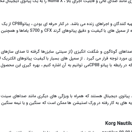
Numa X را به یک پیانوی دیجیتال محشر برای اجراهای زنده تبدیل کرده است .
CP88 بهترین پیانو برای
ین پیانو هم دارای صداهای گوناگون و شگفت انگیزی (از سینتی سایزرها گرفته تا صدای س
پیانوی دیجیتال هستند که همراه با ویژگی های دیگری مانند صداهای سینت س