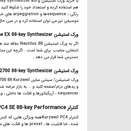
موسیقی نیز می توان استفاده کرد و در عین حال به دلیل یکپارچگی کامل با DAW ، تولید
ورک استیشن Korg Krome EX 88-key Synthesizer
دسترس شما قرار می دهد .
ورک استیشن Kurzweil K2700 88-key Synthesizer
و پدهای درام/صفحه کلید و … به بازار عرضه شده
sequencer ، آرپگیاتورها و افکت ها داخلی ، ورک استیشن K2700 را به ابزاری قدرتمند برای آهنگ سازی ، تنظیم و طراحی صدا تبدیل کرده است .
کنترلر Kurzweil PC4 SE 88-key Performance
شده ، اما قابلیت ها ، preset ها و افکت های موجود در این کنترلر باعث شده تا جایی میان ورک استیشن ها برای خود پیدا کند.