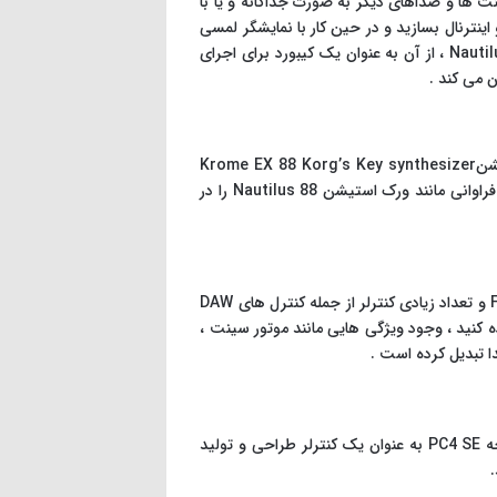
ی بی نظیر مانند پیانو سینت ها و صداهای دیگر به صورت جداگانه و یا با
 . همچنین می توانید صداهای جدیدی را بر اساس sampling صدای اکسترنال و اینترنال بسازید و در حین کار با نمایشگر لمسی
رنگی ، sequenceها و arpeggiation های خود را ایجاد کنید . به لطف کلاویه های اکشن به کار رفته در ورک استیشن Nautilus 88 ، از آن به عنوان یک کیبورد برای اجرای
اگر به ورک استیشن Nautilus 88 علاقه مند هستید اما به دنبال کنترلر با بدنه ایی جمع و جور تر نیز می باشید ، ورک استیشنKrome EX 88 Korg’s Key synthesizer
انتخابی مناسب برای شما است . اگرچه این مدل مقرون بصرفه ترین ورک استیشن این لیست است اما ویژگی و قابلیت های فراوانی مانند ورک استیشن Nautilus 88 را در
ورک استیشن/ سینتی سایزر K2700 88 Kurzweil با مجموعه ی عظیمی از قابلیت ها که شامل کلاویه های سبک Fatar TP40L و تعداد زیادی کنترلر از جمله کنترل های DAW
ه کنید ، وجود ویژگی هایی مانند موتور سینت ،
کنترلر Kurzweil PC4همه ویژگی هایی که کنترلر K2700 محبوب کرده ، با قیمتی مقرون بصرفه در خود جای داده است . اگرچه PC4 SE به عنوان یک کنترلر طراحی و تولید