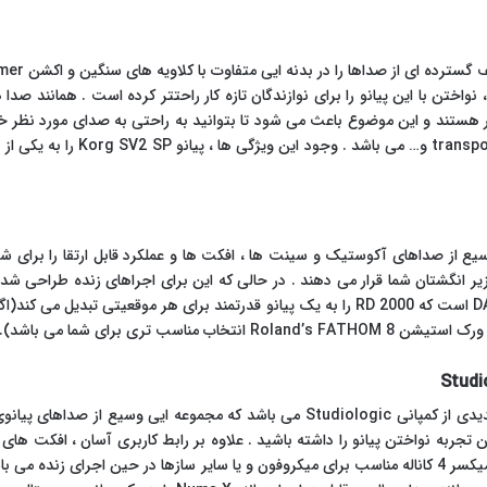
، نواختن با این پیانو را برای نوازندگان تازه کار راحتتر کرده است . همانند صد
ار هستند و این موضوع باعث می شود تا بتوانید به راحتی به صدای مورد نظر خ
تیوب 12AX7A با صدایی گرم دلنشین ، 
Roland’s  مجموعه ایی وسیع از صداهای آکوستیک و سینت ها ، افکت ها و عملکرد قابل ارتقا را
اسب تری برای شما می باشد).
پیانو دیجیتال Numa X Piano GT محصول جدیدی از کمپانی Studiologic می باشد که م
فوق العاده ، پیانو دیجیتال Numa X دارای یک میکسر 4 کاناله مناسب برای میکروفون و یا سایر سازها در