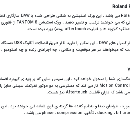
ورک استیشن FANTOM-8 پرچمدار کمپا
زیادی کنترلر و صداها، ترک ها
به لطف طراحی فوق العاده ی
وازندگانی است که میخواهند در هر موقعیت و مکانی ، چه اجراهای زنده و چه استودیو
ساخته شده ، به وسیله ی ماتریس قابل تنظیم Motion Control کار می کند که دسترسی به دو موت
یبورد ، طراحان صدا و تنظیم کننده ها گزینه ی فوق العاده ایی خواهد بود . ای