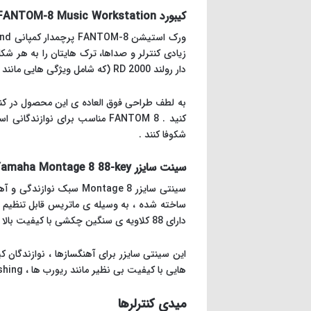
کیبورد Roland FANTOM-8 Music Workstation
دار رولند RD 2000 (که شامل ویژگی هایی مانند عملکرد کلاویه ها و قابلیت aftertouch بوده) بهره برده است.
کنید . FANTOM 8 مناسب برای ن
شکوفا کنند .
سینت سایزر Yamaha Montage 8 88-key
دارای 88 کلاویه ی سنگین چکشی با کیفیت بالا می باشد که دارای قابلیت Aftertouch نیز هست.
این سینتی سایزر برای آهنگسازها ، نوازندگان ک
هایی با کیفیت بی نظیر مانند ریورب ها ، ducking ، bit crushing ، تأخیر، phase ، compression می باشد .
میدی کنترلرها