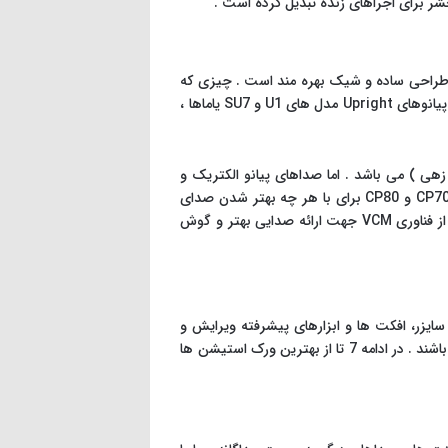
 بندها ، ترانه سراها ، تهیه کنندگان و اجراهای زنده می باشد. در کنار حرفه ای بودن ، پیانوCP88 از یک طراحی ساده و شیک بهره مند است . چیزی که
این پیانو را از رقبای خود متمایز می کند ، استفاده از سمپل های با کیفیت و دقیق پیانوهای گرند CFX و S700 یاماها و همچنین پیانوهای Upright مدل های U1 و SU7 یاماها ،
ازهای زهی ) می باشد . اما صداهای پیانو الکتریک و
پیانو معمولی این مدل بیشتر از هر صدای دیگری مورد توجه قرار می گیرد . از سمپل های بسیار با کیفیت پیانوهای الکتریک CP70 و CP80 برای با هر چه بهتر شدن صدای
این پیانو ، استفاده شده است . آخرین مطلبی که در رابطه با پیانو CP88می توانیم به آن اشاره کنیم ، بهره گیری این محصول از فناوری VCM جهت ارائه صدایی بهتر و گوش
ایزر، افکت ها و ابزارهای پیشرفته ویرایش و
sequencing ، طراحی و تولید می شوند . کلاویه های به کار رفته در ورک استیشن ها ممکن است که سنگین و یا نیمه سنگین باشند . در ادامه 7 تا از بهترین ورک استیشن ها