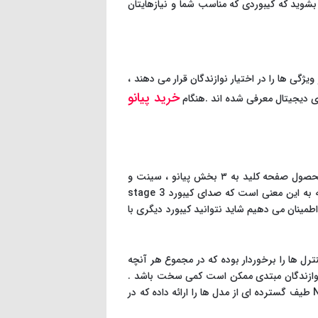
 بشوید که کیبوردی که مناسب شما و نیازهایتان
ژگی ها را در اختیار نوازندگان قرار می دهند ،
خرید پیانو
برخی موزیسین های حرفه ای بر این باورند که داشتن حداقل یکی از کیبوردهای Nord در استودیو ، ضروری است . در این محصول صفحه کلید به ۳ بخش پیانو ، سینت و
ارگان تقسیم شده است . مموری این کیبورد برای بهره گیری از سمپل های با کیفیتِ بالاتر از پیانو و سینت ، افزایش یافته که به این معنی است که صدای کیبورد stage 3
 می باشد . کلاویه های این مدل از نوع سنگین و اکشن hammer بوده که به شما اطمینان می دهیم شاید نتوانید کیبورد دیگری با
بلیت های MIDI و مجموعه ایی کامل از افکت ها و کنترل ها را برخوردار بوده که در مجموع هر آنچه
ای نوازندگان مبتدی ممکن است کمی سخت باشد .
خبر خوب این است که علاوه بر آموزش های آنلاین فراوانی که کار کردن با این کیبورد به خوبی آموزش می دهند ، کمپانی Nord طیف گسترده ای از مدل ها را ارائه داده که در