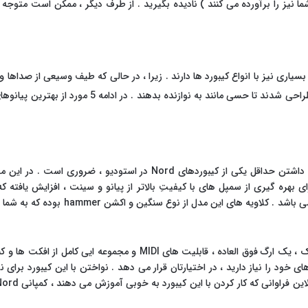
ما نیز را برآورده می کنند ) نادیده بگیرید . از طرف دیگر ، ممکن است متوجه
اری نیز با انواع کیبورد ها دارند . زیرا ، در حالی که طیف وسیعی از صداها و وی
وازنده بدهند . در ادامه 5 مورد از بهترین پیانوهای دیجیتال معرفی شده اند .هنگام
شفاف تر ، با کیفیت تر و در مجموع گوش نواز
کیبورد stage 3 از سینتی سایزر با سمپل پلی بک ، یک ارگ فوق العاده ، قا
خود را نیاز دارید ، در اختیارتان قرار می دهد . نواختن با این کیبورد بر