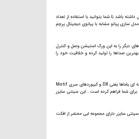
نی Roland می باشد . این ورک استیشن به شکلی طراحی شده با DAW سازگاری کامل داشته باشد تا شما بتوانید با استفاده از تعداد
یتان را به هر شکلی که می خواهید ترکیب و تغییر دهید . ورک استیشن FANTOM 8 از فناوری مدل سازی پیانو مشابه با پیانوی دیجیتال پرچم
 این محصول در کنار کنترل های DAW ، این امکان را دارید تا از طریق اتصالات آنالوگ USB دستگاه های دیگر را به این ورک استیشن وصل و کنترل
 ، بهترین صداها را تولید کرده و خلاقیت خود را
سینتی سایزر Montage 8 سبک نوازندگی و آهنگسازی شما را متحول خواهد کرد . این سینتی سایزر که بر پایه ی کیبورد افسانه ای یاماها یعنی DX و کیبوردهای سری Motif
ور قدرتمند سینتی سایز را برای شما فراهم کرده است . این سینتی سایزر
ن سینتی سایزر دارای مجموعه ایی محشر از افکت