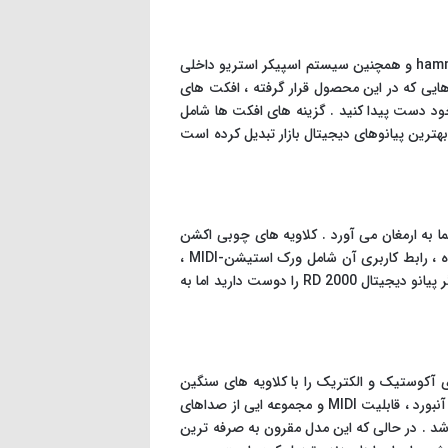
پیانو SV2-SP پرچمدار برند Korg است که طیف گسترده ای از صداها را در بدنه ایی متفاوت با کلاویه های سنگین و اکشن hammer و همچنین سیستم اسپیکر استریو داخلی
ا هایی که در این محصول قرار گرفته ، افکت های
ود دست پیدا کنید . گزینه های افکت ها شامل
transposition و… می باشد . وجود این ویژگی ها ، پیانو Korg SV2 SP را به یکی از بهترین پیانوهای دیجیتال بازار تبدیل کرده است
 برای شما به ارمغان می آورد . کلاویه های چوبی اکشن
حسی خارق العاده و sustain بی نظیری را در زیر انگشتان شما قرار می دهند . در حالی که این برای اجراهای زنده طراحی شده ، رابط کاربری آن شامل ورک استیشن-MIDI ،
سینتی سایزر نرم افزاری و کنترل های راحت DAW است که RD 2000 را به یک پیانو قدرتمند برای هر موقعیتی تبدیل می کند(اگر پیانو دیجیتال RD 2000 را دوست دارید اما به
جموعه ایی وسیع از صداهای پیانوی آکوستیک و الکتریک را با کلاویه های سنگین
Fatar TP/400 در اختیار شما قرار داده تا بهترین تجربه نواختن پیانو را داشته باشید . علاوه بر رابط کاربری آسان ، افکت های آنبورد ، قابلیت MIDI و مجموعه ایی از صداهای
 حین اجرای زنده می باشد . در حالی که این مدل مقرون به صرفه ترین