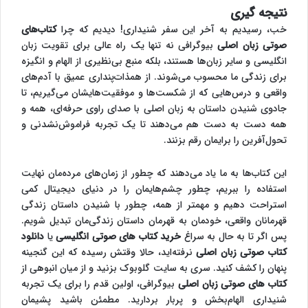
نتیجه گیری
خب، رسیدیم به آخر این سفر شنیداری! دیدیم که چرا
کتاب‌های
صوتی زبان اصلی
بیوگرافی نه تنها یک راه عالی برای تقویت زبان
انگلیسی و سایر زبان‌ها هستند، بلکه منبع بی‌نظیری از الهام و انگیزه
برای زندگی ما محسوب می‌شوند. از همذات‌پنداری عمیق با آدم‌های
واقعی و درس‌هایی که از شکست‌ها و موفقیت‌هایشان می‌گیریم، تا
جادوی شنیدن داستان به زبان اصلی با صدای راوی حرفه‌ای، همه و
همه دست به دست هم می‌دهند تا یک تجربه فراموش‌نشدنی و
تحول‌آفرین را برایمان رقم بزنند.
این کتاب‌ها به ما یاد می‌دهند که چطور از زمان‌های مرده‌مان نهایت
استفاده را ببریم، چطور چشم‌هایمان را در دنیای دیجیتال کمی
استراحت دهیم و مهمتر از همه، چطور با شنیدن داستان زندگی
قهرمانان واقعی، خودمان به قهرمان داستان زندگی‌مان تبدیل شویم.
پس اگر تا به حال به سراغ
خرید کتاب های صوتی انگلیسی
یا
دانلود
کتاب صوتی زبان اصلی
نرفته‌اید، حالا وقتش رسیده که این گنجینه
پنهان را کشف کنید. سری به سایت گلوبوک بزنید و از میان انبوهی از
کتاب های صوتی زبان اصلی
بیوگرافی، اولین قدم را برای یک تجربه
شنیداری الهام‌بخش و پربار بردارید. مطمئن باشید پشیمان