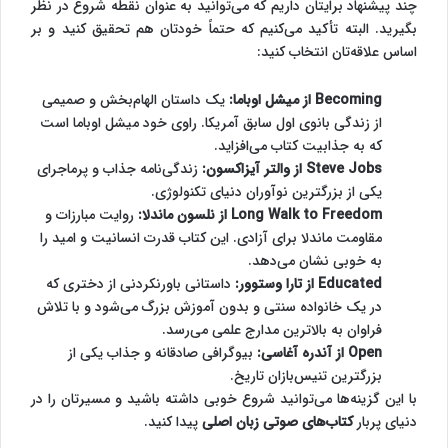
چند پیشنهاد برایتان داریم که می‌توانید به عنوان نقطه شروع در نظر
بگیرید. البته تأکید می‌کنیم که حتماً خودتان هم تحقیق کنید و بر
اساس علاقه‌تان انتخاب کنید:
Becoming از میشل اوباما:
یک داستان الهام‌بخش و صمیمی
از زندگی بانوی اول سابق آمریکا. راوی خود میشل اوباما است
که به جذابیت کتاب می‌افزاید.
Steve Jobs از والتر آیزاکسون:
زندگی‌نامه جذاب و پرماجرای
یکی از بزرگترین نوآوران دنیای تکنولوژی.
Long Walk to Freedom از نلسون ماندلا:
روایت مبارزات و
مقاومت ماندلا برای آزادی. این کتاب قدرت انسانیت و امید را
به خوبی نشان می‌دهد.
Educated از تارا وستوور:
داستانی باورنکردنی از دختری که
در یک خانواده سنتی و بدون آموزش بزرگ می‌شود و با تلاش
فراوان به بالاترین مدارج علمی می‌رسد.
Open از آندره آغاسی:
بیوگرافی صادقانه و جذاب یکی از
بزرگترین تنیس‌بازان تاریخ.
با این گزینه‌ها می‌توانید شروع خوبی داشته باشید و مسیرتان را در
دنیای پربار
کتاب‌های صوتی زبان اصلی
پیدا کنید.