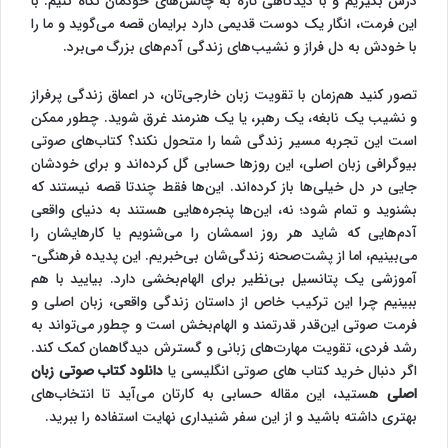
درس بگیریم و با دیدگاهی تازه به چالش‌های خودمان نگاه کنیم. با
این فرمت، انگار یک دوست قدیمی دارد برایمان قصه می‌گوید و ما را
با خودش به دل فراز و نشیب‌های زندگی آدم‌های بزرگ می‌برد.
تصور کنید هم‌زمان با تقویت زبان خارجی‌تان، در اعماق زندگی پرفراز
و نشیب یک نابغه، یک رهبر، یا یک هنرمند غرق شوید. چطور ممکن
است این تجربه مسیر زندگی شما را متحول نکند؟ کتاب‌های صوتی
بیوگرافی زبان اصلی، این روزها حسابی گل کرده‌اند و برای خودشان
جایی در دل خیلی‌ها باز کرده‌اند. این‌ها فقط چندتا قصه نیستند که
بشنوید و تمام شود؛ نه، این‌ها پنجره‌هایی هستند به دنیای واقعی
آدم‌هایی که شاید هر روز اسمشان را می‌شنویم یا کارهایشان را
می‌بینیم، اما از پشت‌صحنه زندگی‌شان بی‌خبریم. این پدیده فرهنگی-
آموزشی یک پتانسیل بی‌نظیر برای الهام‌بخشی دارد. بیایید با هم
ببینیم چرا این ترکیب خاص از داستان زندگی واقعی، زبان اصلی و
فرمت صوتی این‌قدر قدرتمند و الهام‌بخش است و چطور می‌تواند به
رشد فردی، تقویت مهارت‌های زبانی و گسترش دیدگاهمان کمک کند.
اگر دنبال خرید کتاب های صوتی انگلیسی یا
دانلود کتاب صوتی زبان
اصلی
هستید، این مقاله حسابی به کارتان می‌آید تا انتخاب‌های
بهتری داشته باشید و از این سفر شنیداری نهایت استفاده را ببرید.