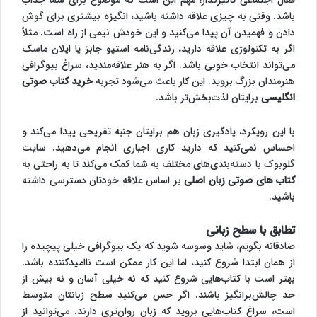
فعال اجتماعی تأثیرگذار؛ مهم این است که موضوع برای شما جذاب
باشد. وقتی به چیزی علاقه داشته باشید، انگیزه بیشتری برای گوش
دادن و فهمیدن آن پیدا می‌کنید و این خودش نیمی از راه است. مثلاً
اگر به تکنولوژی علاقه دارید، زندگی‌نامه استیو جابز یا ایلان ماسک
می‌تواند انتخاب خوبی باشد. اگر به هنر علاقه‌مندید، سراغ بیوگرافی
هنرمندان بزرگ بروید. این کار باعث می‌شود تجربه
خرید کتاب صوتی
انگلیسی
برایتان لذت‌بخش‌تر باشد.
با این رویکرد، یادگیری زبان هم برایتان جنبه تفریحی پیدا می‌کند و
احساس نمی‌کنید که دارید کاری اجباری انجام می‌دهید. سایت
گلوبوک با دسته‌بندی‌های مختلف به شما کمک می‌کند تا به راحتی به
کتاب های صوتی زبان اصلی
بر اساس علاقه خودتان دسترسی داشته
باشید.
تطابق با سطح زبانی
صادقانه بگویم، شاید وسوسه شوید که یک بیوگرافی خیلی پیچیده را
از همان ابتدا شروع کنید، اما این کار ممکن است ناامیدکننده باشد.
بهتر است با کتاب‌هایی شروع کنید که نه خیلی آسان و نه بیش از
حد چالش‌برانگیز باشند. اگر حس می‌کنید سطح زبانتان متوسط
است، سراغ کتاب‌هایی بروید که زبان روان‌تری دارند. می‌توانید از