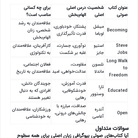
عنوان کتاب
شخصیت
درس اصلی
برای چه کسانی
صوتی
اصلی
الهام‌بخش
مناسب است؟
علاقه‌مندان به رشد
میشل
پشتکار، خودباوری،
Becoming
شخصی، زنان
اوباما
قدرت تأثیرگذاری
الهام‌بخش
Steve
استیو
نوآوری، جسارت،
کارآفرینان، علاقه‌مندان
Jobs
جابز
غلبه بر شکست
به تکنولوژی
Long Walk
نلسون
مقاومت،
فعالان اجتماعی،
to
ماندلا
عدالت‌خواهی، امید
علاقه‌مندان به تاریخ
Freedom
قدرت آموزش،
جویندگان دانش،
تارا
Educated
خودشکوفایی،
افرادی که به دنبال
وستوور
رهایی
تغییر هستند
صداقت، مبارزه با
آندره
ورزشکاران، علاقه‌مندان
Open
چالش‌های درونی،
آغاسی
به خودشناسی
رهایی
سوالات متداول
آیا کتاب‌های صوتی بیوگرافی زبان اصلی برای همه سطوح