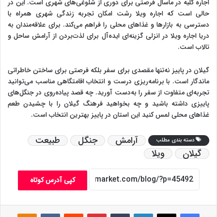
اجاره کلبه در ماسال فرصتی برای دوری از شلوغی‌های شهری است. این در
حالی است که اجاره ویلا رشت امکان تجربه زندگی شهری همراه با
دسترسی به بازارها و غذاهای محلی را فراهم می‌کند. برای علاقه‌مندان به
دریا اجاره ویلا در انزلی گزینه‌ای ایده‌آل برای لذت‌بردن از آرامش ساحل و
تالاب است.
گیلان در پاییز نه‌تنها مقصدی برای سفر بلکه فرصتی برای ساختن خاطراتی
ماندگار است. با برنامه‌ریزی درست و انتخاب اقامتگاهی مناسب می‌توانید
تجربه‌ای متفاوت از سفر را به‌دست آورید. چه قصد پیاده‌روی در جنگل‌های
پاییزی داشته باشید و چه بخواهید فرهنگ گیلان را با چشیدن طعم
غذاهای محلی لمس کنید این استان در پاییز بهترین انتخاب است.
آرامش
جنگل
طبیعت
دسته بندی مطلب
گیلان
ویلا
کپی آدرس کوتاه
فیس بوک
X
لینکدین
‫تامبلر
‫پین‌ترست
‫رددیت
‫VKontakte
assniki