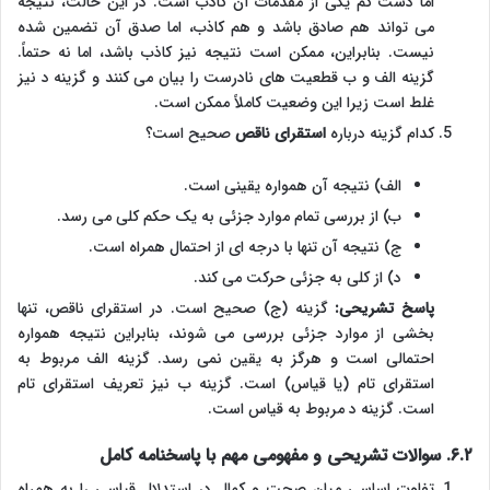
اما دست کم یکی از مقدمات آن کاذب است. در این حالت، نتیجه
می تواند هم صادق باشد و هم کاذب، اما صدق آن تضمین شده
نیست. بنابراین، ممکن است نتیجه نیز کاذب باشد، اما نه حتماً.
گزینه الف و ب قطعیت های نادرست را بیان می کنند و گزینه د نیز
غلط است زیرا این وضعیت کاملاً ممکن است.
کدام گزینه درباره
استقرای ناقص
صحیح است؟
الف) نتیجه آن همواره یقینی است.
ب) از بررسی تمام موارد جزئی به یک حکم کلی می رسد.
ج) نتیجه آن تنها با درجه ای از احتمال همراه است.
د) از کلی به جزئی حرکت می کند.
پاسخ تشریحی:
گزینه (ج) صحیح است. در استقرای ناقص، تنها
بخشی از موارد جزئی بررسی می شوند، بنابراین نتیجه همواره
احتمالی است و هرگز به یقین نمی رسد. گزینه الف مربوط به
استقرای تام (یا قیاس) است. گزینه ب نیز تعریف استقرای تام
است. گزینه د مربوط به قیاس است.
۶.۲. سوالات تشریحی و مفهومی مهم با پاسخنامه کامل
تفاوت اساسی میان صحت و کمال در استدلال قیاسی را به همراه