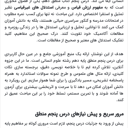
انسانی ایفا می کند. درس پنجم کتاب منطق دهم، یکی از فصول محوری
است که به
مفهوم ارزش قیاس
و معرفی
استدلال های غیرقیاسی
نظیر
تمثیل و استقرا اختصاص دارد. این مباحث نه تنها برای کسب نمره مطلوب
در امتحانات مدرسه و کنکور سراسری حیاتی هستند، بلکه به دانش آموزان
کمک می کنند تا توانایی تحلیل و ارزیابی استدلال ها را در زندگی روزمره و
مطالعات آکادمیک خود تقویت کنند. درک صحیح این مفاهیم، کلید
تفکیک استدلال های معتبر و صحیح از مغالطات است.
هدف از این نوشتار، ارائه یک منبع آموزشی جامع و در عین حال کاربردی
برای درس پنجم منطق پایه دهم رشته علوم انسانی است. ما در این جزوه
آنلاین، تلاش کرده ایم تا با خلاصه نویسی دقیق، برجسته سازی نکات
کلیدی، ارائه مثال های ملموس و طرح نمونه سوالات استاندارد به همراه
پاسخنامه تشریحی، مسیر یادگیری را برای شما هموار سازیم. این رویکرد به
دانش آموزان امکان می دهد تا با سرعت و اثربخشی بیشتری برای آزمون
ها آماده شوند و با تمرین مستمر، تسلط خود را بر این مباحث عمیق تر
کنند.
مرور سریع و پیش نیازهای درس پنجم منطق
پیش از ورود به جزئیات درس پنجم، لازم است مروری کوتاه بر مفاهیم پایه