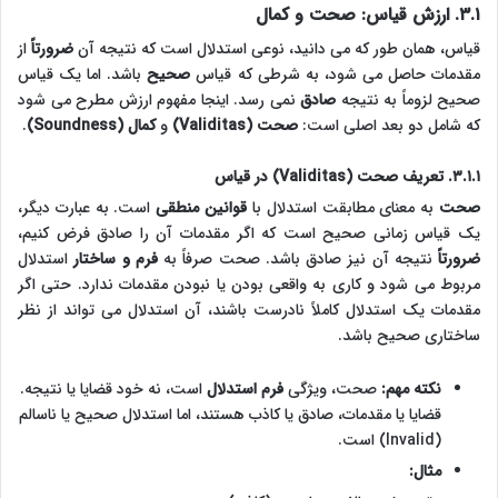
۳.۱. ارزش قیاس: صحت و کمال
قیاس، همان طور که می دانید، نوعی استدلال است که نتیجه آن
ضرورتاً
از
مقدمات حاصل می شود، به شرطی که قیاس
صحیح
باشد. اما یک قیاس
صحیح لزوماً به نتیجه
صادق
نمی رسد. اینجا مفهوم ارزش مطرح می شود
که شامل دو بعد اصلی است:
صحت (Validitas)
و
کمال (Soundness)
.
۳.۱.۱. تعریف صحت (Validitas) در قیاس
صحت
به معنای مطابقت استدلال با
قوانین منطقی
است. به عبارت دیگر،
یک قیاس زمانی صحیح است که اگر مقدمات آن را صادق فرض کنیم،
ضرورتاً
نتیجه آن نیز صادق باشد. صحت صرفاً به
فرم و ساختار
استدلال
مربوط می شود و کاری به واقعی بودن یا نبودن مقدمات ندارد. حتی اگر
مقدمات یک استدلال کاملاً نادرست باشند، آن استدلال می تواند از نظر
ساختاری صحیح باشد.
نکته مهم:
صحت، ویژگی
فرم استدلال
است، نه خود قضایا یا نتیجه.
قضایا یا مقدمات، صادق یا کاذب هستند، اما استدلال صحیح یا ناسالم
(Invalid) است.
مثال: