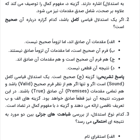
به استدلال) اشاره دارند. گزینه د، مفهوم کمال را توصیف می کند که
علاوه بر صحت، شامل صدق مقدمات نیز می شود.
اگر یک استدلال قیاسی
کامل
باشد، کدام گزاره درباره آن
صحیح
است؟
الف) مقدمات آن صادق اند، اما لزوماً صحیح نیست.
ب) فرم آن صحیح است، اما مقدمات آن لزوماً صادق نیستند.
ج) هم فرم آن صحیح است و هم مقدمات آن صادق اند.
د) نتیجه آن قطعی نیست.
پاسخ تشریحی:
گزینه (ج) صحیح است. یک استدلال قیاسی کامل
(Sound) است اگر و تنها اگر هم از نظر فرم صحیح (Valid) باشد و
هم تمامی مقدمات (Premises) آن صادق (True) باشند. در این
صورت، نتیجه آن نیز قطعاً صادق خواهد بود. گزینه های الف و ب
تعریف ناقصی ارائه می دهند و گزینه د با مفهوم کمال در تضاد است.
کدام نوع استدلال، از بررسی
شباهت های جزئی
بین دو مورد به
نتیجه ای
احتمالی
می رسد؟
الف) استقرای تام