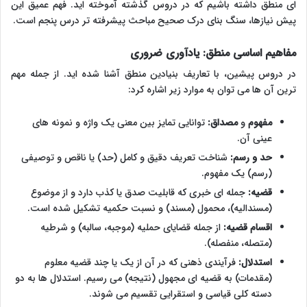
ای منطق داشته باشیم که در دروس گذشته آموخته اید. فهم عمیق این
پیش نیازها، سنگ بنای درک صحیح مباحث پیشرفته تر درس پنجم است.
مفاهیم اساسی منطق: یادآوری ضروری
در دروس پیشین، با تعاریف بنیادین منطق آشنا شده اید. از جمله مهم
ترین آن ها می توان به موارد زیر اشاره کرد:
مفهوم
و
مصداق:
توانایی تمایز بین معنی یک واژه و نمونه های
عینی آن.
حد و رسم:
شناخت تعریف دقیق و کامل (حد) یا ناقص و توصیفی
(رسم) یک مفهوم.
قضیه:
جمله ای خبری که قابلیت صدق یا کذب دارد و از موضوع
(مسندالیه)، محمول (مسند) و نسبت حکمیه تشکیل شده است.
اقسام قضیه:
از جمله قضایای حملیه (موجبه، سالبه) و شرطیه
(متصله، منفصله).
استدلال:
فرآیندی ذهنی که در آن از یک یا چند قضیه معلوم
(مقدمات) به قضیه ای مجهول (نتیجه) می رسیم. استدلال ها به دو
دسته کلی قیاسی و استقرایی تقسیم می شوند.