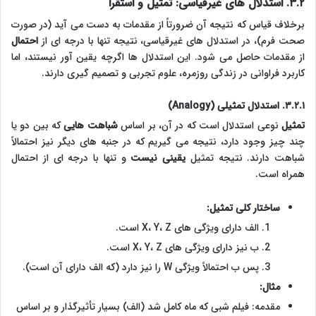
۳.۲. استدلال های غیرقیاسی: تمثیل و استقرا
برخلاف قیاس که نتیجه آن ضرورتاً از مقدمات به دست می آید (در صورت
صحت فرم)، در استدلال های غیرقیاسی، نتیجه تنها با درجه ای از
احتمال
از مقدمات حاصل می شود. این استدلال ها اگرچه یقین آور نیستند، اما
کاربرد فراوانی در زندگی روزمره، علوم تجربی و تصمیم گیری دارند.
۳.۲.۱. استدلال تمثیلی (Analogy)
تمثیل
نوعی استدلال است که در آن، بر اساس
شباهت هایی
که بین دو یا
چند چیز وجود دارد، نتیجه می گیریم که در جنبه های دیگر نیز احتمالاً
شباهت دارند. نتیجه تمثیل
یقینی نیست
و تنها با درجه ای از احتمال
همراه است.
ساختار کلی تمثیل:
الف دارای ویژگی های X، Y، Z است.
ب نیز دارای ویژگی های X، Y، Z است.
پس ب احتمالاً ویژگی W را نیز دارد (که الف دارای آن است).
مثال:
مقدمه: فیلم شبی که ماه کامل شد (الف) بسیار تأثیرگذار و بر اساس