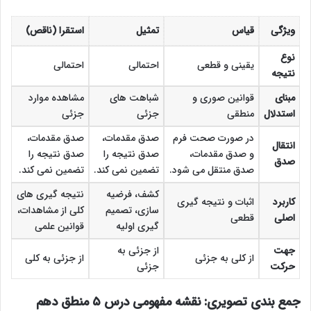
ویژگی
قیاس
تمثیل
استقرا (ناقص)
نوع
یقینی و قطعی
احتمالی
احتمالی
نتیجه
مبنای
قوانین صوری و
شباهت های
مشاهده موارد
استدلال
منطقی
جزئی
جزئی
در صورت صحت فرم
صدق مقدمات،
صدق مقدمات،
انتقال
و صدق مقدمات،
صدق نتیجه را
صدق نتیجه را
صدق
صدق منتقل می شود.
تضمین نمی کند.
تضمین نمی کند.
کشف، فرضیه
نتیجه گیری های
کاربرد
اثبات و نتیجه گیری
سازی، تصمیم
کلی از مشاهدات،
اصلی
قطعی
گیری اولیه
قوانین علمی
جهت
از جزئی به
از کلی به جزئی
از جزئی به کلی
حرکت
جزئی
جمع بندی تصویری: نقشه مفهومی درس ۵ منطق دهم