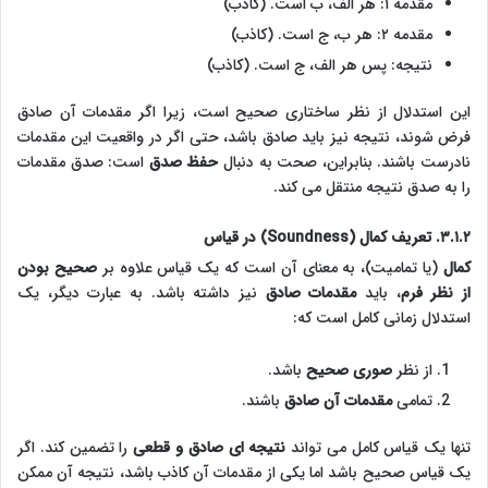
مقدمه ۱: هر الف، ب است. (کاذب)
مقدمه ۲: هر ب، ج است. (کاذب)
نتیجه: پس هر الف، ج است. (کاذب)
این استدلال از نظر ساختاری صحیح است، زیرا اگر مقدمات آن صادق
فرض شوند، نتیجه نیز باید صادق باشد، حتی اگر در واقعیت این مقدمات
نادرست باشند. بنابراین، صحت به دنبال
حفظ صدق
است: صدق مقدمات
را به صدق نتیجه منتقل می کند.
۳.۱.۲. تعریف کمال (Soundness) در قیاس
کمال
(یا تمامیت)، به معنای آن است که یک قیاس علاوه بر
صحیح بودن
از نظر فرم
، باید
مقدمات صادق
نیز داشته باشد. به عبارت دیگر، یک
استدلال زمانی کامل است که:
از نظر
صوری صحیح
باشد.
تمامی
مقدمات آن صادق
باشند.
تنها یک قیاس کامل می تواند
نتیجه ای صادق و قطعی
را تضمین کند. اگر
یک قیاس صحیح باشد اما یکی از مقدمات آن کاذب باشد، نتیجه آن ممکن