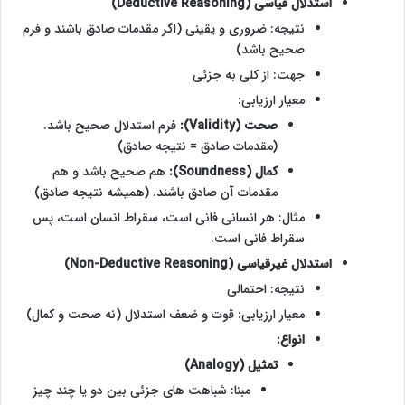
استدلال قیاسی (Deductive Reasoning)
نتیجه: ضروری و یقینی (اگر مقدمات صادق باشند و فرم
صحیح باشد)
جهت: از کلی به جزئی
معیار ارزیابی:
صحت (Validity):
فرم استدلال صحیح باشد.
(مقدمات صادق = نتیجه صادق)
کمال (Soundness):
هم صحیح باشد و هم
مقدمات آن صادق باشند. (همیشه نتیجه صادق)
مثال: هر انسانی فانی است، سقراط انسان است، پس
سقراط فانی است.
استدلال غیرقیاسی (Non-Deductive Reasoning)
نتیجه: احتمالی
معیار ارزیابی: قوت و ضعف استدلال (نه صحت و کمال)
انواع:
تمثیل (Analogy)
مبنا: شباهت های جزئی بین دو یا چند چیز