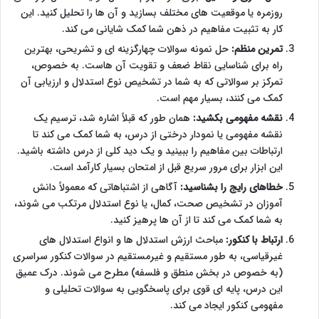
روزمره یا موقعیت های مختلف بسازید و آن ها را تحلیل کنید. این
کار به تثبیت مفاهیم در ذهن شما کمک شایانی می کند.
تمرین منظم:
حل نمونه سوالات چهارگزینه ای و تشریحی، بهترین
راه برای شناسایی نقاط ضعف و تقویت آن هاست. به خصوص،
تمرکز بر سوالاتی که به شما در تشخیص نوع استدلال و ارزیابی آن
کمک می کنند، بسیار مهم است.
نقشه مفهومی بکشید:
همان طور که قبلاً اشاره شد، ترسیم یک
نقشه مفهومی یا نمودار درختی از درس، به شما کمک می کند تا
ارتباطات بین مفاهیم را ببینید و یک دید کلی از درس داشته باشید.
این ابزار برای مرور سریع قبل از امتحان بسیار کارآمد است.
خطاهای رایج را بشناسید:
آگاهی از اشتباهاتی که معمولاً دانش
آموزان در تشخیص صحت، کمال، یا نوع استدلال مرتکب می شوند،
به شما کمک می کند تا از آن ها پرهیز کنید.
ارتباط با کنکور:
مباحث ارزش استدلال ها و انواع استدلال های
غیرقیاسی، به طور مستقیم و غیرمستقیم در سوالات کنکور سراسری
(به خصوص در بخش منطق و فلسفه) مطرح می شوند. درک عمیق
این درس، پایه ای قوی برای پاسخگویی به سوالات تحلیلی و
مفهومی کنکور ایجاد می کند.