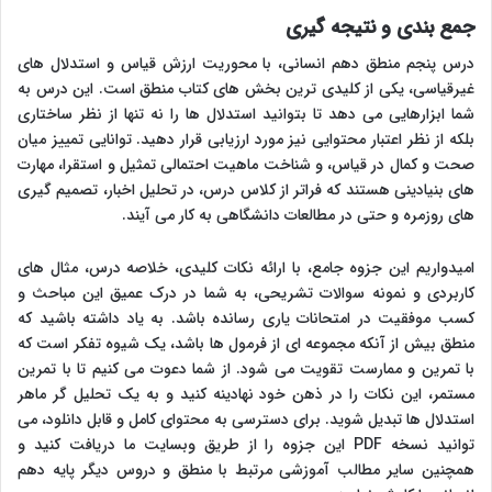
جمع بندی و نتیجه گیری
درس پنجم منطق دهم انسانی، با محوریت ارزش قیاس و استدلال های
غیرقیاسی، یکی از کلیدی ترین بخش های کتاب منطق است. این درس به
شما ابزارهایی می دهد تا بتوانید استدلال ها را نه تنها از نظر ساختاری
بلکه از نظر اعتبار محتوایی نیز مورد ارزیابی قرار دهید. توانایی تمییز میان
صحت و کمال در قیاس، و شناخت ماهیت احتمالی تمثیل و استقرا، مهارت
های بنیادینی هستند که فراتر از کلاس درس، در تحلیل اخبار، تصمیم گیری
های روزمره و حتی در مطالعات دانشگاهی به کار می آیند.
امیدواریم این جزوه جامع، با ارائه نکات کلیدی، خلاصه درس، مثال های
کاربردی و نمونه سوالات تشریحی، به شما در درک عمیق این مباحث و
کسب موفقیت در امتحانات یاری رسانده باشد. به یاد داشته باشید که
منطق بیش از آنکه مجموعه ای از فرمول ها باشد، یک شیوه تفکر است که
با تمرین و ممارست تقویت می شود. از شما دعوت می کنیم تا با تمرین
مستمر، این نکات را در ذهن خود نهادینه کنید و به یک تحلیل گر ماهر
استدلال ها تبدیل شوید. برای دسترسی به محتوای کامل و قابل دانلود، می
توانید نسخه PDF این جزوه را از طریق وبسایت ما دریافت کنید و
همچنین سایر مطالب آموزشی مرتبط با منطق و دروس دیگر پایه دهم