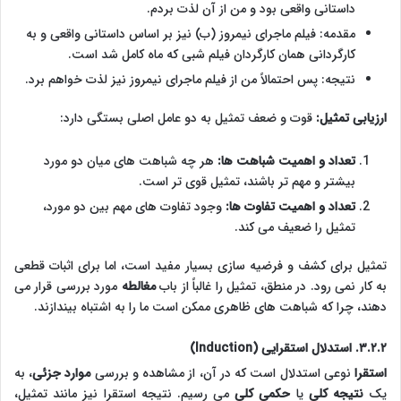
داستانی واقعی بود و من از آن لذت بردم.
مقدمه: فیلم ماجرای نیمروز (ب) نیز بر اساس داستانی واقعی و به
کارگردانی همان کارگردان فیلم شبی که ماه کامل شد است.
نتیجه: پس احتمالاً من از فیلم ماجرای نیمروز نیز لذت خواهم برد.
ارزیابی تمثیل:
قوت و ضعف تمثیل به دو عامل اصلی بستگی دارد:
تعداد و اهمیت شباهت ها:
هر چه شباهت های میان دو مورد
بیشتر و مهم تر باشند، تمثیل قوی تر است.
تعداد و اهمیت تفاوت ها:
وجود تفاوت های مهم بین دو مورد،
تمثیل را ضعیف می کند.
تمثیل برای کشف و فرضیه سازی بسیار مفید است، اما برای اثبات قطعی
به کار نمی رود. در منطق، تمثیل را غالباً از باب
مغالطه
مورد بررسی قرار می
دهند، چرا که شباهت های ظاهری ممکن است ما را به اشتباه بیندازند.
۳.۲.۲. استدلال استقرایی (Induction)
استقرا
نوعی استدلال است که در آن، از مشاهده و بررسی
موارد جزئی
، به
یک
نتیجه کلی
یا
حکمی کلی
می رسیم. نتیجه استقرا نیز مانند تمثیل،