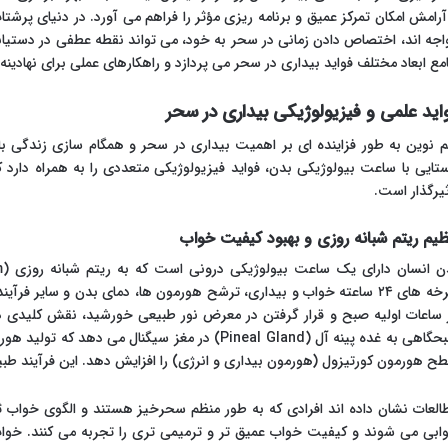
آرامش امکان تمرکز عمیق و برنامه ریزی مؤثر را فراهم می آورد. در دنیای پرشتاب ا
اجه اند، اختصاص دادن زمانی در سحر به خود، می تواند نقطه عطفی در دستیابی
مع ابعاد مختلف فواید بیداری در سحر می پردازد و راهکارهای عملی برای نهادینه 
اید علمی و فیزیولوژیکی بیداری در سحر
م نوین به طور فزاینده ای بر اهمیت بیداری در سحر و همگام سازی زندگی با
ستایی با ساعت بیولوژیکی بدن، فواید فیزیولوژیکی متعددی را به همراه دار
ثیرگذار است.
ظیم ریتم شبانه روزی و بهبود کیفیت خواب
چرخه های ۲۴ ساعته خواب و بیداری، ترشح هورمون ها، دمای بدن و سایر فر
 ساعات اولیه صبح و قرار گرفتن در معرض نور طبیعی خورشید، نقش کلیدی در
صبحگاهی به غده پینه آل (Pineal Gland) در مغز سیگنال
ح هورمون کورتیزول (هورمون بیداری و انرژی) را افزایش دهد. این فرآیند طبیعی
العات نشان داده اند افرادی که به طور منظم سحرخیز هستند و الگوی خواب ثاب
ابی می شوند و کیفیت خواب عمیق تر و ترمیمی تری را تجربه می کنند. خواب 