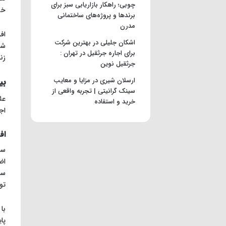
چوبی؛ راهکار بازاریابی سبز برای
خو
برندها و پروژه‌های ساختمانی
مدرن
اف
اشکان جلیلی
در
بهترین شرکت
شخ
برای اجاره جرثقیل در تهران :
زن
جرثقیل نوین
ارسلان شیری
در
مزایا و معایب
بی
سینک گرانیتی | تجربه واقعی از
عل
خرید و استفاده
اج
اف
سح
اض
تو
با
پا