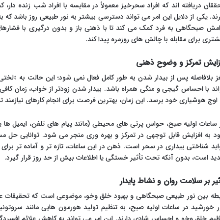
ققان دریافته اند که افراد سحرخیز معمولاً در مقایسه با افراد شب زنده دار، 
رند. یکی از دلایل این امر می تواند دسترسی بیشتر به نور طبیعی روز باشد که
امش صبحگاهی به فرد کمک می کند تا با ذهنی باز و بدون درگیری با فشارهای ب
شتری برای مقابله با چالش های روزمره پیدا کند.
زایش تمرکز و وضوح ذهنی
اند با احساس گیجی و منگی همراه باشد. بیدار شدن زودتر از خواب، زمان کافی 
 اوج هوشیاری خود برسد. این زمان، بهترین فرصت برای انجام کارهای نیازمند تم
 ساعات اولیه صبح، حواس پرتی های محیطی (مانند پیام های تلفن، ایمیل ها 
د به افزایش قابل توجهی در تمرکز و بهره وری منجر می شود. توانایی حل مس
اید شناختی بیداری در سحر است. ذهن در این ساعات، تازه تر و آماده تر برای
ید است، بدون آنکه تحت تأثیر خستگی یا اطلاعات بیش از حد روز قرار گیرد.
ثیر بر سلامت روان و نشاط پایدار
بطه بین نور طبیعی صبحگاهی و بهبود خلق وخو، موضوعی است که تحقیقات علمی
ر خورشید در ساعات اولیه صبح، به تنظیم تولید هورمون هایی مانند سروتو
ظیم خلق وخو و احساس شادی دارند. این امر می تواند به کاهش علائم افسرد