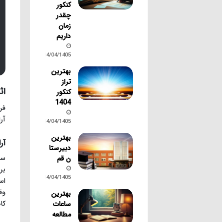
کنکور
چقدر
زمان
داریم
14/04/1405
بهترین
تراز
اث
کنکور
1404
فر
آر
14/04/1405
بهترین
آر
دبیرستا
سا
ن قم
بر
14/04/1405
اس
وق
بهترین
کا
ساعات
مطالعه