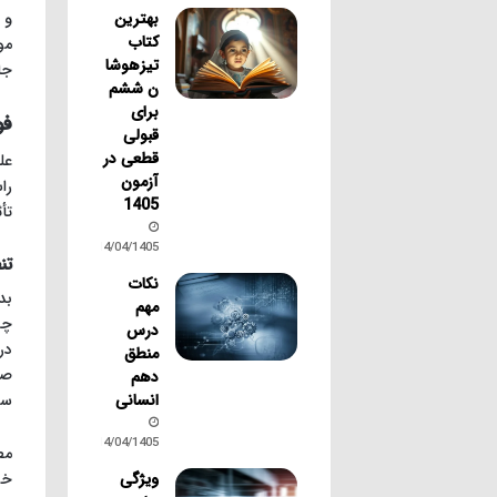
بهترین
و 
کتاب
مو
تیزهوشا
جا
ن ششم
برای
فو
قبولی
قطعی در
عل
آزمون
را
1405
تأ
14/04/1405
تن
نکات
مهم
درس
در
منطق
دهم
انسانی
سط
14/04/1405
مط
ویژگی
خو