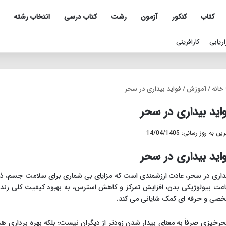
کتاب
کنکور
آزمون
رشت
کتاب درسی
انتخاب رشته
اریابی
کارافرینی
خانه
/
آموزش
/
فواید بیداری در سحر
اید بیداری در سحر
ن به روز رسانی: 14/04/1405
اید بیداری در سحر
داری در سحر، عادت ارزشمندی است که مزایای بی شماری برای سلامت جسم، ذهن،
عت بیولوژیکی بدن، افزایش تمرکز و کاهش استرس، به بهبود کیفیت کلی زندگ
صی و حرفه ای کمک شایانی می کند.
رخیزی صرفاً به معنای بیدار شدن زودتر از دیگران نیست؛ بلکه بهره برداری هد