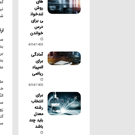
های
کم
روش
نی
تندخوان
شا
ی برای
درس
ار
خواندن
سح
14/04/1405
بد
بر
آمادگی
بد
برای
المپیاد
عف
ریاضی
عل
14/04/1405
برای
ال
انتخاب
سح
رشته
زو
معدل
کن
باید چند
سح
باشد