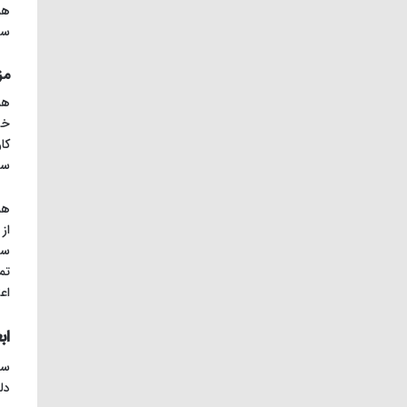
هم
سر
مز
هم
خو
کا
سل
هم
از
سح
تم
اع
اب
سا
دل