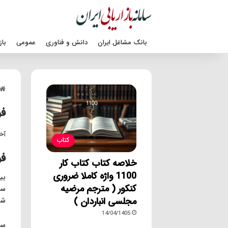
بانک مشاغل ایران
دانش و فناوری
عمومی
باز
فو
آخری
کتاب
فو
خلاصه کتاب کتاب کار
1100 واژه کاملا ضروری
بی
کنکور ( مترجم مرضیه
سا
مجلسی انباردان )
شخ
14/04/1405
سح