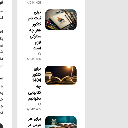
فر
14/04/1405
سا
برای
کن
ثبت نام
کنکور
هنر چه
ور
مدارکی
یک
لازم
تع
است
شا
مت
14/04/1405
تر
برای
کنکور
صب
1404
با
چه
کتابهایی
وع
بخوانیم
خو
چا
14/04/1405
که
برای هر
درس در