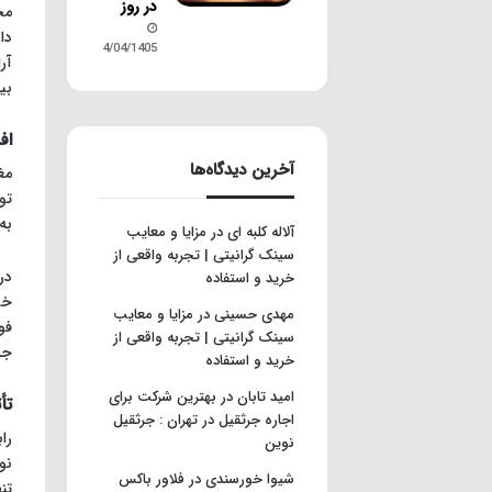
در روز
مح
دا
14/04/1405
آر
بی
اف
آخرین دیدگاه‌ها
تو
به
آلاله کلبه ای
در
مزایا و معایب
سینک گرانیتی | تجربه واقعی از
در
خرید و استفاده
خو
مهدی حسینی
در
مزایا و معایب
فو
سینک گرانیتی | تجربه واقعی از
جد
خرید و استفاده
امید تابان
در
بهترین شرکت برای
تأ
اجاره جرثقیل در تهران : جرثقیل
را
نوین
نو
شیوا خورسندی
در
فلاور باکس
تن