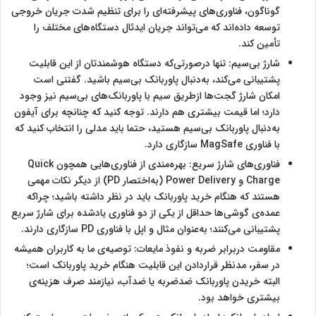
گوناگون، فناوری‌های پیشرفته‌ای را برای تنظیم شدت جریان خروجی
توسعه داده‌اند که می‌تواند جریان ایدئال دستگاه‌های مختلف را
تأمین کند.
شارژ بی‌سیم: تنها در‌صورتی‌که دستگاه هوشمندتان از این قابلیت
پشتیبانی می‌کند، به‌دنبال پاوربانک بی‌سیم باشید. گفتنی است
امکان شارژ گجت‌ها ازطریق سیم با پاوربانک‌های بی‌سیم نیز وجود
دارد؛ اما قیمت بیشتری هم دارند. توجه کنید که چنانچه برای آیفون
به‌دنبال پاوربانک بی‌سیم هستید، حتما باید مدلی را انتخاب کنید که
با فناوری MagSafe سازگاری دارد.
فناوری‌های شارژ سریع: بهره‌مندی از فناوری‌هایی همچون Quick
Charge و Power Delivery (به‌اختصار PD) از دیگر نکات مهمی
هستند که هنگام خرید پاوربانک باید در نظر داشته باشید؛ چراکه
عمده‌ی گوشی‌ها حداقل از یکی از دو فناوری یادشده برای شارژ سریع
پشتیبانی می‌کنند؛ به‌عنوان مثال و اپل با فناوری PD سازگاری دارند.
مقاومت در‌برابر ضربه و نفوذ مایعات: توصیه‌ی ما به کاربران همیشه‌
در‌ سفر، مدنظر قرار‌دادن این قابلیت هنگام خرید پاوربانک است؛
البته خریدن پاوربانک ضدضربه یا ضدآب، نیازمند صرف هزینه‌ی
بیشتری خواهد بود.