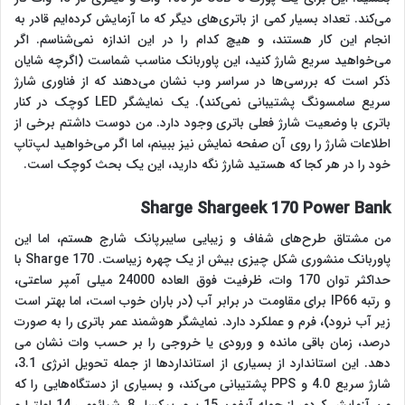
می‌کند. تعداد بسیار کمی از باتری‌های دیگر که ما آزمایش کرده‌ایم قادر به
انجام این کار هستند، و هیچ کدام را در این اندازه نمی‌شناسم. اگر
می‌خواهید سریع شارژ کنید، این پاوربانک مناسب شماست (اگرچه شایان
ذکر است که بررسی‌ها در سراسر وب نشان می‌دهند که از فناوری شارژ
سریع سامسونگ پشتیبانی نمی‌کند). یک نمایشگر LED کوچک در کنار
باتری با وضعیت شارژ فعلی باتری وجود دارد. من دوست داشتم برخی از
اطلاعات شارژ را روی آن صفحه نمایش نیز ببینم، اما اگر می‌خواهید لپ‌تاپ
خود را در هر کجا که هستید شارژ نگه دارید، این یک بحث کوچک است.
Sharge Shargeek 170 Power Bank
من مشتاق طرح‌های شفاف و زیبایی سایبرپانک شارج هستم، اما این
پاوربانک منشوری شکل چیزی بیش از یک چهره زیباست. Sharge 170 با
حداکثر توان 170 وات، ظرفیت فوق العاده 24000 میلی آمپر ساعتی،
و رتبه IP66 برای مقاومت در برابر آب (در باران خوب است، اما بهتر است
زیر آب نرود)، فرم و عملکرد دارد. نمایشگر هوشمند عمر باتری را به صورت
درصد، زمان باقی مانده و ورودی یا خروجی را بر حسب وات نشان می
دهد. این استاندارد از بسیاری از استانداردها از جمله تحویل انرژی 3.1،
شارژ سریع 4.0 و PPS پشتیبانی می‌کند، و بسیاری از دستگاه‌هایی را که