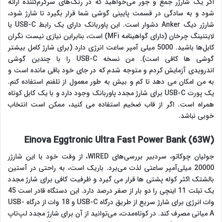
اگر یک شارژر جمع و جور می‌خواهید که در رنگ‌های سرگرم‌کننده ارائه
شود و به سادگی در قسمت پایینی گوشی شما قرار بگیرد تا شارژ شود،
شارژر دیگ Anker دشوار است. این پاوربانک دارای یک رابط USB-C یا
لایتنینگ چرخان (دارای گواهینامه MFi) است، بنابراین نیازی نیست نگران
کابل‌ها باشید. 5000 میلی آمپر ساعت انرژی دارد (برای شارژ کامل بیشتر
گوشی ها کافی است). من نسخه USB-C را با چندین گوشی
اندرویدی آزمایش کردم و متوجه شدم که در جای خود باقی مانده است و
به من امکان می دهد تا کم و بیش به طور معمول از تلفنم استفاده کنم.
یک پورت USB-C برای شارژ مجدد پاوربانک وجود دارد و با یک کابل کوتاه
همراه است. اگر از قاب ضخیم استفاده می کنید، ممکن است انتخاب
خوبی نباشد.
Einova Eggtronic Ultra Fast Power Bank (63W)
جولیان چوکاتو، سردبیر بررسی‌های WIRED، از وقت خود با این شارژر
20000 میلی‌آمپر ساعتی لذت می‌برد. باریک است، به راحتی در آستین
بالشتک اکثر کوله پشتی ها قرار می گیرد و ظرفیت کافی برای شارژ مجدد
یک تبلت 11 اینچی را دو بار از صفر درصد دارد. این دستگاه قادر است 45
وات انرژی برای شارژ سریع از طریق درگاه USB-C و 18 وات از درگاه USB-
A میانی مصرف کند. در کوتاه‌مدت، می‌توانید از آن برای شارژ مجدد لپ‌تاپ