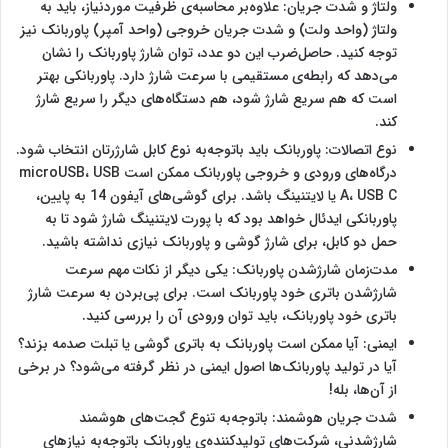
ولتاژ و شدت جریان: علاوه‌بر محاسبه‌ی ظرفیت مورد‌نیاز، باید به
ولتاژ (واحد ولت) و شدت جریان خروجی (واحد آمپر) پاوربانک نیز
توجه کنید. حاصل‌ضرب این دو عدد، توان شارژ پاوربانک را نشان
می‌دهد که رابطه‌ی مستقیمی با سرعت شارژ دارد. پاوربانکی بهتر
است که هم سریع شارژ شود، هم دستگاه‌های دیگر را سریع شارژ
کند.
نوع اتصالات: پاوربانک باید با‌توجه‌به نوع کابل شارژرتان انتخاب شود.
درگاه‌های ورودی و خروجی پاوربانک ممکن است microUSB، USB
A، USB C یا لایتنینگ باشد. برای گوشی‌های آیفون 14 به پایین،
پاوربانکی ایدئال خواهد بود که با پورت لایتنینگ شارژ شود تا به
حمل دو کابل، برای شارژ گوشی و پاوربانک نیازی نداشته باشید.
مدت‌زمان شارژ‌شدن پاوربانک: یکی دیگر از نکات مهم سرعت
شارژ‌شدن باتری خود پاوربانک است. برای پی‌بردن به سرعت شارژ
باتری خود پاوربانک، باید توان ورودی آن‌ را بررسی کنید.
ایمنی: آیا ممکن است پاوربانک به باتری گوشی یا تبلت صدمه بزند؟
آیا در تولید پاوربانک‌ها اصول ایمنی در نظر گرفته می‌شود؟ در برخی
از آن‌ها، بله!
شدت جریان هوشمند: با‌توجه‌به تنوع گجت‌های هوشمند
شارژ‌شدنی، شرکت‌های تولید‌کننده‌ی پاوربانک با‌توجه‌به‌ نیازهای