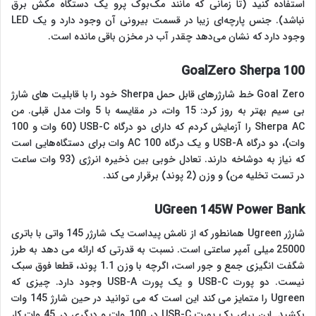
استفاده کنید (تا زمانی که مانند مک‌بوک پرو یک دستگاه مکش برق
نباشد). جنس پارچه‌ای زیبا در قسمت بیرونی آن وجود دارد و یک LED
وجود دارد که نشان می‌دهد چقدر آب در مخزن باقی مانده است.
GoalZero Sherpa 100
Goal Zero خط شارژرهای قابل حمل Sherpa خود را با قابلیت های شارژ
بی سیم بهتر به روز کرد: 15 وات، در مقایسه با 5 وات مدل قبلی. من
Sherpa AC را آزمایش کردم که دارای دو درگاه USB-C (60 وات و 100
وات)، دو درگاه USB-A و یک درگاه AC 100 وات برای دستگاه‌هایی است
که نیاز به دوشاخه دارند. تعادل خوبی بین ذخیره انرژی (93 وات ساعت
در تست تخلیه من) و وزن (2 پوند) برقرار می کند.
UGreen 145W Power Bank
شارژر Ugreen همانطور که از نامش پیداست یک شارژر 145 واتی با باتری
25000 میلی آمپر ساعتی است. نسبت به قدرتی که ارائه می دهد به طرز
شگفت انگیزی جمع و جور است، اگرچه با وزن 1.1 پوند، قطعا فوق سبک
نیست. دو پورت USB-C و یک پورت USB-A وجود دارد. چیزی که
Ugreen را متمایز می کند این است که می توانید در حین شارژ 145 وات
بکشید. این برای یک پورت USB-C در 100 وات و دیگری در 45 وات کار