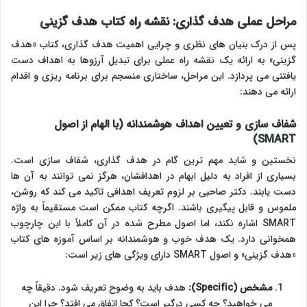
مراحل عملی هدف گذاری: نقشه راه کتاب هدف گزینی
پس از درک بنیان های نظری و چرایی اهمیت هدف گذاری، کتاب «هدف
گزینی» به ارائه یک نقشه راه عملی برای تبدیل آرزوها به اهداف دست
یافتنی می پردازد. این مراحل، ساختاری منسجم برای برنامه ریزی و اقدام
ارائه می دهند:
شفاف سازی و تعیین اهداف هوشمندانه (با الهام از اصول
SMART)
نخستین و شاید مهم ترین گام در هدف گذاری، شفاف سازی است.
بسیاری از افراد به دلیل ابهام در اهدافشان، هرگز نمی توانند به آن ها
دست یابند. دکتر صاحبی بر لزوم تعریف اهدافی تاکید می کند که روشن،
ملموس و قابل پیگیری باشند. اگرچه کتاب ممکن است مستقیماً به واژه
SMART اشاره نکند، اما اصول مطرح شده در آن کاملاً با این چارچوب
همخوانی دارد. یک هدف خوب و هوشمندانه بر اساس آموزه های کتاب
«هدف گزینی» و اصول SMART دارای ویژگی های زیر است:
مشخص (Specific):
هدف باید به وضوح تعریف شود. دقیقاً چه
می خواهید؟ چه کسی درگیر است؟ کجا اتفاق می افتد؟ چرا این