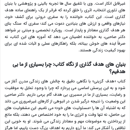
غیرقابل انکار است. وی با تلفیق سال ها تجربه بالینی و پژوهشی با بنیان
های تئوری انتخاب، اثری را خلق کرده که فراتر از یک راهنمای ساده هدف
گذاری است. این کتاب، خواننده را به سفری درونی برای کشف خود،
نیازهای واقعی و ارزش های بنیادین دعوت می کند؛ سفری که سنگ بنای
هر هدف گذاری معنادار و پایدار است. رویکرد تخصصی و مبتنی بر شواهد
دکتر صاحبی، به خواننده اطمینان می دهد که آموزه های این کتاب، نه
صرفاً ایده های خوش بینانه، بلکه راهکارهای عملی و اثبات شده ای برای
بهبود کیفیت زندگی هستند.
بنیان های هدف گذاری از نگاه کتاب: چرا بسیاری از ما بی
هدفیم؟
کتاب «هدف گزینی» با نگاهی دقیق به چالش های زندگی مدرن آغاز می
شود و به این پرسش اساسی می پردازد که چرا با وجود تمایل به موفقیت
و رضایت، بسیاری از ما در مسیری بی هدف گام برمی داریم. دکتر صاحبی
این وضعیت را نتیجه درگیر شدن در انبوهی از کارهای غیرضروری می داند
که به اشتباه آن ها را «مسئولیت های خود» می نامیم. این مشغولیت های
بی حاصل، نه تنها وقت و انرژی ما را به خود اختصاص می دهند، بلکه مانع
از پرداختن به موضوعات مهم و معنادار زندگی می شوند. او به خوبی این
تناقض را آشکار می کند: ما آرزو داریم به اهداف بزرگ دست یابیم، اما هرگز