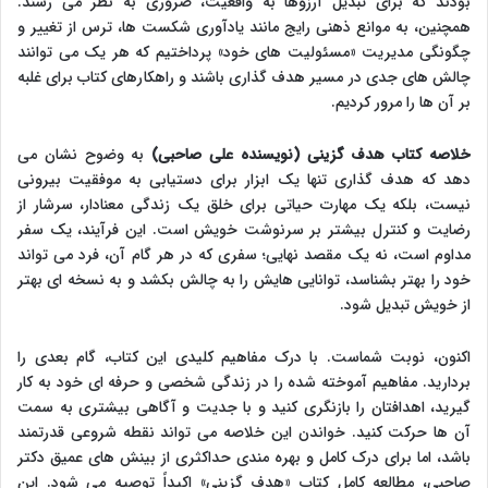
بودند که برای تبدیل آرزوها به واقعیت، ضروری به نظر می رسند.
همچنین، به موانع ذهنی رایج مانند یادآوری شکست ها، ترس از تغییر و
چگونگی مدیریت «مسئولیت های خود» پرداختیم که هر یک می توانند
چالش های جدی در مسیر هدف گذاری باشند و راهکارهای کتاب برای غلبه
بر آن ها را مرور کردیم.
خلاصه کتاب هدف گزینی (نویسنده علی صاحبی)
به وضوح نشان می
دهد که هدف گذاری تنها یک ابزار برای دستیابی به موفقیت بیرونی
نیست، بلکه یک مهارت حیاتی برای خلق یک زندگی معنادار، سرشار از
رضایت و کنترل بیشتر بر سرنوشت خویش است. این فرآیند، یک سفر
مداوم است، نه یک مقصد نهایی؛ سفری که در هر گام آن، فرد می تواند
خود را بهتر بشناسد، توانایی هایش را به چالش بکشد و به نسخه ای بهتر
از خویش تبدیل شود.
اکنون، نوبت شماست. با درک مفاهیم کلیدی این کتاب، گام بعدی را
بردارید. مفاهیم آموخته شده را در زندگی شخصی و حرفه ای خود به کار
گیرید، اهدافتان را بازنگری کنید و با جدیت و آگاهی بیشتری به سمت
آن ها حرکت کنید. خواندن این خلاصه می تواند نقطه شروعی قدرتمند
باشد، اما برای درک کامل و بهره مندی حداکثری از بینش های عمیق دکتر
صاحبی، مطالعه کامل کتاب «هدف گزینی» اکیداً توصیه می شود. این