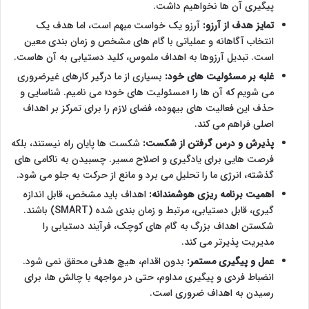
پیگیری آن ها نخواهیم داشت.
تمایز هدف از آرزو:
آرزو یک خواست مبهم است، اما هدف یک
انتخاب آگاهانه و عملیاتی با گام های مشخص و زمان بندی معین
است. تبدیل آرزوها به اهداف ملموس، کلید دستیابی به آن هاست.
غلبه بر مسئولیت های خود:
بسیاری از ما درگیر کارهای غیرضروری
می شویم که آن ها را «مسئولیت های خود» می نامیم. شناسایی و
حذف این فعالیت های بیهوده، فضای لازم را برای تمرکز بر اهداف
اصلی فراهم می کند.
پذیرش و درس گرفتن از شکست:
شکست ها پایان راه نیستند، بلکه
فرصت هایی برای یادگیری و اصلاح مسیر. چسبیدن به ناکامی های
گذشته، انرژی ما را تحلیل می برد و مانع از حرکت به جلو می شود.
اهمیت برنامه ریزی هوشمندانه:
اهداف باید مشخص، قابل اندازه
گیری، قابل دستیابی، مرتبط و زمان بندی شده (SMART) باشند.
شکستن اهداف بزرگ به گام های کوچک، فرآیند دستیابی را
مدیریت پذیرتر می کند.
عمل و پیگیری مستمر:
بدون اقدام، هیچ هدفی محقق نمی شود.
انضباط فردی و پیگیری مداوم، حتی در مواجهه با چالش ها، برای
رسیدن به اهداف ضروری است.