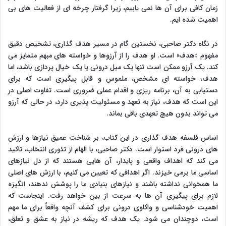
زمان کافی برای آن ها نمی یابیم، زیرا گرفتار چرخه ای از فعالیت های بی
اهمیت شده ایم.
در نگاه دکتر صاحبی، نخستین گام در مسیر هدف گذاری، تشخیص دقیق
مفهوم «هدف» است. او هدف را از آرزوها و خواسته های مبهم متمایز می
کند. یک آرزو ممکن است تنها یک میل درونی یا یک خیال پردازی باشد، اما
هدف، خواسته ای مشخص، ملموس و قابل پیگیری است که برای
دستیابی به آن، برنامه ریزی و اقدام عملی ضروری است. تفاوت اصلی در
این است که هدف، نیاز به تعهد و مسئولیت پذیری دارد، در حالی که آرزو
می تواند بدون هیچ تعهدی باقی بماند.
اساس فلسفه هدف گذاری در این کتاب، بر شناخت عمیق نیازها و ارزش
های درونی فرد استوار است. دکتر صاحبی، با الهام از تئوری انتخاب، تاکید
می کند که اهداف واقعی و پایدار، آن هایی هستند که از دل نیازهای
اساسی ما برمی خیزند. اگر اهدافی که تعیین می کنیم، با ارزش های اصلی
ما همخوانی نداشته باشند و نیازهای بنیادی ما را پوشش ندهند، انگیزه
لازم برای پیگیری آن ها به سرعت از بین خواهد رفت. اینجاست که
اهمیت خودشناسی و واکاوی درونی برای کشف آنچه واقعاً برای ما مهم
است، دوچندان می شود. یک هدف که ریشه در نیاز به عشق و تعلق،