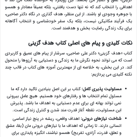
گزینی» عمق و اعتبار می بخشد. این رویکرد به خواننده کمک می کند تا
اهدافی را انتخاب کند که نه تنها دست یافتنی، بلکه عمیقاً معنادار و همسو
با جوهره وجودی او باشند. از این منظر، هدف گذاری در نگاه دکتر صاحبی،
یک فرآیند مکانیکی نیست، بلکه یک سفر خودشناسی و انتخاب آگاهانه
برای یک زندگی رضایت بخش و هدفمند است.
نکات کلیدی و پیام های اصلی کتاب هدف گزینی
کتاب «هدف گزینی» دکتر علی صاحبی، سرشار از پیام های عمیق و کاربردی
است که می تواند نحوه نگرش ما به زندگی و دستیابی به آرزوها را متحول
کند. در این بخش، به خلاصه ای از مهمترین آموزه های کتاب در قالب چند
نکته کلیدی می پردازیم:
مسئولیت پذیری کامل:
کتاب بر این اصل بنیادین تاکید دارد که ما
مسئول تمام انتخاب ها و رفتارهای خود هستیم. هیچ عامل بیرونی
نمی تواند بهانه ای برای عدم دستیابی به اهداف ما باشد. پذیرش
این مسئولیت، نقطه آغاز قدرت مند شدن و کنترل زندگی است.
شناخت نیازهای درونی:
اهداف واقعی، ریشه در پنج نیاز اساسی
انسانی دارند. تا زمانی که اهداف ما با نیازهای درونی مان (بقا، عشق
و تعلق، قدرت، آزادی، تفریح) همسو نباشند، انگیزه پایداری برای