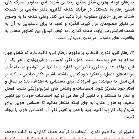
نیازهای او به بهترین شکل ممکن ارضا می شوند. این تصاویر، محرک های
اصلی رفتار ما هستند. در فرآیند هدف گذاری، دکتر صاحبی بر اهمیت
شفاف سازی «دنیای مطلوب» فرد تاکید می کند. وقتی هدف ما به وضوح
در دنیای مطلوبمان قرار گیرد، انگیزه و تعهد ما برای دستیابی به آن به
شدت افزایش می یابد. هدف گذاری، به نوعی تبدیل این تصاویر ذهنی به
واقعیت های ملموس در دنیای بیرونی است.
۳. رفتار کلی:
تئوری انتخاب بر مفهوم «رفتار کلی» تاکید دارد که شامل چهار
مولفه به هم پیوسته است: عمل، فکر، احساس و فیزیولوژی. هر یک از
این مولفه ها بر دیگری تاثیر می گذارد و ما تنها می توانیم مستقیماً بر
مولفه های «عمل» و «فکر» خود کنترل داشته باشیم. دکتر صاحبی با تکیه بر
این اصل، به خواننده می آموزد که برای دستیابی به اهداف، باید بر اعمال و
افکار خود متمرکز شود. احساسات و واکنش های فیزیولوژیکی نتیجه اعمال
و افکار ما هستند و با تغییر آن ها، می توانیم احساسات خود را نیز تغییر
دهیم. به عنوان مثال، به جای اینکه منتظر بمانیم تا احساس خوبی برای
شروع یک کار پیدا کنیم، باید با عمل و تغییر فکر، آن احساس خوب را ایجاد
کنیم.
تلفیق این مفاهیم تئوری انتخاب با فرآیند هدف گذاری، به کتاب «هدف