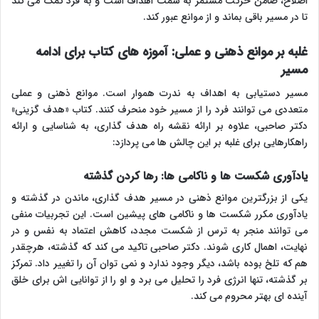
اصلاح، ضامن حرکت مستمر به سمت اهداف است و به فرد کمک می کند
تا در مسیر باقی بماند و از موانع عبور کند.
غلبه بر موانع ذهنی و عملی: آموزه های کتاب برای ادامه
مسیر
مسیر دستیابی به اهداف به ندرت هموار است. موانع ذهنی و عملی
متعددی می توانند فرد را از مسیر خود منحرف کنند. کتاب «هدف گزینی»
دکتر صاحبی، علاوه بر ارائه نقشه راه هدف گذاری، به شناسایی و ارائه
راهکارهایی برای غلبه بر این چالش ها می پردازد:
یادآوری شکست ها و ناکامی ها: رها کردن گذشته
یکی از بزرگترین موانع ذهنی در مسیر هدف گذاری، ماندن در گذشته و
یادآوری مکرر شکست ها و ناکامی های پیشین است. این تجربیات منفی
می توانند منجر به ترس از شکست مجدد، کاهش اعتماد به نفس و در
نهایت، اهمال کاری شوند. دکتر صاحبی تاکید می کند که گذشته، هرچقدر
هم که تلخ بوده باشد، دیگر وجود ندارد و نمی توان آن را تغییر داد. تمرکز
بر گذشته، تنها انرژی فرد را تحلیل می برد و او را از توانایی اش برای خلق
آینده ای بهتر محروم می کند.