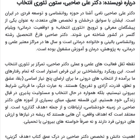
درباره نویسنده: دکتر علی صاحبی، ستون تئوری انتخاب
دکتر علی صاحبی نامی آشنا در حوزه روانشناسی و توسعه فردی در ایران
است. ایشان با سوابق درخشان و تخصص های متعدد، به عنوان یکی از
پیشگامان معرفی و ترویج «تئوری انتخاب» و «واقعیت درمانی» ویلیام
گلسر در کشور شناخته می شوند. دکتر صاحبی فارغ التحصیل رشته
روانشناسی بالینی و خانواده درمانی است و سال ها در مراکز معتبر علمی و
درمانی، به پژوهش، درمان و آموزش مشغول بوده است.
نقطه ثقل فعالیت های علمی و عملی دکتر صاحبی، تمرکز بر تئوری انتخاب
است. این رویکرد روانشناختی بر این فرض استوار است که تمام رفتارهای
ما برآمده از انتخاب های درونی ما برای ارضای پنج نیاز اساسی (بقا، عشق
و تعلق، قدرت، آزادی و تفریح) هستند. به عبارت دیگر، ما قربانی شرایط
بیرونی نیستیم، بلکه همواره در حال انتخاب و مسئولیت پذیری در قبال
زندگی خود هستیم. این فلسفه عمیق، مبنای بسیاری از آموزه های دکتر
صاحبی در زمینه خودشناسی، ارتباطات و از جمله «هدف گذاری» است. او
معتقد است که اهداف واقعی، آن هایی هستند که ریشه در نیازها و ارزش
های درونی فرد دارند و نه صرفاً خواسته های بیرونی یا تحمیلی.
اهمیت دانش و تخصص دکتر صاحبی در درک عمق کتاب «هدف گزینی»