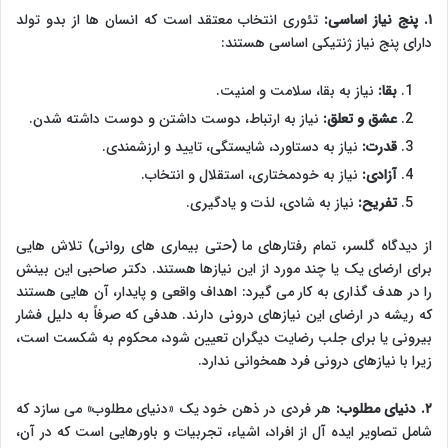
۱. پنج نیاز اساسی:
تئوری انتخاب معتقد است که انسان ها از بدو تولد
دارای پنج نیاز ژنتیکی اساسی هستند:
بقا:
نیاز به بقا، سلامت و امنیت.
عشق و تعلق:
نیاز به ارتباط، دوست داشتن و دوست داشته شدن.
قدرت:
نیاز به دستاورد، شایستگی، تایید و ارزشمندی.
آزادی:
نیاز به خودمختاری، استقلال و انتخاب.
تفریح:
نیاز به شادی، لذت و یادگیری.
از دیدگاه گلسر، تمام رفتارهای ما (حتی بیماری های روانی) تلاش هایی
برای ارضای یک یا چند مورد از این نیازها هستند. دکتر صاحبی این بینش
را در هدف گذاری به کار می گیرد: اهداف واقعی و پایدار، آن هایی هستند
که ریشه در ارضای این نیازهای درونی دارند. هدفی که صرفاً به دلیل فشار
بیرونی یا برای جلب رضایت دیگران تعیین شود، محکوم به شکست است،
زیرا با نیازهای درونی فرد همخوانی ندارد.
۲. دنیای مطلوب:
هر فردی در ذهن خود یک «دنیای مطلوب» می سازد که
شامل تصاویر ایده آل از افراد، اشیاء، تجربیات و باورهایی است که در آن،