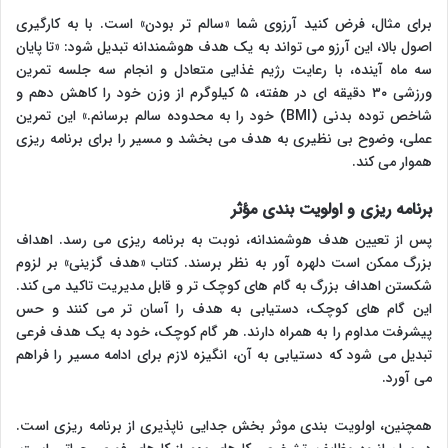
برای مثال، فرض کنید آرزوی شما «سالم تر بودن» است. با به کارگیری
اصول بالا، این آرزو می تواند به یک هدف هوشمندانه تبدیل شود: «تا پایان
سه ماه آینده، با رعایت رژیم غذایی متعادل و انجام سه جلسه تمرین
ورزشی ۳۰ دقیقه ای در هفته، ۵ کیلوگرم از وزن خود را کاهش دهم و
شاخص توده بدنی (BMI) خود را به محدوده سالم برسانم.» این تمرین
عملی، وضوح بی نظیری به هدف می بخشد و مسیر را برای برنامه ریزی
هموار می کند.
برنامه ریزی و اولویت بندی مؤثر
پس از تعیین هدف هوشمندانه، نوبت به برنامه ریزی می رسد. اهداف
بزرگ ممکن است دلهره آور به نظر برسند. کتاب «هدف گزینی» بر لزوم
شکستن اهداف بزرگ به گام های کوچک تر و قابل مدیریت تاکید می کند.
این گام های کوچک، دستیابی به هدف را آسان تر می کنند و حس
پیشرفت مداوم را به همراه دارند. هر گام کوچک، خود به یک هدف فرعی
تبدیل می شود که دستیابی به آن، انگیزه لازم برای ادامه مسیر را فراهم
می آورد.
همچنین، اولویت بندی موثر بخش جدایی ناپذیری از برنامه ریزی است.