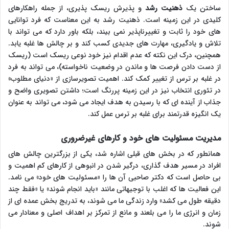
ساختن یک
ذهنیت رشد
و پذیرش ریسک پذیری، از جمله راهکارهای
کلیدی در این زمینه است. ذهنیت رشد به این معناست که فرد توانایی
های خود را ثابت و تغییرناپذیر نمی بیند، بلکه باور دارد که می تواند با
تلاش و یادگیری، مهارت های جدیدی کسب کند و بر چالش ها غلبه یابد.
همچنین، درک این نکته که عدم اقدام نیز خود نوعی ریسک است (ریسک
از دست دادن فرصت ها و ماندن در وضعیت ناخواسته)، می تواند به فرد
در غلبه بر ترس از تغییر کمک کند. اهمیت تصویرسازی از «دنیای مطلوب»
در تئوری انتخاب نیز در این زمینه پررنگ است؛ داشتن تصویری واضح و
جذاب از آینده ای که با رسیدن به هدف ایجاد می شود، می تواند به عنوان
یک انگیزه قدرتمند برای غلبه بر ترس عمل کند.
مدیریت مسئولیت های خود و کارهای غیرضروری
همانطور که در بخش های قبلی اشاره شد، یکی از بزرگترین چالش های
افراد در مسیر هدف گذاری، درگیر شدن در انبوهی از کارهای کم اهمیت و
بی حاصل است که دکتر صاحبی آن ها را «مسئولیت های خود» می نامد.
این فعالیت ها که اغلب با توجیهاتی مانند «باید انجام شوند» یا «فقط چند
دقیقه طول می کشد» وارد زندگی ما می شوند، به تدریج بخش عمده ای از
زمان و انرژی ما را می بلعند و مانع از تمرکز بر اهداف اصلی و معنادار می
شوند.