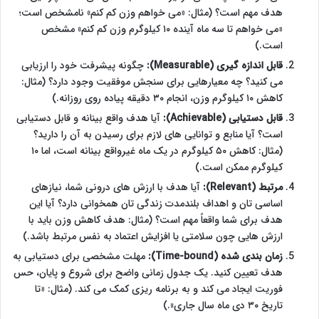
هدف مهم است؟ (مثال: «می خواهم وزن کم کنم» نامشخص است؛
«می خواهم تا سه ماه آینده ۱۰ کیلوگرم وزن کم کنم» مشخص
است.)
قابل اندازه گیری (Measurable):
چگونه پیشرفت خود را ارزیابی
می کنید؟ چه معیارهایی برای سنجش موفقیت وجود دارد؟ (مثال:
کاهش ۱۰ کیلوگرم وزن، انجام ۳۰ دقیقه پیاده روی روزانه.)
قابل دستیابی (Achievable):
آیا هدف واقع بینانه و قابل دستیابی
است؟ آیا منابع و توانایی های لازم برای رسیدن به آن را دارید؟
(مثال: کاهش ۵۰ کیلوگرم در یک ماه غیرواقع بینانه است، اما ۱۰
کیلوگرم ممکن است.)
مرتبط (Relevant):
آیا هدف با ارزش های درونی شما، نیازهای
اساسی تان و اهداف بلندمدت زندگی تان همخوانی دارد؟ آیا این
هدف برای شما واقعاً مهم است؟ (مثال: هدف کاهش وزن باید با
ارزش هایی چون سلامتی یا افزایش اعتماد به نفس مرتبط باشد.)
زمان بندی شده (Time-bound):
مهلت مشخصی برای دستیابی به
هدف تعیین کنید. یک جدول زمانی واضح برای شروع و پایان، حس
فوریت ایجاد می کند و به برنامه ریزی کمک می کند. (مثال: «تا
تاریخ ۳۰ دی ماه سال جاری».)