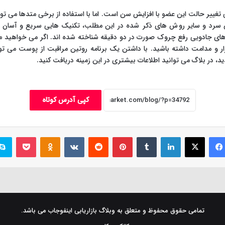
یر حالت این عضو با افزایش سن است. اما با استفاده از برخی متدها می توا
سرد و سایر رو ش های ذکر شده در این مطلب، تکنیک هایی سریع و آسان
ای جادویی رفع چروک صورت در دو دقیقه شناخته شده اند. اگر می خواهید مع
رار و مدامت داشته باشید. با داشتن یک برنامه روتین مراقبت از پوست می توا
 در بلاگ می توانید اطلاعات بیشتری در این زمینه دریافت کنید.
کپی آدرس کوتاه
فیس بوک
X
لینکدین
‫تامبلر
‫پین‌ترست
‫رددیت
‫VKontakte
پاکت
‫Odnoklassniki
تمامی حقوق محفوظ و متعلق به وبلاگ بازاریابی اینفوجاب می باشد.