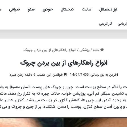
ارز دیجیتال
سایت
دیجیتال
خودرو
سئو
صرافی
م
اریابی
کارافرینی
خانه
/
پزشکی
/
انواع راهکارهای از بین بردن چروک
انواع راهکارهای از بین بردن چروک
آخرین به روز رسانی: 14/04/1405
خواندن این مطلب 6 دقیقه زمان میبرد
یا دائم در سطح پوست است. چین و چروک های پوست انسان معمولاً به واس
 کشیدن سیگار، کم آبی، پوزیشن خواب، حالات چهره که به تکرار رخ دهد، مانند
به وجود آمدن این چین ها، کاهش کلاژن در پوست می باشد. کلاژن همان ع
 و پایین آمدن سطح کلاژن، پوست را مسن، شکننده، پر از چین و چروک و می نم