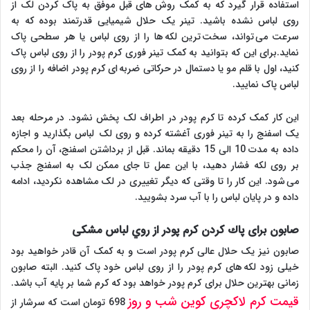
استفاده قرار گیرد که به کمک روش های قبل موفق به پاک کردن لک از
روی لباس نشده باشید. تینر یک حلال شیمیایی قدرتمند بوده که به
سرعت می تواند، سخت ترین لکه ها را از روی لباس یا هر سطحی پاک
نماید.برای این که بتوانید به کمک تینر فوری کرم پودر را از روی لباس پاک
کنید، اول با قلم مو یا دستمال در حرکاتی ضربه ای کرم پودر اضافه را از روی
لباس پاک نمایید.
این کار کمک کرده تا کرم پودر در اطراف لک پخش نشود. در مرحله بعد
یک اسفنج را به تینر فوری آغشته کرده و روی لک لباس بگذارید و اجازه
داده به مدت 10 الی 15 دقیقه بماند. قبل از برداشتن اسفنج، آن را محکم
بر روی لکه فشار دهید، با این عمل تا جای ممکن لک به اسفنج جذب
می شود. این کار را تا وقتی که دیگر تغییری در لک مشاهده نکردید، ادامه
داده و در پایان لباس را با آب سرد بشویید.
صابون برای پاك كردن كرم پودر از روي لباس مشکی
صابون نیز یک حلال عالی کرم پودر است و به کمک آن قادر خواهید بود
خیلی زود لکه های کرم پودر را از روی لباس خود پاک کنید. البته صابون
زمانی بهترین حلال برای کرم پودر خواهد بود که کرم شما بر پایه آب باشد.
قیمت کرم لاکچری کوین شب و روز
698 تومان است که سرشار از